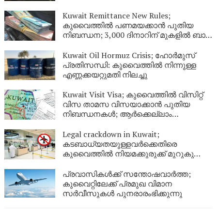
നേടിയ 344 പേർ പുറത്ത്
Kuwait Remittance New Rules;
കുവൈത്തിൽ പണമയക്കാൻ പുതിയ
നിബന്ധന; 3,000 ദിനാറിന് മുകളിൽ ബാങ്ക്
സ്റ്റേറ്റ്‌മെന്റ് നിർബന്ധം
Kuwait Oil Hormuz Crisis; ഹോർമുസ്
പ്രതിസന്ധി: കുവൈത്തിൽ നിന്നുള്ള
എണ്ണക്കയറ്റുമതി നിലച്ചു
Kuwait Visit Visa; കുവൈത്തിൽ വിസിറ്റ്
വിസ താമസ വിസയാക്കാൻ പുതിയ
നിബന്ധനകൾ; ആർക്കെല്ലാം
അപേക്ഷിക്കാം?
Legal crackdown in Kuwait;
കടബാധ്യതയുള്ളവർക്കെതിരെ
കുവൈത്തിൽ നിയമക്കുരുക്ക് മുറുകുന്നു;
ജൂണിൽ മാത്രം 4,357 പേർക്ക്
യാത്രാവിലക്ക്
പ്രവാസികൾക്ക് സന്തോഷവാർത്ത;
കുവൈറ്റിലേക്ക് പ്രമുഖ വിമാന
സർവീസുകൾ പുനരാരംഭിക്കുന്നു