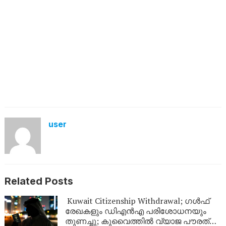
user
Related Posts
Kuwait Citizenship Withdrawal; ഗൾഫ്
രേഖകളും ഡിഎൻഎ പരിശോധനയും
തുണച്ചു; കുവൈത്തിൽ വ്യാജ പൗരത്വം