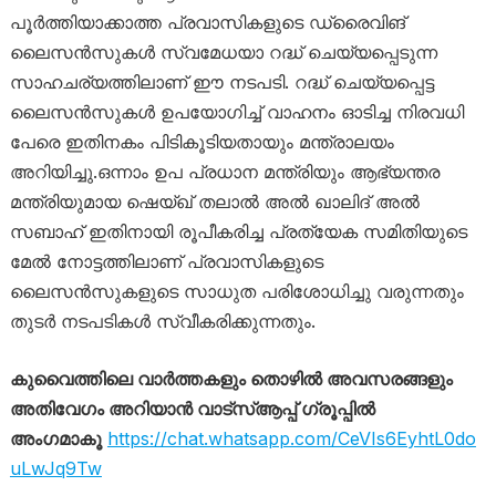
പൂർത്തിയാക്കാത്ത പ്രവാസികളുടെ ഡ്രൈവിങ്
ലൈസൻസുകൾ സ്വമേധയാ റദ്ധ് ചെയ്യപ്പെടുന്ന
സാഹചര്യത്തിലാണ് ഈ നടപടി. റദ്ധ് ചെയ്യപ്പെട്ട
ലൈസൻസുകൾ ഉപയോഗിച്ച് വാഹനം ഓടിച്ച നിരവധി
പേരെ ഇതിനകം പിടികൂടിയതായും മന്ത്രാലയം
അറിയിച്ചു.ഒന്നാം ഉപ പ്രധാന മന്ത്രിയും ആഭ്യന്തര
മന്ത്രിയുമായ ഷെയ്ഖ് തലാൽ അൽ ഖാലിദ് അൽ
സബാഹ് ഇതിനായി രൂപീകരിച്ച പ്രത്യേക സമിതിയുടെ
മേൽ നോട്ടത്തിലാണ് പ്രവാസികളുടെ
ലൈസൻസുകളുടെ സാധുത പരിശോധിച്ചു വരുന്നതും
തുടർ നടപടികൾ സ്വീകരിക്കുന്നതും.
കുവൈത്തിലെ വാർത്തകളും തൊഴിൽ അവസരങ്ങളും
അതിവേഗം അറിയാൻ വാട്സ്ആപ്പ് ഗ്രൂപ്പിൽ
അംഗമാകൂ
https://chat.whatsapp.com/CeVIs6EyhtL0do
uLwJq9Tw