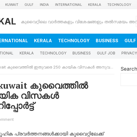
KUWAIT
GULF
INDIA
INTERNATIONAL
KERALA
TECHNOLOGY
KAL
ERNATIONAL
KERALA
TECHNOLOGY
BUSINESS
GULF
TIONAL
KERALA
TECHNOLOGY
BUSINESS
GULF JOB
PRIVACY
t കുവൈത്തിൽ ഇതുവരെ 250 കായിക വിസകൾ അനുവദിച്ചതായി റിപ്പോർട്ട്
Searc
m kuwait കുവൈത്തിൽ
ായിക വിസകൾ
്പോർട്ട്
omment
ഹിക പ്രവർത്തനങ്ങൾക്കായി കുവൈറ്റിലേക്ക്