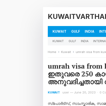
KUWAITVARTHA
KUWAIT
GULF
INDIA
INT
KUWAIT
GULF
INDIA
INTERNA
Home
Kuwait
umrah visa from kuwai
umrah visa fro
ഇതുവരെ 250 ക
അനുവദിച്ചതായി റിപ
user
—
June 20, 2023
·
0 C
KUWAIT
സ്പോർട്സ്, സാംസ്കാരിക, സാമൂ