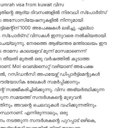
 umrah visa from kuwait വിസ
ിച്ചതിന്റെ ആദ്യ ദിവസങ്ങളിൽ നിരവധി സ്പോർട്സ്
ന്ധ അസോസിയേഷനുകളിൽ നിന്നുമായി
്മെന്റിന് 1000 അപേക്ഷകൾ ലഭിച്ചു. എല്ലാ
ഓളം സ്പോർട്സ് വിസകൾ ഇന്നുവരെ നൽകിയതായി
് ചെയ്യുന്നു. നേരത്തെ ആഭ്യന്തര മന്ത്രാലയം ഈ
താമസ കാലയളവ് മൂന്ന് മാസമാണെന്ന്
േശന തീയതി മുതൽ ഒരു വർഷത്തിൽ കൂടാത്ത
നതാണ്. MoI വെബ്സൈറ്റ് വഴിയാണ് അപേക്ഷ
ൽ, റസിഡൻസി അഫയേഴ്സ് ഡിപ്പാർട്ട്മെന്റുകൾ
ഔദ്യോഗിക രേഖകൾ സമർപ്പിക്കാനും
് സജ്ജീകരിച്ചിരിക്കുന്നു. വിസ അഭ്യർത്ഥിക്കുന്ന
ുന്ന സമയത്ത് സന്ദർശകന്റെ മുഴുവൻ
ന്നതിനും അവന്റെ ചെലവുകൾ വഹിക്കുന്നതിനും
്ഥനാണ്. എന്നിരുന്നാലും, ഒരു
ടത്തുന്ന സന്ദർശകന്റെ പുറപ്പാട് ഒഴികെ,