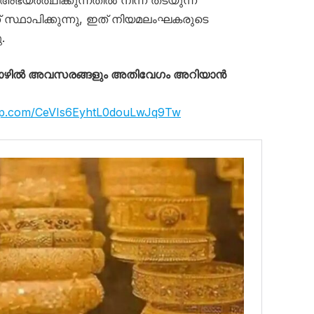
യർത്ഥിക്കുന്നതിൽ നിന്ന് തടയുന്ന
് സ്ഥാപിക്കുന്നു, ഇത് നിയമലംഘകരുടെ
.
തൊഴിൽ അവസരങ്ങളും അതിവേഗം അറിയാൻ
app.com/CeVIs6EyhtL0douLwJq9Tw