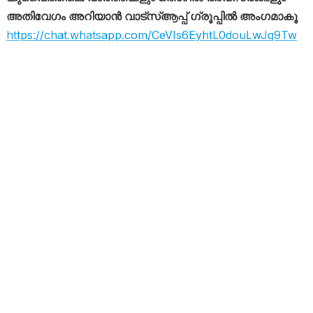
അതിവേഗം അറിയാൻ വാട്സ്ആപ്പ് ഗ്രൂപ്പിൽ അംഗമാകൂ
https://chat.whatsapp.com/CeVIs6EyhtL0douLwJq9Tw