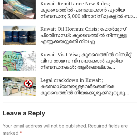
Kuwait Remittance New Rules;
കുവൈത്തിൽ പണമയക്കാൻ പുതിയ
നിബന്ധന; 3,000 ദിനാറിന് മുകളിൽ ബാങ്ക്
സ്റ്റേറ്റ്‌മെന്റ് നിർബന്ധം
Kuwait Oil Hormuz Crisis; ഹോർമുസ്
പ്രതിസന്ധി: കുവൈത്തിൽ നിന്നുള്ള
എണ്ണക്കയറ്റുമതി നിലച്ചു
Kuwait Visit Visa; കുവൈത്തിൽ വിസിറ്റ്
വിസ താമസ വിസയാക്കാൻ പുതിയ
നിബന്ധനകൾ; ആർക്കെല്ലാം
അപേക്ഷിക്കാം?
Legal crackdown in Kuwait;
കടബാധ്യതയുള്ളവർക്കെതിരെ
കുവൈത്തിൽ നിയമക്കുരുക്ക് മുറുകുന്നു;
ജൂണിൽ മാത്രം 4,357 പേർക്ക്
യാത്രാവിലക്ക്
Leave a Reply
Your email address will not be published.
Required fields are
marked
*