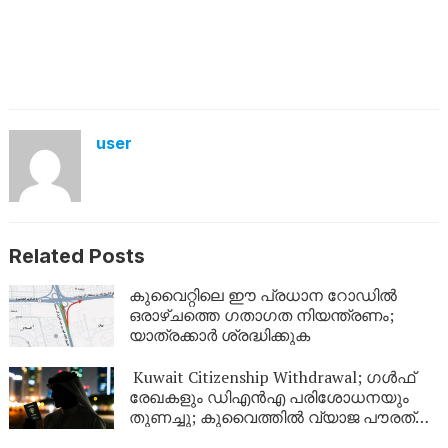
user
Related Posts
കുവൈറ്റിലെ ഈ പ്രധാന റോഡിൽ
ഒരാഴ്ചത്തെ ഗതാഗത നിയന്ത്രണം;
യാത്രക്കാർ ശ്രദ്ധിക്കുക
Kuwait Citizenship Withdrawal; ഗൾഫ്
രേഖകളും ഡിഎൻഎ പരിശോധനയും
തുണച്ചു; കുവൈത്തിൽ വ്യാജ പൗരത്വം
നേടിയ 344 പേർ പുറത്ത്