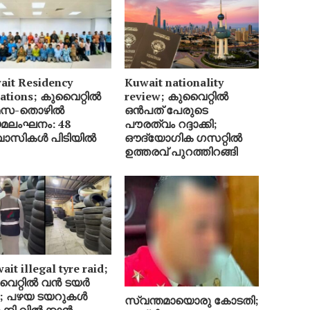
ait Residency
Kuwait nationality
lations; കുവൈറ്റിൽ
review; കുവൈറ്റിൽ
മസ-തൊഴിൽ
ഒൻപത് പേരുടെ
മലംഘനം: 48
പൗരത്വം റദ്ദാക്കി;
വാസികൾ പിടിയിൽ
ഔദ്യോഗിക ഗസറ്റിൽ
ഉത്തരവ് പുറത്തിറങ്ങി
it illegal tyre raid;
ൈറ്റിൽ വൻ ടയർ
്ട; പഴയ ടയറുകൾ
സ്വന്തമായൊരു കോടതി;