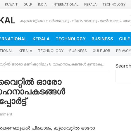
KUWAIT
GULF
INDIA
INTERNATIONAL
KERALA
TECHNOLOGY
KAL
ERNATIONAL
KERALA
TECHNOLOGY
BUSINESS
GULF
TIONAL
KERALA
TECHNOLOGY
BUSINESS
GULF JOB
PRIVACY
ൽ ഓരോ മണിക്കൂറിലും 8 വാഹനാപകടങ്ങൾ ഉണ്ടാകുന്നെന്ന് റിപ്പോർട്ട്
Searc
കുവൈറ്റിൽ ഓരോ
 വാഹനാപകടങ്ങൾ
്പോർട്ട്
omment
വരക്കണക്കുകൾ പ്രകാരം, കുവൈറ്റിൽ ഓരോ