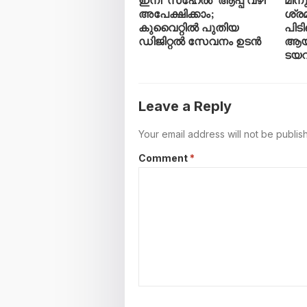
ഇനി ‘സഹേൽ’ ആപ്പ് വഴി
മിനു
അപേക്ഷിക്കാം;
ശ്ര
കുവൈറ്റിൽ പുതിയ
പിടി
ഡിജിറ്റൽ സേവനം ഉടൻ
ആയി
ടയ
Leave a Reply
Your email address will not be publis
Comment
*