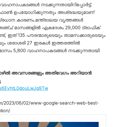
ട് വാഹനാപകടങ്ങൾ നടക്കുന്നതായിറിപ്പോർട്ട്.
ൺ ഉപയോഗിക്കുന്നതും അശ്രദ്ധയുമാണ്
പ്രധാന കാരണം.മന്ത്രാലയ വൃത്തങ്ങൾ
 അഞ്ച് മാസങ്ങളിൽ ഏകദേശം 29,000 ട്രാഫിക്
ണ്ട്, ഇത് 135 പൗരന്മാരുടെയും താമസക്കാരുടെയും
ും ശരാശരി 27 ഇരകൾ ഇത്തരത്തിൽ
്രതിമാസം 5,800 വാഹനാപകടങ്ങൾ നടക്കുന്നതായി
തൊഴിൽ അവസരങ്ങളും അതിവേഗം അറിയാൻ
ൂ
VIs6EyhtL0douLwJq9Tw
com/2023/06/02/www-google-search-web-best-
tion/