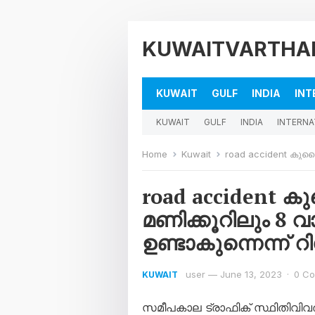
KUWAITVARTHA
KUWAIT
GULF
INDIA
INT
KUWAIT
GULF
INDIA
INTERNA
Home
Kuwait
road accident കുവൈറ്റി
road accident 
മണിക്കൂറിലും 8
ഉണ്ടാകുന്നെന്ന് റിപ
user
—
June 13, 2023
·
0 C
KUWAIT
സമീപകാല ട്രാഫിക് സ്ഥിതിവി