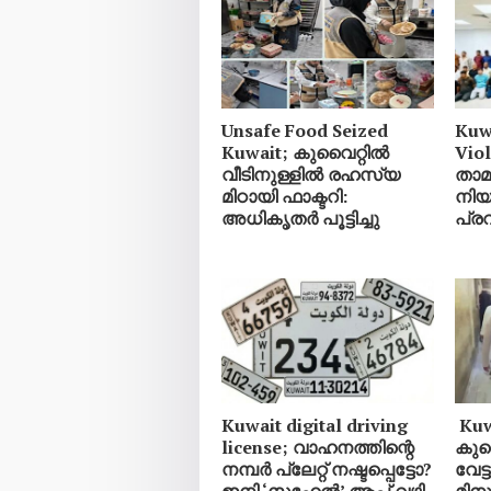
Unsafe Food Seized
Kuw
Kuwait; കുവൈറ്റിൽ
Vio
വീടിനുള്ളിൽ രഹസ്യ
താ
മിഠായി ഫാക്ടറി:
നിയ
അധികൃതർ പൂട്ടിച്ചു
പ്ര
Kuwait digital driving
Kuwa
license; വാഹനത്തിന്റെ
കുവ
നമ്പര്‍ പ്ലേറ്റ് നഷ്ടപ്പെട്ടോ?
വേട