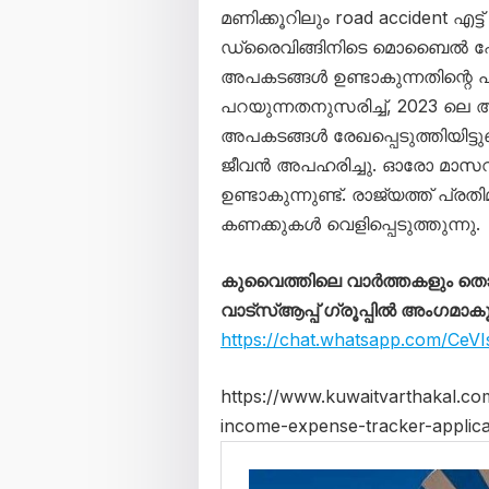
മണിക്കൂറിലും road accident എട്
ഡ്രൈവിങ്ങിനിടെ മൊബൈൽ ഫോ
അപകടങ്ങൾ ഉണ്ടാകുന്നതിന്റെ 
പറയുന്നതനുസരിച്ച്, 2023 ലെ
അപകടങ്ങൾ രേഖപ്പെടുത്തിയിട്ടു
ജീവൻ അപഹരിച്ചു. ഓരോ മാസവ
ഉണ്ടാകുന്നുണ്ട്. രാജ്യത്ത് പ
കണക്കുകൾ വെളിപ്പെടുത്തുന്നു.
കുവൈത്തിലെ വാർത്തകളും 
വാട്സ്ആപ്പ് ഗ്രൂപ്പിൽ അംഗമാക
https://chat.whatsapp.com/Ce
https://www.kuwaitvarthakal.
income-expense-tracker-applica