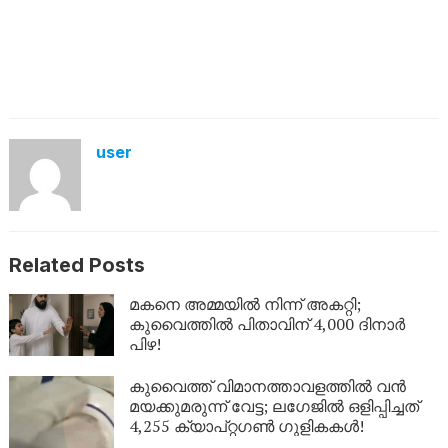
user
Related Posts
മകനെ അമ്മയിൽ നിന്ന് അകറ്റി;
കുവൈത്തിൽ പിതാവിന് 4,000 ദിനാർ
പിഴ!
കുവൈത്ത് വിമാനത്താവളത്തിൽ വൻ
മയക്കുമരുന്ന് വേട്ട; ലഗേജിൽ ഒളിപ്പിച്ചത്
4,255 ക്യാപ്റ്റഗൺ ഗുളികകൾ!