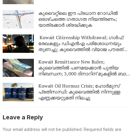
കുവൈറ്റിലെ ഈ പ്രധാന റോഡിൽ
ഒരാഴ്ചത്തെ ഗതാഗത നിയന്ത്രണം;
യാത്രക്കാർ ശ്രദ്ധിക്കുക
Kuwait Citizenship Withdrawal; ഗൾഫ്
രേഖകളും ഡിഎൻഎ പരിശോധനയും
തുണച്ചു; കുവൈത്തിൽ വ്യാജ പൗരത്വം
നേടിയ 344 പേർ പുറത്ത്
Kuwait Remittance New Rules;
കുവൈത്തിൽ പണമയക്കാൻ പുതിയ
നിബന്ധന; 3,000 ദിനാറിന് മുകളിൽ ബാങ്ക്
സ്റ്റേറ്റ്‌മെന്റ് നിർബന്ധം
Kuwait Oil Hormuz Crisis; ഹോർമുസ്
പ്രതിസന്ധി: കുവൈത്തിൽ നിന്നുള്ള
എണ്ണക്കയറ്റുമതി നിലച്ചു
Leave a Reply
Your email address will not be published.
Required fields are