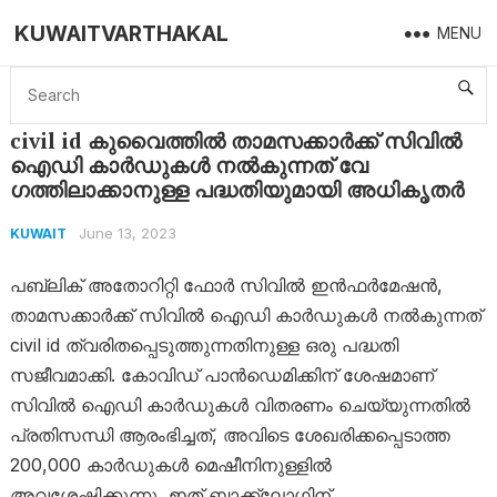
KUWAITVARTHAKAL
MENU
Home
Kuwait
civil id കുവൈത്തിൽ താമസക്കാർക്ക് സിവിൽ ഐഡി കാർഡുകൾ നൽകുന്നത് വേ​ഗത്തിലാക്കാനുള്ള പദ്ധതിയുമായി അധികൃതർ
civil id കുവൈത്തിൽ താമസക്കാർക്ക് സിവിൽ
ഐഡി കാർഡുകൾ നൽകുന്നത് വേ​
ഗത്തിലാക്കാനുള്ള പദ്ധതിയുമായി അധികൃതർ
June 13, 2023
KUWAIT
പബ്ലിക് അതോറിറ്റി ഫോർ സിവിൽ ഇൻഫർമേഷൻ,
താമസക്കാർക്ക് സിവിൽ ഐഡി കാർഡുകൾ നൽകുന്നത്
civil id ത്വരിതപ്പെടുത്തുന്നതിനുള്ള ഒരു പദ്ധതി
സജീവമാക്കി. കോവിഡ് പാൻഡെമിക്കിന് ശേഷമാണ്
സിവിൽ ഐഡി കാർഡുകൾ വിതരണം ചെയ്യുന്നതിൽ
പ്രതിസന്ധി ആരംഭിച്ചത്, അവിടെ ശേഖരിക്കപ്പെടാത്ത
200,000 കാർഡുകൾ മെഷീനിനുള്ളിൽ
അവശേഷിക്കുന്നു, ഇത് ബാക്ക്‌ലോഗിന്