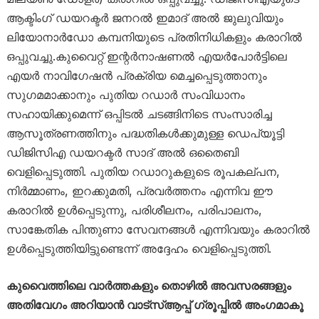
ആക്ടിംഗ് ഡയറക്ടർ ജനറൽ ഇമാദ് അൽ ജുലുവിയും
ലിയോനാർഡോ കമ്പനിയുടെ പ്രതിനിധികളും കരാറിൽ
ഒപ്പുവച്ചു.കുവൈറ്റ് ഇന്റർനാഷണൽ എയർപോർട്ടിലെ
എയർ നാവിഗേഷൻ പ്രക്രിയ മെച്ചപ്പെടുത്താനും
സുഗമമാക്കാനും പുതിയ റഡാർ സംവിധാനം
സഹായിക്കുമെന്ന് ഒപ്പിടൽ ചടങ്ങിനിടെ സംസാരിച്ച
ആസൂത്രണത്തിനും പദ്ധതികൾക്കുമുള്ള ഡെപ്യൂട്ടി
ഡിജിസിഎ ഡയറക്ടർ സാദ് അൽ ഒതൈബി
വെളിപ്പെടുത്തി. പുതിയ റഡാറുകളുടെ രൂപകല്പന,
നിർമ്മാണം, ഇറക്കുമതി, പ്രവർത്തനം എന്നിവ ഈ
കരാറിൽ ഉൾപ്പെടുന്നു, പരിശീലനം, പരിപാലനം,
സാങ്കേതിക പിന്തുണാ സേവനങ്ങൾ എന്നിവയും കരാറിൽ
ഉൾപ്പെടുത്തിയിട്ടുണ്ടെന്ന് അദ്ദേഹം വെളിപ്പെടുത്തി.
കുവൈത്തിലെ വാർത്തകളും തൊഴിൽ അവസരങ്ങളും
അതിവേഗം അറിയാൻ വാട്സ്ആപ്പ് ഗ്രൂപ്പിൽ അംഗമാകൂ