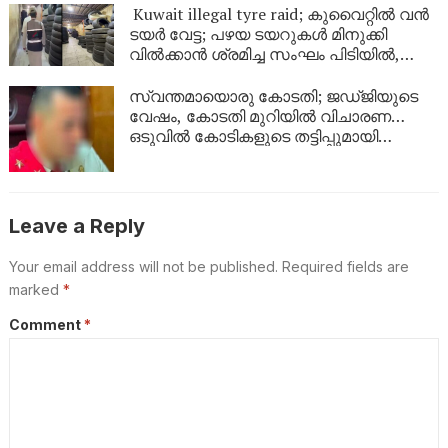
ഉടൻ
Kuwait illegal tyre raid; കുവൈറ്റിൽ വൻ
ടയർ വേട്ട; പഴയ ടയറുകൾ മിനുക്കി
വിൽക്കാൻ ശ്രമിച്ച സംഘം പിടിയിൽ,
പിടിച്ചെടുത്തത് ആയിരത്തിലധികം
ടയറുകൾ
സ്വന്തമായൊരു കോടതി; ജഡ്ജിയുടെ
വേഷം, കോടതി മുറിയിൽ വിചാരണ…
ഒടുവിൽ കോടികളുടെ തട്ടിപ്പുമായി
യുവാവ് പിടിയിൽ!
Leave a Reply
Your email address will not be published.
Required fields are
marked
*
Comment
*