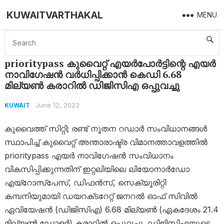
KUWAITVARTHAKAL
MENU
Home
Kuwait
prioritypass കുവൈറ്റ് എയർപോർട്ടിന്റെ എയർ നാവിഗേഷൻ വർധിപ്പിക്കാൻ കെഡി 6.68 മില്യൺ കരാറിൽ ഡിജിസിഎ ഒപ്പുവച്ചു
prioritypass കുവൈറ്റ് എയർപോർട്ടിന്റെ എയർ
നാവിഗേഷൻ വർധിപ്പിക്കാൻ കെഡി 6.68
മില്യൺ കരാറിൽ ഡിജിസിഎ ഒപ്പുവച്ചു
June 12, 2023
KUWAIT
കുവൈത്ത് സിറ്റി; രണ്ട് നൂതന റഡാർ സംവിധാനങ്ങൾ
സ്ഥാപിച്ച് കുവൈറ്റ് അന്താരാഷ്ട്ര വിമാനത്താവളത്തിൽ
prioritypass എയർ നാവിഗേഷൻ സംവിധാനം
വികസിപ്പിക്കുന്നതിന് ഇറ്റലിയിലെ ലിയോനാർഡോ
എയ്‌റോസ്‌പേസ്, ഡിഫൻസ്, സെക്യൂരിറ്റി
കമ്പനിയുമായി ഡയറക്‌ടറേറ്റ് ജനറൽ ഓഫ് സിവിൽ
ഏവിയേഷൻ (ഡിജിസിഎ) 6.68 മില്യൺ (ഏകദേശം 21.4
മില്യൺ ഡോളർ) കരാറിൽ ഒപ്പുവച്ചു. ഡിജിസിഎയുടെ