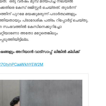
ത്. ഒരു വർഷം മുമ്പ് മദ്യപിച്ച നിലയിൽ
കെതിരെ കേസ് രജിസ്റ്റർ ചെയ്തത്. തുടർന്ന്
ന് പുറമേ മയക്കുമരുന്ന് പദാർത്ഥങ്ങളും
യതായും പ്രാദേശിക പത്രം റിപ്പോർട്ട് ചെയ്തു.
ന സംഭവത്തിൽ കേസിനെക്കുറിച്ചോ
റ്റിയാണോ അതോ മറ്റേതെങ്കിലും
ുത്തിയിട്ടില്ല.
്ങളും അറിയാൻ വാട്സാപ്പ് ലിങ്കിൽ ക്ലിക്ക്
arX27GtyhPCaaWkhYEW2M