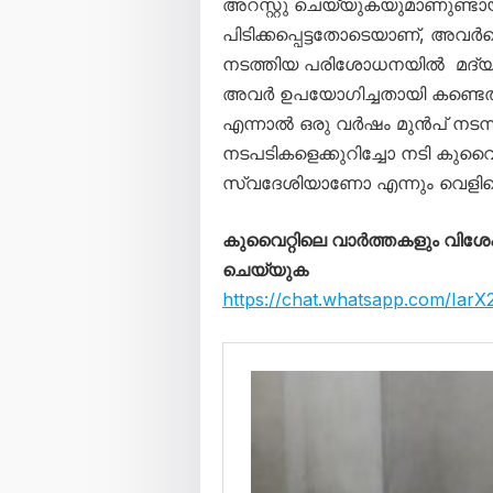
അറസ്റ്റു ചെയ്യുകയുമാണുണ്ടായ
പിടിക്കപ്പെട്ടതോടെയാണ്, അവർക്
നടത്തിയ പരിശോധനയിൽ മദ്യത്തി
അവർ ഉപയോഗിച്ചതായി കണ്ടെത്തി
എന്നാൽ ഒരു വർഷം മുൻപ് നടന്
നടപടികളെക്കുറിച്ചോ നടി കുവൈ
സ്വദേശിയാണോ എന്നും വെളിപ്പെട
കുവൈറ്റിലെ വാർത്തകളും വിശേഷങ
ചെയ്യുക
https://chat.whatsapp.com/I