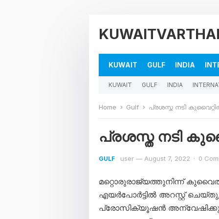
KUWAITVARTHA
KUWAIT
GULF
INDIA
INT
KUWAIT
GULF
INDIA
INTERNA
Home
Gulf
പ്രശസ്ത നടി കുവൈറ്റി
പ്രശസ്ത നടി കുവ
user
—
August 7, 2022
·
0 Com
GULF
മറ്റൊരുരാജ്യത്തുനിന്ന് കുവൈത
എയർപോർട്ടിൽ അറസ്റ്റ് ചെയ്ത
പ്രോസിക്യൂഷൻ അന്വേഷിക്കുന്