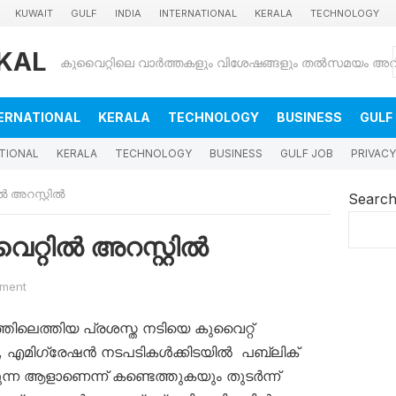
KUWAIT
GULF
INDIA
INTERNATIONAL
KERALA
TECHNOLOGY
KAL
ERNATIONAL
KERALA
TECHNOLOGY
BUSINESS
GULF
TIONAL
KERALA
TECHNOLOGY
BUSINESS
GULF JOB
PRIVACY
ൽ അറസ്റ്റിൽ
Searc
ൈറ്റിൽ അറസ്റ്റിൽ
ment
്തിലെത്തിയ പ്രശസ്ത നടിയെ കുവൈറ്റ്
ു, എമിഗ്രേഷൻ നടപടികൾക്കിടയിൽ പബ്ലിക്
ന ആളാണെന്ന് കണ്ടെത്തുകയും തുടർന്ന്