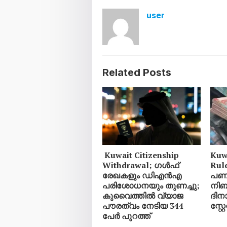
user
Related Posts
Kuwait Citizenship
Kuw
Withdrawal; ഗൾഫ്
Rul
രേഖകളും ഡിഎൻഎ
പണമ
പരിശോധനയും തുണച്ചു;
നിബ
കുവൈത്തിൽ വ്യാജ
ദിനാ
പൗരത്വം നേടിയ 344
സ്റ്റ
പേർ പുറത്ത്