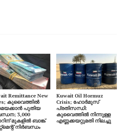
ait Remittance New
Kuwait Oil Hormuz
es; കുവൈത്തിൽ
Crisis; ഹോർമുസ്
യക്കാൻ പുതിയ
പ്രതിസന്ധി:
ന്ധന; 3,000
കുവൈത്തിൽ നിന്നുള്ള
റിന് മുകളിൽ ബാങ്ക്
എണ്ണക്കയറ്റുമതി നിലച്ചു
േറ്റ്‌മെന്റ് നിർബന്ധം