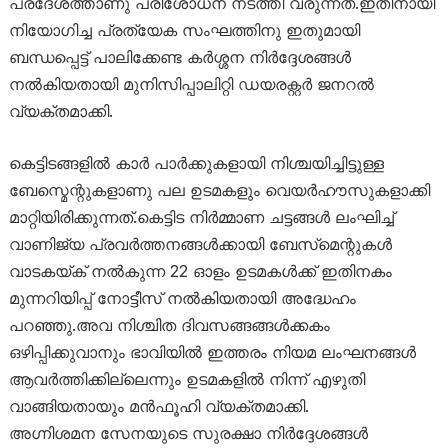
പ്രദേശത്താണു പരിശോധന നടത്തി വരുന്നത്‌.ഇതിനായി
നിയോഗിച്ച പ്രത്യേക സംഘത്തിനു ഇതുമായി
ബന്ധപ്പെട്ട്‌ പാലിക്കേണ്ട കർശ്ശന നിർദ്ദേശങ്ങൾ
നൽകിയതായി മുനിസിപ്പാലിറ്റി ഡയരക്റ്റർ ജനറൽ
വ്യക്തമാക്കി.
കെട്ടിടങ്ങളിൽ കാർ പാർക്കുകളായി നിശ്ചയിച്ചിട്ടുള്ള
ബേസ്മെന്റുകളാണു പല ഉടമകളും വെയർഹൗസുകളാക്കി
മാറ്റിയിരിക്കുന്നത്‌.കെട്ടിട നിർമ്മാണ ചട്ടങ്ങൾ ലംഘിച്ച്
വാണിജ്യ പ്രവർത്തനങ്ങൾക്കായി ബേസ്‌മെന്റുകൾ
വാടകയ്‌ക് നൽകുന്ന 22 ഓളം ഉടമകൾക്ക്‌ ഇതിനകം
മുന്നറിയിപ്പ്‌ നോട്ടീസ്‌ നൽകിയതായി അദ്ധേഹം
പറഞ്ഞു.അവ നിശ്ചിത ദിവസങ്ങങ്ങൾക്കകം
ഒഴിപ്പിക്കുവാനും ഭാവിയിൽ ഇത്തരം നിയമ ലംഘനങ്ങൾ
ആവർത്തിക്കില്ലെന്നും ഉടമകളിൽ നിന്ന് എഴുതി
വാങ്ങിയതായും മൻഫൂഹി വ്യക്തമാക്കി.
അഗ്നിശമന സേനയുടെ സുരക്ഷാ നിർദ്ദേശങ്ങൾ