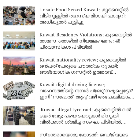
Unsafe Food Seized Kuwait; കുവൈറ്റിൽ
വീടിനുള്ളിൽ രഹസ്യ മിഠായി ഫാക്ടറി:
അധികൃതർ പൂട്ടിച്ചു
Kuwait Residency Violations; കുവൈറ്റിൽ
താമസ-തൊഴിൽ നിയമലംഘനം: 48
പ്രവാസികൾ പിടിയിൽ
Kuwait nationality review; കുവൈറ്റിൽ
ഒൻപത് പേരുടെ പൗരത്വം റദ്ദാക്കി;
ഔദ്യോഗിക ഗസറ്റിൽ ഉത്തരവ്
പുറത്തിറങ്ങി
Kuwait digital driving license;
വാഹനത്തിന്റെ നമ്പര്‍ പ്ലേറ്റ് നഷ്ടപ്പെട്ടോ?
ഇനി ‘സഹേൽ’ ആപ്പ് വഴി അപേക്ഷിക്കാം;
കുവൈറ്റിൽ പുതിയ ഡിജിറ്റൽ സേവനം
ഉടൻ
Kuwait illegal tyre raid; കുവൈറ്റിൽ വൻ
ടയർ വേട്ട; പഴയ ടയറുകൾ മിനുക്കി
വിൽക്കാൻ ശ്രമിച്ച സംഘം പിടിയിൽ,
പിടിച്ചെടുത്തത് ആയിരത്തിലധികം
ടയറുകൾ
സ്വന്തമായൊരു കോടതി; ജഡ്ജിയുടെ