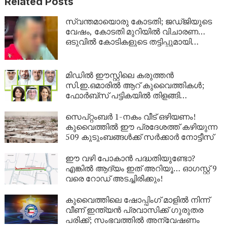
Related Posts
സ്വന്തമായൊരു കോടതി; ജഡ്ജിയുടെ
വേഷം, കോടതി മുറിയിൽ വിചാരണ…
ഒടുവിൽ കോടികളുടെ തട്ടിപ്പുമായി
യുവാവ് പിടിയിൽ!
മിഡിൽ ഈസ്റ്റിലെ കരുത്തൻ
സി.ഇ.ഒമാരിൽ ആറ് കുവൈത്തികൾ;
ഫോർബ്സ് പട്ടികയിൽ തിളങ്ങി
കുവൈത്ത്!
സെപ്റ്റംബർ 1-നകം വീട് ഒഴിയണം!
കുവൈത്തിൽ ഈ പ്രദേശത്ത് കഴിയുന്ന
509 കുടുംബങ്ങൾക്ക് സർക്കാർ നോട്ടീസ്
ഈ വഴി പോകാൻ പദ്ധതിയുണ്ടോ?
എങ്കിൽ ആദ്യം ഇത് അറിയൂ… ഓഗസ്റ്റ് 9
വരെ റോഡ് അടച്ചിരിക്കും!
കുവൈത്തിലെ ഷോപ്പിംഗ് മാളിൽ നിന്ന്
വീണ് ഇന്ത്യൻ പ്രവാസിക്ക് ഗുരുതര
പരിക്ക്; സംഭവത്തിൽ അന്വേഷണം