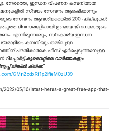
യിച്ചു. നേരത്തെ, ഇന്ധന വിപണന കമ്പനിയായ
്റേഷനുകളിൽ സ്വയം സേവനം ആരംഭിക്കാനും
കാരുടെ സേവനം ആവശ്യമെങ്കിൽ 200 ഫില്ലുകൾ
ു. അടുത്ത ദിവസങ്ങളിലായി ഉണ്ടായ ജീവനക്കാരുടെ
രണം. എന്നിരുന്നാലും, സ്വകാര്യ ഇന്ധന
്രോളിയം കമ്പനിയും തമ്മിലുള്ള
്തിന് പ്രതീകാത്മക ഫീസ് ഏർപ്പെടുത്താനുള്ള
ിപ്പോർട്ട്.
കുവൈറ്റിലെ വാര്‍ത്തകളും
് ലിങ്കില്‍ ക്ലിക്ക്
pp.com/GMnZcdxRf1p2lfieM0zU39
m/2022/05/16/latest-heres-a-great-free-app-that-