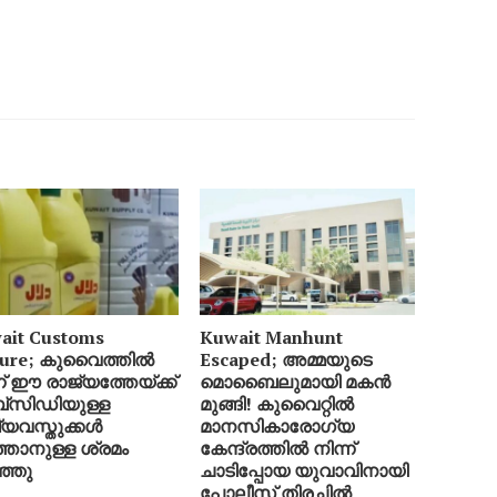
ait Customs
Kuwait Manhunt
zure; കുവൈത്തിൽ
Escaped; അമ്മയുടെ
ന് ഈ രാജ്യത്തേയ്ക്ക്
മൊബൈലുമായി മകൻ
സിഡിയുള്ള
മുങ്ങി! കുവൈറ്റിൽ
ഷ്യവസ്തുക്കൾ
മാനസികാരോഗ്യ
്താനുള്ള ശ്രമം
കേന്ദ്രത്തിൽ നിന്ന്
്ഞു
ചാടിപ്പോയ യുവാവിനായി
പോലീസ് തിരച്ചിൽ