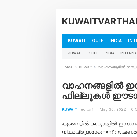
KUWAITVARTHA
KUWAIT
GULF
INDIA
INT
KUWAIT
GULF
INDIA
INTERNA
Home
Kuwait
വാഹനങ്ങളിൽ ഇന്ധനം
വാഹനങ്ങളിൽ ഇന്
ഫില്ലുകൾ ഈടാക്ക
editor1
—
May 30, 2022
·
0 
KUWAIT
കുവൈറ്റിൽ കാറുകളിൽ ഇന്ധനം ന
നിയമവിരുദ്ധമാണെന്ന് നാഷണൽ