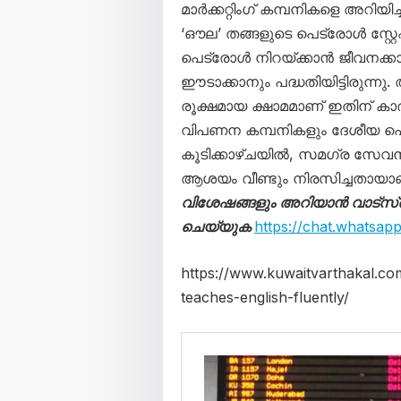
മാർക്കറ്റിംഗ് കമ്പനികളെ അറി
‘ഔല’ തങ്ങളുടെ പെട്രോൾ സ്റ
പെട്രോൾ നിറയ്ക്കാൻ ജീവനക്
ഈടാക്കാനും പദ്ധതിയിട്ടിരുന്ന
രൂക്ഷമായ ക്ഷാമമാണ് ഇതിന് കാ
വിപണന കമ്പനികളും ദേശീയ പെട
കൂടിക്കാഴ്ചയിൽ, സമഗ്ര സേവനത
ആശയം വീണ്ടും നിരസിച്ചതായാണ് റ
വിശേഷങ്ങളും അറിയാന്‍ വാട്‌സ്ആപ്പ
ചെയ്യുക
https://chat.whatsa
https://www.kuwaitvarthakal.co
teaches-english-fluently/