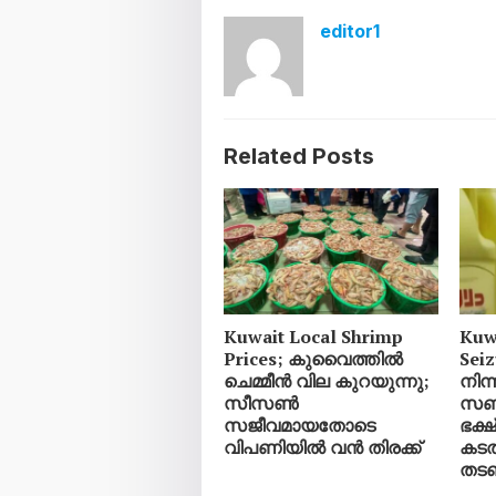
editor1
Related Posts
Kuwait Local Shrimp
Kuw
Prices; കുവൈത്തിൽ
Sei
ചെമ്മീൻ വില കുറയുന്നു;
നിന്
സീസൺ
സബ്
സജീവമായതോടെ
ഭക്
വിപണിയിൽ വൻ തിരക്ക്
കടത
തടഞ