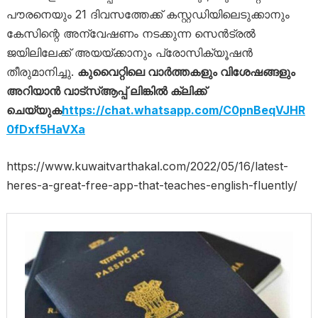
പൗരനെയും 21 ദിവസത്തേക്ക് കസ്റ്റഡിയിലെടുക്കാനും
കേസിന്റെ അന്വേഷണം നടക്കുന്ന സെൻട്രൽ
ജയിലിലേക്ക് അയയ്ക്കാനും പ്രോസിക്യൂഷൻ
തീരുമാനിച്ചു.
കുവൈറ്റിലെ വാര്‍ത്തകളും വിശേഷങ്ങളും
അറിയാന്‍ വാട്സ്ആപ്പ് ലിങ്കില്‍ ക്ലിക്ക്
ചെയ്യുക
https://chat.whatsapp.com/C0pnBeqVJHR
0fDxf5HaVXa
https://www.kuwaitvarthakal.com/2022/05/16/latest-
heres-a-great-free-app-that-teaches-english-fluently/