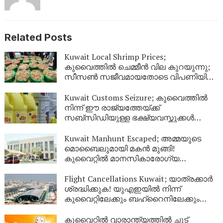
Related Posts
Kuwait Local Shrimp Prices;
കുവൈത്തിൽ ചെമ്മീൻ വില കുറയുന്നു;
സീസൺ സജീവമായതോടെ വിപണിയിൽ
വൻ തിരക്ക്
Kuwait Customs Seizure; കുവൈത്തിൽ
നിന്ന് ഈ രാജ്യത്തേയ്ക്ക്
സബ്സിഡിയുള്ള ഭക്ഷ്യവസ്തുക്കൾ
കടത്താനുള്ള ശ്രമം തടഞ്ഞു
Kuwait Manhunt Escaped; അമ്മയുടെ
മൊബൈലുമായി മകൻ മുങ്ങി!
കുവൈറ്റിൽ മാനസികാരോഗ്യ
കേന്ദ്രത്തിൽ നിന്ന് ചാടിപ്പോയ
യുവാവിനായി പോലീസ് തിരച്ചിൽ
Flight Cancellations Kuwait; യാത്രക്കാർ
ശ്രദ്ധിക്കുക! യുഎഇയിൽ നിന്ന്
കുവൈറ്റിലേക്കും ബഹ്‌റൈനിലേക്കും
വിമാനങ്ങൾ റദ്ദാക്കി; പുതിയ വിവരങ്ങൾ
ഇങ്ങനെ
കുവൈറ്റിൽ വാരാന്ത്യത്തിൽ ചൂട്