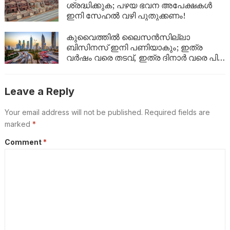
ശ്രദ്ധിക്കുക; പഴയ ഭവന അപേക്ഷകൾ
ഇനി സേഹൽ വഴി പുതുക്കണം!
കുവൈത്തിൽ ലൈസൻസില്ലാ
ബിസിനസ് ഇനി പണിയാകും; ഇത്ര
വർഷം വരെ തടവ്, ഇത്ര ദിനാർ വരെ പിഴ,
പ്രവാസികൾക്ക് നാടുകടത്തലും!
Leave a Reply
Your email address will not be published.
Required fields are
marked
*
Comment
*