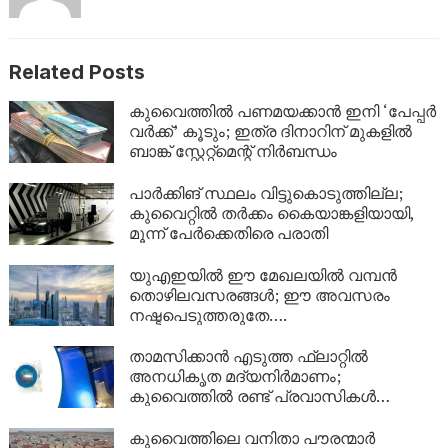
Related Posts
കുവൈത്തിൽ പണമയക്കാൻ ഇനി ‘പേപ്പർ
വർക്ക്’ കൂടും; ഇത്ര ദിനാറിന് മുകളിൽ
ബാങ്ക് സ്റ്റേറ്റ്മെന്റ് നിർബന്ധം
പാർക്കിങ് സ്ഥലം വിട്ടുകൊടുത്തില്ല;
കുവൈറ്റിൽ തർക്കം കൈയാങ്കളിയായി,
മൂന്ന് പേർക്കെതിരെ പരാതി
യുഎഇയിൽ ഈ മേഖലയിൽ വമ്പൻ
തൊഴിലവസരങ്ങൾ; ഈ അവസരം
നഷ്ടപെടുത്തരുതേ….
താമസിക്കാൻ എടുത്ത ഫ്ലാറ്റിൽ
അനധികൃത മദ്യനിർമാണം;
കുവൈത്തിൽ രണ്ട് പ്രവാസികൾ
അറസ്റ്റിൽ
കുവൈത്തിലെ വനിതാ പൗരന്മാർ