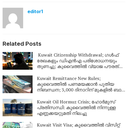
editor1
Related Posts
Kuwait Citizenship Withdrawal; ഗൾഫ്
രേഖകളും ഡിഎൻഎ പരിശോധനയും
തുണച്ചു; കുവൈത്തിൽ വ്യാജ പൗരത്വം
നേടിയ 344 പേർ പുറത്ത്
Kuwait Remittance New Rules;
കുവൈത്തിൽ പണമയക്കാൻ പുതിയ
നിബന്ധന; 3,000 ദിനാറിന് മുകളിൽ ബാങ്ക്
സ്റ്റേറ്റ്‌മെന്റ് നിർബന്ധം
Kuwait Oil Hormuz Crisis; ഹോർമുസ്
പ്രതിസന്ധി: കുവൈത്തിൽ നിന്നുള്ള
എണ്ണക്കയറ്റുമതി നിലച്ചു
Kuwait Visit Visa; കുവൈത്തിൽ വിസിറ്റ്