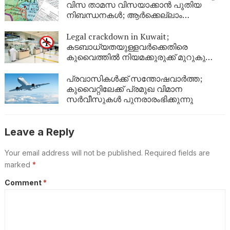
വിസ താമസ വിസയാക്കാൻ പുതിയ
നിബന്ധനകൾ; ആർക്കെല്ലാം
അപേക്ഷിക്കാം?
Legal crackdown in Kuwait;
കടബാധ്യതയുള്ളവർക്കെതിരെ
കുവൈത്തിൽ നിയമക്കുരുക്ക് മുറുകുന്നു;
ജൂണിൽ മാത്രം 4,357 പേർക്ക്
യാത്രാവിലക്ക്
പ്രവാസികൾക്ക് സന്തോഷവാർത്ത;
കുവൈറ്റിലേക്ക് പ്രമുഖ വിമാന
സർവീസുകൾ പുനരാരംഭിക്കുന്നു
Leave a Reply
Your email address will not be published.
Required fields are
marked
*
Comment
*