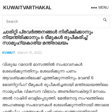
KUWAITVARTHAKAL
MENU
Home
Kuwait
ചാരിറ്റി പ്രവർത്തനങ്ങൾ നിരീക്ഷിക്കാനും നിയന്ത്രിക്കാനും 6 ടീമുകൾ രൂപീകരിച്ച് സാമൂഹ്യകാര്യ മന്ത്രാലയം
ചാരിറ്റി പ്രവർത്തനങ്ങൾ നിരീക്ഷിക്കാനും
നിയന്ത്രിക്കാനും 6 ടീമുകൾ രൂപീകരിച്ച്
സാമൂഹ്യകാര്യ മന്ത്രാലയം
March 31, 2022
KUWAIT
വിശുദ്ധ റമദാൻ മാസത്തിൽ സംഭാവനകൾ
ശേഖരിക്കുന്നതിനും ശേഖരിക്കുന്ന പണം
ആവശ്യക്കാരിലേക്ക് എത്തിക്കുന്നതിനും വേണ്ടി 6
മോണിറ്ററിംഗ് ടീമുകൾ രൂപീകരിച്ചതായി മന്ത്രാലയത്തിലെ
സാമൂഹിക വികസന വിഭാഗം അണ്ടർസെക്രട്ടറി സേലം
അൽ റാഷിദി വെളിപ്പെടുത്തി. മേൽനോട്ട സംഘത്തിലെ
അംഗങ്ങളെ സംഭാവനകൾ ശേഖരിക്കുന്നതിനായി അവരെ
ഏൽപ്പിച്ച ചുമതലകൾ പരിചയപ്പെടുത്തുന്നതിനായി