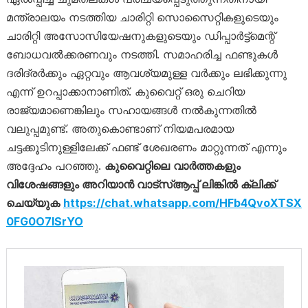
മന്ത്രാലയം നടത്തിയ ചാരിറ്റി സൊസൈറ്റികളുടെയും
ചാരിറ്റി അസോസിയേഷനുകളുടെയും ഡിപ്പാർട്ട്‌മെന്റ്
ബോധവൽക്കരണവും നടത്തി. സമാഹരിച്ച ഫണ്ടുകൾ
ദരിദ്രർക്കും ഏറ്റവും ആവശ്യമുള്ള വർക്കും ലഭിക്കുന്നു
എന്ന് ഉറപ്പാക്കാനാണിത്. കുവൈറ്റ് ഒരു ചെറിയ
രാജ്യമാണെങ്കിലും സഹായങ്ങൾ നൽകുന്നതിൽ
വലുപ്പമുണ്ട്. അതുകൊണ്ടാണ് നിയമപരമായ
ചട്ടക്കൂടിനുള്ളിലേക്ക് ഫണ്ട് ശേഖരണം മാറ്റുന്നത് എന്നും
അദ്ദേഹം പറഞ്ഞു.
കുവൈറ്റിലെ
വാ‍‍ർത്തകളും
വിശേഷങ്ങളും അറിയാൻ വാട്സ്ആപ്പ് ലിങ്കിൽ ക്ലിക്ക്
ചെയ്യുക
https://chat.whatsapp.com/HFb4QvoXTSX
0FG0O7lSrYO