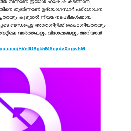
ത്ത് നിന്നാണ് ഇയാൾ ഹാഷിഷ് കടത്താൻ
ിച്ചതിനെ തുടർന്നാണ് ഉദ്യോഗസ്ഥർ പരിശോധന
തിച്ചതായും കൂടുതൽ നിയമ നടപടികൾക്കായി
പ്പെടെ ബന്ധപ്പെട്ട അതോറിറ്റിക്ക് കൈമാറിയതായും
റ്റിലെ
വാ‍‍ർത്തകളും വിശേഷങ്ങളും അറിയാൻ
sapp.com/EVelID8gk5M6cydvXxgw5M