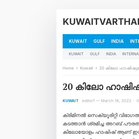
KUWAITVARTHA
KUWAIT
GULF
INDIA
INT
KUWAIT
GULF
INDIA
INTERNA
Home
Kuwait
20 കിലോ ഹാഷിഷുമാ
20 കിലോ ഹാഷിഷു
editor1
—
March 19, 2022
·
0
KUWAIT
ക്രിമിനൽ സെക്യൂരിറ്റി വിഭാഗത
കടത്താൻ ശ്രമിച്ച അറബ് പൗരത്
കിലോയോളം ഹാഷിഷ് ആണ് ഇയാളി