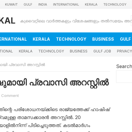
KUWAIT
GULF
INDIA
INTERNATIONAL
KERALA
TECHNOLOGY
KAL
ERNATIONAL
KERALA
TECHNOLOGY
BUSINESS
GULF
TIONAL
KERALA
TECHNOLOGY
BUSINESS
GULF JOB
PRIVACY
യി പ്രവാസി അറസ്റ്റിൽ
Searc
മായി പ്രവാസി അറസ്റ്റിൽ
 Comment
്തിന്റെ പരിശോധനയ്ക്കിടെ രാജ്യത്തേക്ക് ഹാഷിഷ്
വമുള്ള താമസക്കാരൻ അറസ്റ്റിൽ. 20
ൽനിന്ന് പിടിച്ചെടുത്തത്. കടൽമാർഗം