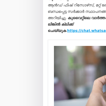
ആൻഡ് ഫിഷ് റിസോഴ്‌സ്, മറ്റ
ബന്ധപ്പെട്ട സർക്കാർ സ്ഥാപനങ്ങ
അറിയിച്ചു.
കുവൈറ്റിലെ
വാ‍‍ർത
ലിങ്കിൽ ക്ലിക്ക്
ചെയ്യുക
https://chat.what