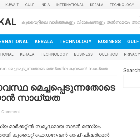
KUWAIT
GULF
INDIA
INTERNATIONAL
KERALA
TECHNOLOGY
KAL
ERNATIONAL
KERALA
TECHNOLOGY
BUSINESS
GULF
TIONAL
KERALA
TECHNOLOGY
BUSINESS
GULF JOB
PRIVACY
്ഥ മെച്ചപ്പെടുന്നതോടെ മത്സ്യവില കുറയാൻ സാധ്യത
Searc
വസ്ഥ മെച്ചപ്പെടുന്നതോടെ
റയാൻ സാധ്യത
 Comment
സ്യ മാർക്കറ്റിൽ സമൃദ്ധമായ നാടൻ മത്സ്യം
കുന്നതായി കുവൈറ്റ് ഫെഡറേഷൻ ഓഫ് ഫിഷർമെൻ