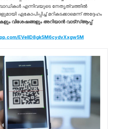
് ബോഡികൾ എന്നിവയുടെ നേതൃത്വത്തിൽ
ളുമായി ഏകോപിപ്പിച്ച് മറികടക്കാമെന്ന് അദ്ദേഹം
്തകളും വിശേഷങ്ങളും അറിയാൻ വാട്സ്ആപ്പ്
sapp.com/EVelID8gk5M6cydvXxgw5M