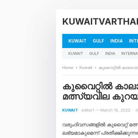
KUWAITVARTHA
KUWAIT
GULF
INDIA
INT
KUWAIT
GULF
INDIA
INTERNA
Home
Kuwait
കുവൈറ്റിൽ കാലാവസ
കുവൈറ്റിൽ കാലാ
മത്സ്യവില കു
editor1
—
March 16, 2022
·
0
KUWAIT
വരുംദിവസങ്ങളിൽ കുവൈറ്റ്‌ മത്
ലഭ്യമാകുമെന്ന് പ്രതീക്ഷിക്