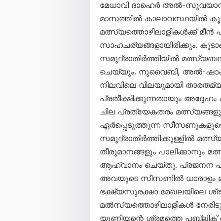
മേധാവി ദാഹെർ അൽ-സുവയാൻ പറ
മാസത്തിൽ കാലാവസ്ഥയിൽ കൂട
മത്സ്യത്തൊഴിലാളികൾക്ക് മീൻ
സാഹചര്യങ്ങളായിരിക്കും. കൂട
സമുദ്രാതിർത്തിയിൽ മത്സ്യബന്
ചെയ്യും. നുവൈബി, അൽ-ഷാം, 
നിലവിലെ വിലയുമായി താരതമ്യപ്
പ്രതീക്ഷിക്കുന്നതായും അദ്ദേഹം
ചില പ്രത്യേകതരം മത്സ്യങ്ങള
ഏർപ്പെടുത്തുന്ന സീസണുകളുടെ
സമുദ്രാതിർത്തിക്കുള്ളിൽ മത്സ്യബ
തീരുമാനങ്ങളും പാലിക്കാനും
ആഹ്വാനം ചെയ്തു. പ്രജനന പ
അവയുടെ സീസണിൽ ധാരാളം മത്
ഭക്ഷ്യസുരക്ഷാ മേഖലയിലെ ശ്ര
മൽസ്യത്തൊഴിലാളികൾ നേരിടുന്
യൂണിയന്റെ ശ്രമത്തെ പബ്ലിക്