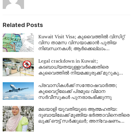
Related Posts
Kuwait Visit Visa; കുവൈത്തിൽ വിസിറ്റ്
വിസ താമസ വിസയാക്കാൻ പുതിയ
നിബന്ധനകൾ; ആർക്കെല്ലാം
അപേക്ഷിക്കാം?
Legal crackdown in Kuwait;
കടബാധ്യതയുള്ളവർക്കെതിരെ
കുവൈത്തിൽ നിയമക്കുരുക്ക് മുറുകുന്നു;
ജൂണിൽ മാത്രം 4,357 പേർക്ക്
യാത്രാവിലക്ക്
പ്രവാസികൾക്ക് സന്തോഷവാർത്ത;
കുവൈറ്റിലേക്ക് പ്രമുഖ വിമാന
സർവീസുകൾ പുനരാരംഭിക്കുന്നു
മലയാളി യുവതിയുടെ ആത്മഹത്യ:
ദുബായിലേക്ക് മുങ്ങിയ ഭർത്താവിനെതിരെ
ലുക്ക് ഔട്ട് സർക്കുലർ; അന്വേഷണം
ശക്തമാക്കി പൊലീസ്