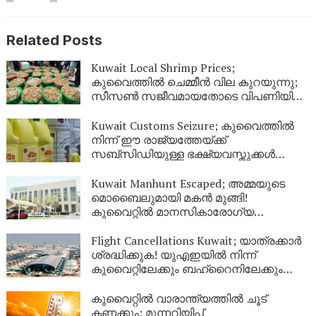
Related Posts
Kuwait Local Shrimp Prices;
കുവൈത്തിൽ ചെമ്മീൻ വില കുറയുന്നു;
സീസൺ സജീവമായതോടെ വിപണിയിൽ
വൻ തിരക്ക്
Kuwait Customs Seizure; കുവൈത്തിൽ
നിന്ന് ഈ രാജ്യത്തേയ്ക്ക്
സബ്സിഡിയുള്ള ഭക്ഷ്യവസ്തുക്കൾ
കടത്താനുള്ള ശ്രമം തടഞ്ഞു
Kuwait Manhunt Escaped; അമ്മയുടെ
മൊബൈലുമായി മകൻ മുങ്ങി!
കുവൈറ്റിൽ മാനസികാരോഗ്യ
കേന്ദ്രത്തിൽ നിന്ന് ചാടിപ്പോയ
യുവാവിനായി പോലീസ് തിരച്ചിൽ
Flight Cancellations Kuwait; യാത്രക്കാർ
ശ്രദ്ധിക്കുക! യുഎഇയിൽ നിന്ന്
കുവൈറ്റിലേക്കും ബഹ്‌റൈനിലേക്കും
വിമാനങ്ങൾ റദ്ദാക്കി; പുതിയ വിവരങ്ങൾ
ഇങ്ങനെ
കുവൈറ്റിൽ വാരാന്ത്യത്തിൽ ചൂട്
കണക്കും; മുന്നറിയിപ്പ്