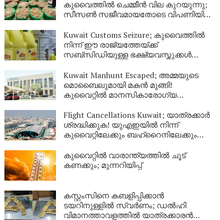
കുവൈത്തിൽ ചെമ്മീൻ വില കുറയുന്നു;
സീസൺ സജീവമായതോടെ വിപണിയിൽ
വൻ തിരക്ക്
Kuwait Customs Seizure; കുവൈത്തിൽ
നിന്ന് ഈ രാജ്യത്തേയ്ക്ക്
സബ്സിഡിയുള്ള ഭക്ഷ്യവസ്തുക്കൾ
കടത്താനുള്ള ശ്രമം തടഞ്ഞു
Kuwait Manhunt Escaped; അമ്മയുടെ
മൊബൈലുമായി മകൻ മുങ്ങി!
കുവൈറ്റിൽ മാനസികാരോഗ്യ
കേന്ദ്രത്തിൽ നിന്ന് ചാടിപ്പോയ
യുവാവിനായി പോലീസ് തിരച്ചിൽ
Flight Cancellations Kuwait; യാത്രക്കാർ
ശ്രദ്ധിക്കുക! യുഎഇയിൽ നിന്ന്
കുവൈറ്റിലേക്കും ബഹ്‌റൈനിലേക്കും
വിമാനങ്ങൾ റദ്ദാക്കി; പുതിയ വിവരങ്ങൾ
ഇങ്ങനെ
കുവൈറ്റിൽ വാരാന്ത്യത്തിൽ ചൂട്
കണക്കും; മുന്നറിയിപ്പ്
കസ്റ്റംസിനെ കബളിപ്പിക്കാൻ
ടയറിനുള്ളിൽ സ്വർണം; ഡൽഹി
വിമാനത്താവളത്തിൽ യാത്രക്കാരൻ