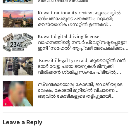
പ്രവാസികൾ പിടിയിൽ
Kuwait nationality review; കുവൈറ്റിൽ
ഒൻപത് പേരുടെ പൗരത്വം റദ്ദാക്കി;
ഔദ്യോഗിക ഗസറ്റിൽ ഉത്തരവ്
പുറത്തിറങ്ങി
Kuwait digital driving license;
വാഹനത്തിന്റെ നമ്പര്‍ പ്ലേറ്റ് നഷ്ടപ്പെട്ടോ?
ഇനി ‘സഹേൽ’ ആപ്പ് വഴി അപേക്ഷിക്കാം;
കുവൈറ്റിൽ പുതിയ ഡിജിറ്റൽ സേവനം
ഉടൻ
Kuwait illegal tyre raid; കുവൈറ്റിൽ വൻ
ടയർ വേട്ട; പഴയ ടയറുകൾ മിനുക്കി
വിൽക്കാൻ ശ്രമിച്ച സംഘം പിടിയിൽ,
പിടിച്ചെടുത്തത് ആയിരത്തിലധികം
ടയറുകൾ
സ്വന്തമായൊരു കോടതി; ജഡ്ജിയുടെ
വേഷം, കോടതി മുറിയിൽ വിചാരണ…
ഒടുവിൽ കോടികളുടെ തട്ടിപ്പുമായി
യുവാവ് പിടിയിൽ!
Leave a Reply