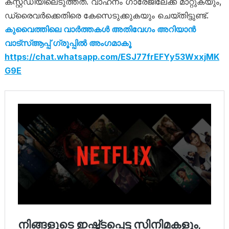
കസ്റ്റഡിയിലെടുത്തത്. വാഹനം ഗാരേജിലേക്ക് മാറ്റുകയും,
ഡ്രൈവർക്കെതിരെ കേസെടുക്കുകയും ചെയ്തിട്ടുണ്ട്.
കുവൈത്തിലെ വാർത്തകൾ അതിവേഗം അറിയാൻ
വാട്സ്ആപ്പ് ഗ്രൂപ്പിൽ അംഗമാകൂ
https://chat.whatsapp.com/ESJ77frEFYy53WxxjMK
G9E