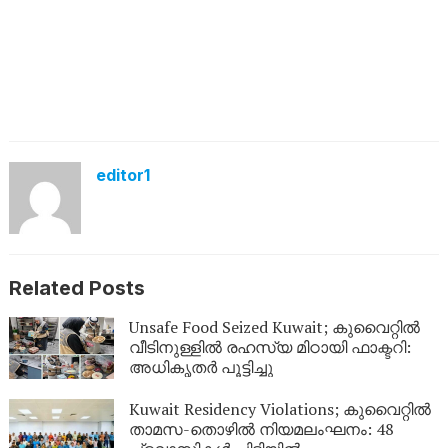
editor1
Related Posts
Unsafe Food Seized Kuwait; കുവൈറ്റിൽ
വീടിനുള്ളിൽ രഹസ്യ മിഠായി ഫാക്ടറി:
അധികൃതർ പൂട്ടിച്ചു
Kuwait Residency Violations; കുവൈറ്റിൽ
താമസ-തൊഴിൽ നിയമലംഘനം: 48