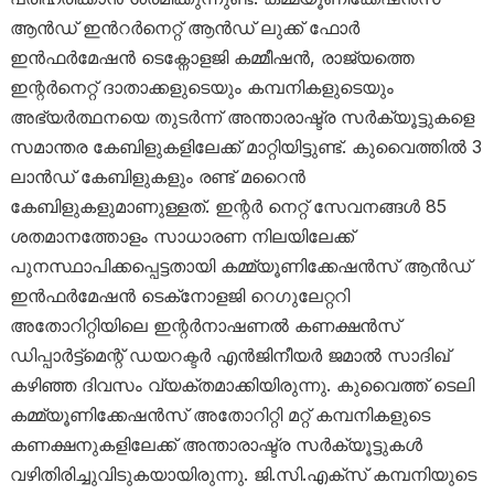
ആൻഡ് ഇൻറർനെറ്റ് ആൻഡ് ലുക്ക് ഫോർ
ഇൻഫർമേഷൻ ടെക്നോളജി കമ്മീഷൻ, രാജ്യത്തെ
ഇന്റർനെറ്റ് ദാതാക്കളുടെയും കമ്പനികളുടെയും
അഭ്യർത്ഥനയെ തുടർന്ന് അന്താരാഷ്ട്ര സർക്യൂട്ടുകളെ
സമാന്തര കേബിളുകളിലേക്ക് മാറ്റിയിട്ടുണ്ട്. കുവൈത്തിൽ 3
ലാൻഡ് കേബിളുകളും രണ്ട് മറൈൻ
കേബിളുകളുമാണുള്ളത്. ഇന്റർ നെറ്റ്‌ സേവനങ്ങൾ 85
ശതമാനത്തോളം സാധാരണ നിലയിലേക്ക്‌
പുനസ്ഥാപിക്കപ്പെട്ടതായി കമ്മ്യൂണിക്കേഷൻസ് ആൻഡ്
ഇൻഫർമേഷൻ ടെക്‌നോളജി റെഗുലേറ്ററി
അതോറിറ്റിയിലെ ഇന്റർനാഷണൽ കണക്ഷൻസ്
ഡിപ്പാർട്ട്‌മെന്റ് ഡയറക്ടർ എൻജിനീയർ ജമാൽ സാദിഖ്
കഴിഞ്ഞ ദിവസം വ്യക്തമാക്കിയിരുന്നു. കുവൈത്ത്‌ ടെലി
കമ്മ്യൂണിക്കേഷൻസ് അതോറിറ്റി മറ്റ് കമ്പനികളുടെ
കണക്ഷനുകളിലേക്ക്‌ അന്താരാഷ്ട്ര സർക്യൂട്ടുകൾ
വഴിതിരിച്ചുവിടുകയായിരുന്നു. ജി.സി.എക്‌സ് കമ്പനിയുടെ