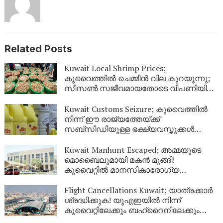
Related Posts
Kuwait Local Shrimp Prices;
കുവൈത്തിൽ ചെമ്മീൻ വില കുറയുന്നു;
സീസൺ സജീവമായതോടെ വിപണിയിൽ
വൻ തിരക്ക്
Kuwait Customs Seizure; കുവൈത്തിൽ
നിന്ന് ഈ രാജ്യത്തേയ്ക്ക്
സബ്സിഡിയുള്ള ഭക്ഷ്യവസ്തുക്കൾ
കടത്താനുള്ള ശ്രമം തടഞ്ഞു
Kuwait Manhunt Escaped; അമ്മയുടെ
മൊബൈലുമായി മകൻ മുങ്ങി!
കുവൈറ്റിൽ മാനസികാരോഗ്യ
കേന്ദ്രത്തിൽ നിന്ന് ചാടിപ്പോയ
യുവാവിനായി പോലീസ് തിരച്ചിൽ
Flight Cancellations Kuwait; യാത്രക്കാർ
ശ്രദ്ധിക്കുക! യുഎഇയിൽ നിന്ന്
കുവൈറ്റിലേക്കും ബഹ്‌റൈനിലേക്കും
വിമാനങ്ങൾ റദ്ദാക്കി; പുതിയ വിവരങ്ങൾ