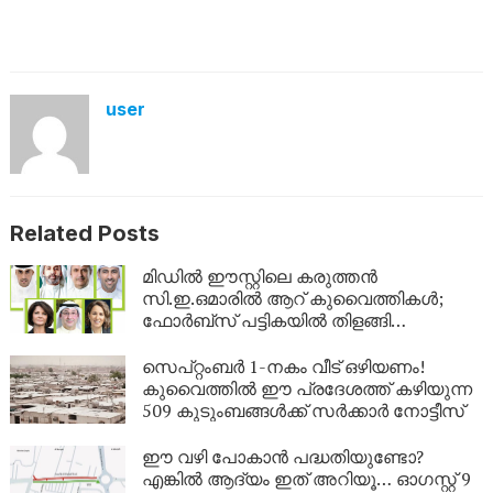
user
Related Posts
മിഡിൽ ഈസ്റ്റിലെ കരുത്തൻ
സി.ഇ.ഒമാരിൽ ആറ് കുവൈത്തികൾ;
ഫോർബ്സ് പട്ടികയിൽ തിളങ്ങി
കുവൈത്ത്!
സെപ്റ്റംബർ 1-നകം വീട് ഒഴിയണം!
കുവൈത്തിൽ ഈ പ്രദേശത്ത് കഴിയുന്ന
509 കുടുംബങ്ങൾക്ക് സർക്കാർ നോട്ടീസ്
ഈ വഴി പോകാൻ പദ്ധതിയുണ്ടോ?
എങ്കിൽ ആദ്യം ഇത് അറിയൂ… ഓഗസ്റ്റ് 9