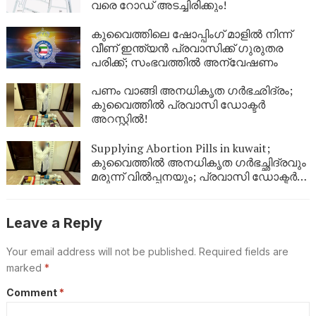
വരെ റോഡ് അടച്ചിരിക്കും!
കുവൈത്തിലെ ഷോപ്പിംഗ് മാളിൽ നിന്ന്
വീണ് ഇന്ത്യൻ പ്രവാസിക്ക് ഗുരുതര
പരിക്ക്; സംഭവത്തിൽ അന്വേഷണം
പണം വാങ്ങി അനധികൃത ഗർഭഛിദ്രം;
കുവൈത്തിൽ പ്രവാസി ഡോക്ടർ
അറസ്റ്റിൽ!
Supplying Abortion Pills ​in kuwait;
കുവൈത്തിൽ അനധികൃത ഗർഭച്ഛിദ്രവും
മരുന്ന് വിൽപ്പനയും; പ്രവാസി ഡോക്ടർ
അറസ്റ്റിൽ
Leave a Reply
Your email address will not be published.
Required fields are
marked
*
Comment
*