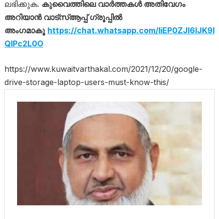
ലഭിക്കുക.
കുവൈത്തിലെ വാർത്തകൾ അതിവേഗം
അറിയാൻ വാട്സ്ആപ്പ് ഗ്രൂപ്പിൽ
അംഗമാകൂ
https://chat.whatsapp.com/IiEP0ZJI6lJK9l
QIPc2L0O
https://www.kuwaitvarthakal.com/2021/12/20/google-
drive-storage-laptop-users-must-know-this/