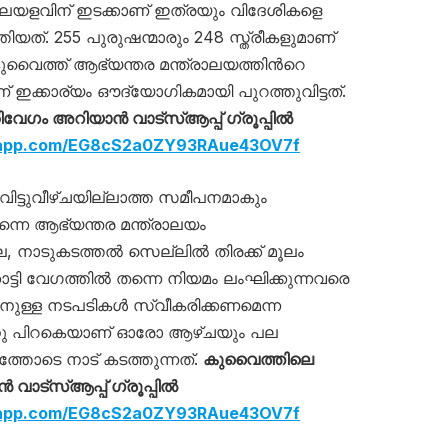
കാലയളവിന് ഇടക്കാണ് ഇത്രയും വിദേശികളെ
തിയത്. 255 പുരുഷന്മാരും 248 സ്ത്രീകളുമാണ്
. കുവൈത്ത് ആഭ്യന്തര മന്ത്രാലയത്തിന്‍റെ
‌ ഇക്കാര്യം ഔദ്യോഗികമായി പുറത്തുവിട്ടത്.
ഗം അറിയാൻ വാട്സ്ആപ്പ് ഗ്രൂപ്പിൽ
tsapp.com/EG8cS2a0ZY93RAue43OV7f
ിട്ടുവീഴ്ചയില്ലാത്ത സമീപനമാകും
്നെ ആഭ്യന്തര മന്ത്രാലയം
ല, നാടുകടത്തല്‍ സെല്ലില്‍ തിരക്ക് മൂലം
ാട്ടി വേഗത്തില്‍ തന്നെ നിയമം ലംഘിക്കുന്നവരെ
താനുള്ള നടപടികള്‍ സ്വീകരിക്കണമെന്ന
ിനു പിറകെയാണ് ഓരോ ആഴ്ചയും പല
്ടത്തോടെ നാട് കടത്തുന്നത്.
കുവൈത്തിലെ
ട്സ്ആപ്പ് ഗ്രൂപ്പിൽ
tsapp.com/EG8cS2a0ZY93RAue43OV7f