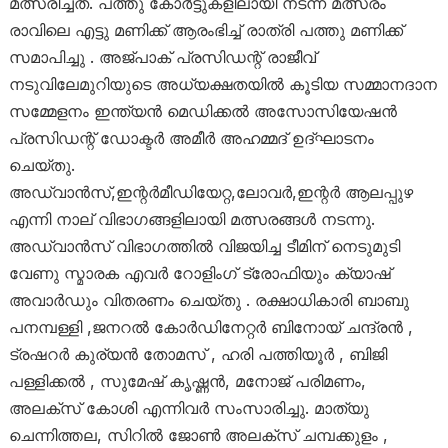
മത്സരിച്ചത്. പത്തു കോർട്ടുകളിലായി നടന്ന മത്സരം
രാവിലെ എട്ടു മണിക്ക്‌ ആരംഭിച്ച് രാത്രി പത്തു മണിക്ക്
സമാപിച്ചു . അജ്പാക്‌ പ്രസിഡന്റ് രാജീവ്
നടുവിലേമുറിയുടെ അധ്യക്ഷതയിൽ കൂടിയ സമ്മാനദാന
സമ്മേളനം ഇന്ത്യൻ മെഡിക്കൽ അസോസിയേഷൻ
പ്രസിഡന്റ് ഡോക്ടർ അമീർ അഹമ്മദ് ഉദ്ഘാടനം
ചെയ്തു.
അഡ്വാൻസ്,ഇന്റർമീഡിയേറ്റ,ലോവർ,ഇന്റർ ആലപ്പുഴ
എന്നി നാല് വിഭാഗങ്ങളിലായി മത്സരങ്ങൾ നടന്നു.
അഡ്വാൻസ് വിഭാഗത്തിൽ വിജയിച്ച ടീമിന് നെടുമുടി
വേണു സ്മാരക എവർ റോളിംഗ് ട്രോഫിയും ക്യാഷ്
അവാർഡും വിതരണം ചെയ്തു . രക്ഷാധികാരി ബാബു
പനമ്പള്ളി ,ജനറൽ കോർഡിനേറ്റർ ബിനോയ് ചന്ദ്രൻ ,
ട്രഷറർ കുര്യൻ തോമസ് , ഹരി പത്തിയൂർ , ബിജി
പള്ളിക്കൽ , സുമേഷ് കൃഷ്ണൻ, മനോജ് പരിമണം,
അലക്സ് കോശി എന്നിവർ സംസാരിച്ചു. മാത്യു
ചെന്നിത്തല, സിറിൽ ജോൺ അലക്സ് ചമ്പക്കുളം ,