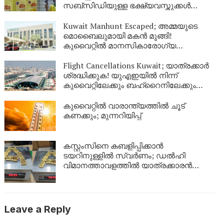
സബ്സിഡിയുള്ള ഭക്ഷ്യവസ്തുക്കൾ
കടത്താനുള്ള ശ്രമം തടഞ്ഞു
Kuwait Manhunt Escaped; അമ്മയുടെ
മൊബൈലുമായി മകൻ മുങ്ങി!
കുവൈറ്റിൽ മാനസികാരോഗ്യ
കേന്ദ്രത്തിൽ നിന്ന് ചാടിപ്പോയ
യുവാവിനായി പോലീസ് തിരച്ചിൽ
Flight Cancellations Kuwait; യാത്രക്കാർ
ശ്രദ്ധിക്കുക! യുഎഇയിൽ നിന്ന്
കുവൈറ്റിലേക്കും ബഹ്‌റൈനിലേക്കും
വിമാനങ്ങൾ റദ്ദാക്കി; പുതിയ വിവരങ്ങൾ
ഇങ്ങനെ
കുവൈറ്റിൽ വാരാന്ത്യത്തിൽ ചൂട്
കണക്കും; മുന്നറിയിപ്പ്
കസ്റ്റംസിനെ കബളിപ്പിക്കാൻ
ടയറിനുള്ളിൽ സ്വർണം; ഡൽഹി
വിമാനത്താവളത്തിൽ യാത്രക്കാരൻ
പിടിയിൽ
Leave a Reply