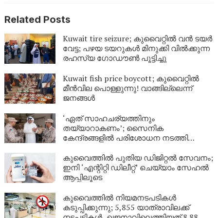
Related Posts
Kuwait tire seizure; കുവൈറ്റിൽ വൻ ടയർ
വേട്ട; പഴയ ടയറുകൾ മിനുക്കി വിൽക്കുന്ന
രഹസ്യ ഗോഡൗൺ പൂട്ടിച്ചു
Kuwait fish price boycott; കുവൈറ്റിൽ
മീൻവില പൊള്ളുന്നു! വാങ്ങില്ലെന്ന്
ജനങ്ങൾ
‘ഏത് സാഹചര്യത്തിനും
തയ്യാറാകണം’; സൈനിക
കേന്ദ്രങ്ങളിൽ പരിശോധന നടത്തി
കുവൈത്ത് പ്രതിരോധമന്ത്രി
കുവൈത്തിൽ പുതിയ ഡിജിറ്റൽ സേവനം;
ഇനി ‘എന്റിറ്റി ഡിലീറ്റ്’ ചെയ്യാം സേഹൽ
ആപ്പിലൂടെ
കുവൈത്തിൽ നിയമനടപടികൾ
കടുപ്പിക്കുന്നു; 5,855 യാത്രാവിലക്ക്
നടപടികൾ, ഖജനാവിലെത്തിയത് 8.88