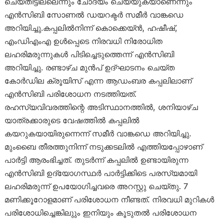
ചെയ്തിട്ടില്ലെന്നും ചോദ്യം ചെയ്യുകയാണെന്നും
എൻസിബി സോണൽ ഡയറക്ടർ സമീർ വാങ്കഡെ
അറിയിച്ചു.കപ്പലിൽനിന്ന് കൊക്കെയ്ൻ, ഹഷീഷ്,
എംഡിഎംഎ ഉൾപ്പെടെ നിരവധി നിരോധിത
ലഹരിമരുന്നുകൾ പിടിച്ചെടുത്തെന്ന് എൻസിബി
അറിയിച്ചു. രണ്ടാഴ്ച മുൻപ് ഉദ്ഘാടനം ചെയ്ത
കോർഡില ക്രൂയിസ് എന്ന ആഡംബര കപ്പലിലാണ്
എൻസിബി പരിശോധന നടത്തിയത്.
രഹസ്യവിവരത്തിന്റെ അടിസ്ഥാനത്തിൽ, ശനിയാഴ്ച
യാത്രക്കാരുടെ വേഷത്തിൽ കപ്പലിൽ
കയറുകയായിരുന്നെന്ന് സമീർ വാങ്കഡെ അറിയിച്ചു.
മുംബൈ തീരത്തുനിന്ന് നടുക്കടലിൽ എത്തിയപ്പോഴാണ്
പാർട്ടി ആരംഭിച്ചത്. തുടർന്ന് കപ്പലിൽ ഉണ്ടായിരുന്ന
എൻസിബി ഉദ്യോഗസ്ഥർ പാർട്ടിക്കിടെ പരസ്യമായി
ലഹരിമരുന്ന് ഉപയോഗിച്ചവരെ അറസ്റ്റു ചെയ്തു. 7
മണിക്കൂറോളമാണ് പരിശോധന നീണ്ടത്. നിരവധി മുറികൾ
പരിശോധിച്ചെങ്കിലുും ഇനിയും കൂടുതൽ പരിശോധന