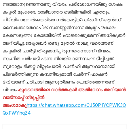
നടത്താനുണ്ടെന്നാണു വിവരം. പരിശോധനയ്ക്കു ശേഷം
കപ്പൽ മുംബൈ രാജ്യാന്തര ടെർമിനലിൽ എത്തും.
പിടിയിലായവർക്കെതിരെ നർകോട്ടിക് ഡ്രഗ്സ് ആൻഡ്
സൈക്കോതെറാപിക് സബ്സ്റ്റൻസസ് ആക്ട് പ്രകാരം
കേസെടുത്തു കോടതിയിൽ ഹാജരാക്കുമെന്ന് അധികൃതർ
അറിയിച്ചു.ഒക്ടോബർ രണ്ടു മുതൽ നാലു വരെയാണ്
കപ്പലിൽ പാർട്ടി തീരുമാനിച്ചിരുന്നതെന്നാണ് വിവരം.
സംഗീത പരിപാടി എന്ന നിലയിലാണ് സംഘടിപ്പിച്ചത്.
നൂറോളം ടിക്കറ്റ് വിറ്റുപോയി. ഡൽഹി ആസ്ഥാനമായി
പ്രവർത്തിക്കുന്ന കമ്പനിയുമായി ചേർന്ന് ഫാഷൻ
ടിവിയാണ് പരിപാടി ആസൂത്രണം ചെയ്തതെന്നാണ്
വിവരം.
കുവൈത്തിലെ വാർത്തകൾ അതിവേഗം അറിയാൻ
വാട്സാപ്പ് ഗ്രൂപ്പിൽ
അംഗമാകൂ
https://chat.whatsapp.com/CJ50P1YCPWK3O
QxFWYhqZ4