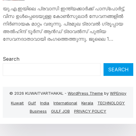
ഓഫിസുകൾ എവിടെ?—കൂടുതൽ
അപ്ഡേറ്റ് അറിയാം
യു.എ.ഇയിലെ പ്രവാസി ഇന്ത്യക്കാർക്ക് പാസ്‌പോർട്ട്,
വിസ ഉൾപ്പെടെയുള്ള കോൺസുലാർ സേവനങ്ങളിൽ
നിർണായക മാറ്റം വരുന്നു. പ്രമുഖ ട്രാവൽ ഗ്രൂപ്പായ
അല്‍ഹിന്ദ് ടൂര്‍സ് ആന്‍ഡ് ട്രാവല്‍സ് പുതിയ
സേവനദാതാവായി രംഗത്തെത്തുന്നു. ജൂലൈ 1…
Search
SEARCH
© 2026 KUWAITVARTHAKAL -
WordPress Theme
by
WPEnjoy
Kuwait
Gulf
India
International
Kerala
TECHNOLOGY
Business
GULF JOB
PRIVACY POLICY