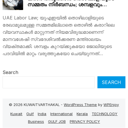
സമ്മതം നിർബന്ധം; ശമ്പളവും
തസ്തികയും കുറച്ചാൽ നിയമനടപടി
UAE Labor Law; യുഎഇയിൽ തൊഴിലാളിയുടെ
രേഖാമൂലമുള്ള സമ്മതമില്ലാതെ തൊഴിൽ കരാറിലെ
വ്യവസ്ഥകൾ മാറ്റുന്നത് നിയമവിരുദ്ധമാണെന്ന്
മാനവശേഷി സ്വദേശിവൽക്കരണ മന്ത്രാലയം
വ്യക്തമാക്കി. ശമ്പളം കുറയ്ക്കുകയോ ജോലിയുടെ
പദവിയിൽ മാറ്റം വരുത്തുകയോ ചെയ്യുന്നത്…
Search
SEARCH
© 2026 KUWAITVARTHAKAL -
WordPress Theme
by
WPEnjoy
Kuwait
Gulf
India
International
Kerala
TECHNOLOGY
Business
GULF JOB
PRIVACY POLICY