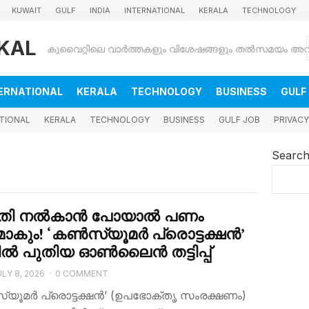
KUWAIT
GULF
INDIA
INTERNATIONAL
KERALA
TECHNOLOGY
KAL
ERNATIONAL
KERALA
TECHNOLOGY
BUSINESS
GULF
TIONAL
KERALA
TECHNOLOGY
BUSINESS
GULF JOB
PRIVACY
Searc
തി നൽകാൻ പോയാൽ പണം
മാകും! ‘കൺസ്യൂമർ പ്രൊട്ടക്ഷൻ’
ിൽ പുതിയ ഓൺലൈൻ തട്ടിപ്പ്
ULY 8, 2026
·
0 COMMENT
യൂമർ പ്രൊട്ടക്ഷൻ’ (ഉപഭോക്തൃ സംരക്ഷണം)