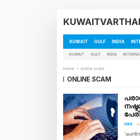
KUWAITVARTHA
KUWAIT
GULF
INDIA
INT
KUWAIT
GULF
INDIA
INTERNA
Home
online scam
ONLINE SCAM
പരാ
നഷ്ട
പേര
UAE
J
‘കൺസ്