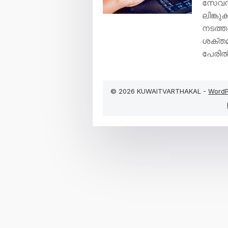
സേവനങ
ലിങ്കു
നടത്ത
ശക്തമ
പേരി
© 2026 KUWAITVARTHAKAL -
WordP