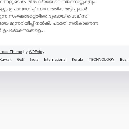
്ങളുടെ പേരിൽ വ്യാജ വെബ്‌സൈറ്റുകളും
കളും ഉപയോഗിച്ച് സാമ്പത്തിക തട്ടിപ്പുകൾ
ുന്ന സംഘങ്ങളെതിരെ ദുബായ് പൊലീസ്
ായ മുന്നറിയിപ്പ് നൽകി. പരാതി നൽകാനെന്ന
ൽ ഉപഭോക്താക്കളെ…
ress Theme
by
WPEnjoy
Kuwait
Gulf
India
International
Kerala
TECHNOLOGY
Busi