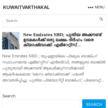
KUWAITVARTHAKAL
MENU
EMIRATES NBD MEGA CASHBACK OFFER
New Emirates NBD; പുതിയ അക്കൗണ്ട്
ഉടമകൾക്ക് ഒരു ലക്ഷം ദിർഹം വരെ
ക്യാഷ്ബാക്ക്: എമിറേറ്റ്‌സ്
എൻബിഡിയിൽ ‘മെഗാ ഓഫർ’
New Emirates NBD ; യുഎഇയിലെ പ്രമുഖ ബാങ്കിംഗ്
സ്ഥാപനമായ എമിറേറ്റ്‌സ് എൻബിഡി, തങ്ങളുടെ ബാങ്കിൽ
പുതുതായി അക്കൗണ്ട് ആരംഭിക്കുന്നവർക്കായി
ആകർഷകമായ ‘മെഗാ ക്യാഷ്ബാക്ക്’ പദ്ധതി
അവതരിപ്പിച്ചു. പുതിയ പ്രയോറിറ്റി ബാങ്കിംഗ്, പ്രൈവറ്റ്…
Search
SEARCH