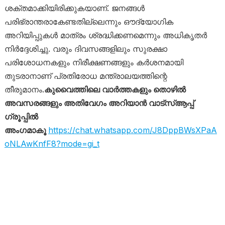
ശക്തമാക്കിയിരിക്കുകയാണ്. ജനങ്ങൾ
പരിഭ്രാന്തരാകേണ്ടതില്ലെന്നും ഔദ്യോഗിക
അറിയിപ്പുകൾ മാത്രം ശ്രദ്ധിക്കണമെന്നും അധികൃതർ
നിർദ്ദേശിച്ചു. വരും ദിവസങ്ങളിലും സുരക്ഷാ
പരിശോധനകളും നിരീക്ഷണങ്ങളും കർശനമായി
തുടരാനാണ് പ്രതിരോധ മന്ത്രാലയത്തിന്റെ
തീരുമാനം.
കുവൈത്തിലെ വാർത്തകളും തൊഴിൽ
അവസരങ്ങളും അതിവേഗം അറിയാൻ വാട്സ്ആപ്പ്
ഗ്രൂപ്പിൽ
അംഗമാകൂ
https://chat.whatsapp.com/J8DppBWsXPaA
oNLAwKnfF8?mode=gi_t