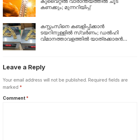
ഇങ്ങനെ
കുവൈറ്റിൽ വാരാന്ത്യത്തിൽ ചൂട്
കണക്കും; മുന്നറിയിപ്പ്
കസ്റ്റംസിനെ കബളിപ്പിക്കാൻ
ടയറിനുള്ളിൽ സ്വർണം; ഡൽഹി
വിമാനത്താവളത്തിൽ യാത്രക്കാരൻ
പിടിയിൽ
Leave a Reply
Your email address will not be published.
Required fields are
marked
*
Comment
*