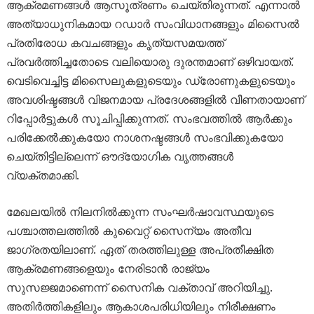
ആക്രമണങ്ങൾ ആസൂത്രണം ചെയ്തിരുന്നത്. എന്നാൽ
അത്യാധുനികമായ റഡാർ സംവിധാനങ്ങളും മിസൈൽ
പ്രതിരോധ കവചങ്ങളും കൃത്യസമയത്ത്
പ്രവർത്തിച്ചതോടെ വലിയൊരു ദുരന്തമാണ് ഒഴിവായത്.
വെടിവെച്ചിട്ട മിസൈലുകളുടെയും ഡ്രോണുകളുടെയും
അവശിഷ്ടങ്ങൾ വിജനമായ പ്രദേശങ്ങളിൽ വീണതായാണ്
റിപ്പോർട്ടുകൾ സൂചിപ്പിക്കുന്നത്. സംഭവത്തിൽ ആർക്കും
പരിക്കേൽക്കുകയോ നാശനഷ്ടങ്ങൾ സംഭവിക്കുകയോ
ചെയ്തിട്ടില്ലെന്ന് ഔദ്യോഗിക വൃത്തങ്ങൾ
വ്യക്തമാക്കി.
മേഖലയിൽ നിലനിൽക്കുന്ന സംഘർഷാവസ്ഥയുടെ
പശ്ചാത്തലത്തിൽ കുവൈറ്റ് സൈന്യം അതീവ
ജാഗ്രതയിലാണ്. ഏത് തരത്തിലുള്ള അപ്രതീക്ഷിത
ആക്രമണങ്ങളെയും നേരിടാൻ രാജ്യം
സുസജ്ജമാണെന്ന് സൈനിക വക്താവ് അറിയിച്ചു.
അതിർത്തികളിലും ആകാശപരിധിയിലും നിരീക്ഷണം