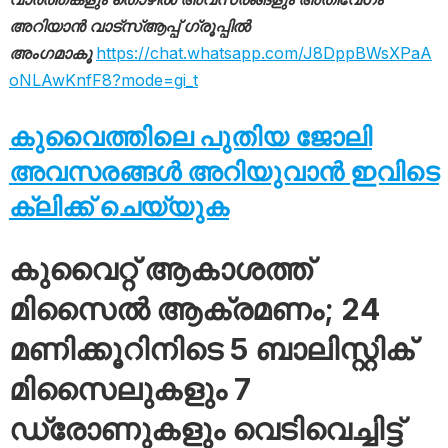
അറിയാൻ വാട്സ്ആപ്പ് ഗ്രൂപ്പിൽ
അംഗമാകൂ
https://chat.whatsapp.com/J8DppBWsXPaA
oNLAwKnfF8?mode=gi_t
കുവൈത്തിലെ പുതിയ ജോലി
അവസരങ്ങൾ അറിയുവാൻ ഇവിടെ
ക്ലിക്ക് ചെയ്യുക
കുവൈറ്റ് ആകാശത്ത്
മിസൈൽ ആക്രമണം; 24
മണിക്കൂറിനിടെ 5 ബാലിസ്റ്റിക്
മിസൈലുകളും 7
ഡ്രോണുകളും വെടിവെച്ചിട്ട്