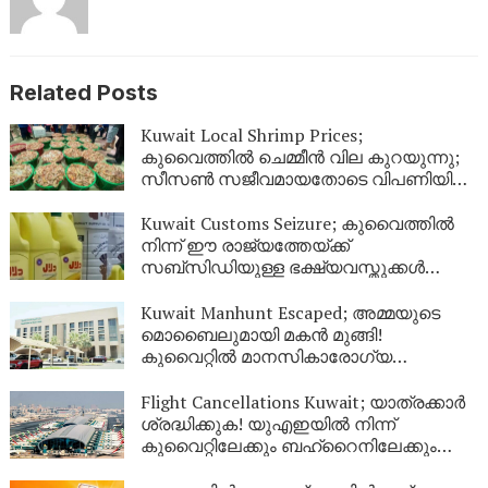
Related Posts
Kuwait Local Shrimp Prices;
കുവൈത്തിൽ ചെമ്മീൻ വില കുറയുന്നു;
സീസൺ സജീവമായതോടെ വിപണിയിൽ
വൻ തിരക്ക്
Kuwait Customs Seizure; കുവൈത്തിൽ
നിന്ന് ഈ രാജ്യത്തേയ്ക്ക്
സബ്സിഡിയുള്ള ഭക്ഷ്യവസ്തുക്കൾ
കടത്താനുള്ള ശ്രമം തടഞ്ഞു
Kuwait Manhunt Escaped; അമ്മയുടെ
മൊബൈലുമായി മകൻ മുങ്ങി!
കുവൈറ്റിൽ മാനസികാരോഗ്യ
കേന്ദ്രത്തിൽ നിന്ന് ചാടിപ്പോയ
യുവാവിനായി പോലീസ് തിരച്ചിൽ
Flight Cancellations Kuwait; യാത്രക്കാർ
ശ്രദ്ധിക്കുക! യുഎഇയിൽ നിന്ന്
കുവൈറ്റിലേക്കും ബഹ്‌റൈനിലേക്കും
വിമാനങ്ങൾ റദ്ദാക്കി; പുതിയ വിവരങ്ങൾ