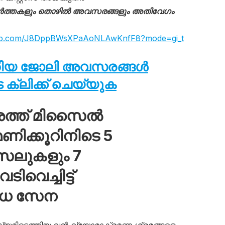
ർത്തകളും തൊഴിൽ അവസരങ്ങളും അതിവേഗം
sapp.com/J8DppBWsXPaAoNLAwKnfF8?mode=gi_t
തിയ ജോലി അവസരങ്ങൾ
ക്ലിക്ക് ചെയ്യുക
ശത്ത് മിസൈൽ
ിക്കൂറിനിടെ 5
സൈലുകളും 7
വെച്ചിട്ട്
ോധ സേന
ഷ്യമിട്ടെത്തിയ വൻ വ്യോമാക്രമണ ശ്രമങ്ങളെ