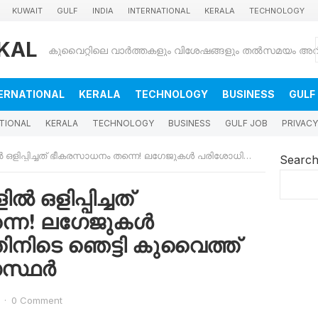
KUWAIT
GULF
INDIA
INTERNATIONAL
KERALA
TECHNOLOGY
KAL
ERNATIONAL
KERALA
TECHNOLOGY
BUSINESS
GULF
TIONAL
KERALA
TECHNOLOGY
BUSINESS
GULF JOB
PRIVACY
ത് ഭീകരസാധനം തന്നെ! ലഗേജുകൾ പരിശോധിക്കുന്നതിനിടെ ഞെട്ടി കുവൈത്ത് കസ്റ്റംസ് ഉദ്യോഗസ്ഥർ
Searc
ിൽ ഒളിപ്പിച്ചത്
്നെ! ലഗേജുകൾ
ിനിടെ ഞെട്ടി കുവൈത്ത്
ഗസ്ഥർ
·
0 Comment