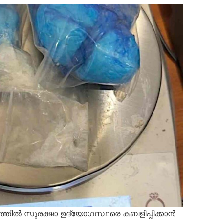
ളത്തിൽ സുരക്ഷാ ഉദ്യോഗസ്ഥരെ കബളിപ്പിക്കാൻ