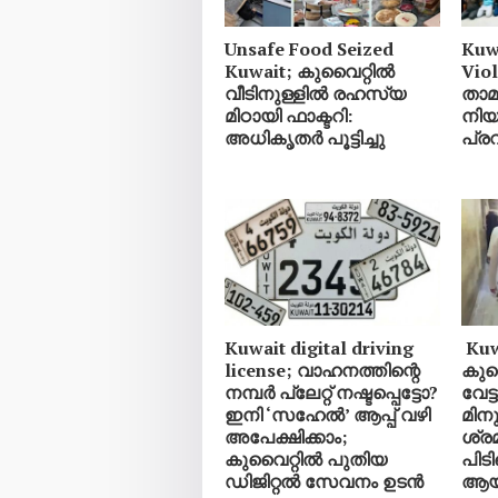
Unsafe Food Seized
Kuw
Kuwait; കുവൈറ്റിൽ
Vio
വീടിനുള്ളിൽ രഹസ്യ
താ
മിഠായി ഫാക്ടറി:
നിയ
അധികൃതർ പൂട്ടിച്ചു
പ്ര
Kuwait digital driving
Kuwa
license; വാഹനത്തിന്റെ
കുവ
നമ്പര്‍ പ്ലേറ്റ് നഷ്ടപ്പെട്ടോ?
വേട
ഇനി ‘സഹേൽ’ ആപ്പ് വഴി
മിനു
അപേക്ഷിക്കാം;
ശ്ര
കുവൈറ്റിൽ പുതിയ
പിടി
ഡിജിറ്റൽ സേവനം ഉടൻ
ആയി