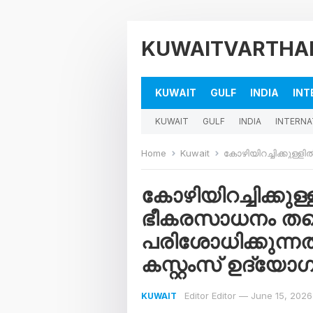
KUWAITVARTHA
KUWAIT
GULF
INDIA
INT
KUWAIT
GULF
INDIA
INTERNA
Home
Kuwait
കോഴിയിറച്ചിക്കുള്ളിൽ ഒളിപ്പിച്ച
കോഴിയിറച്ചിക്കുള്ള
ഭീകരസാധനം തന
പരിശോധിക്കുന്നത
കസ്റ്റംസ് ഉദ്യോ
Editor Editor
—
June 15, 2026
KUWAIT