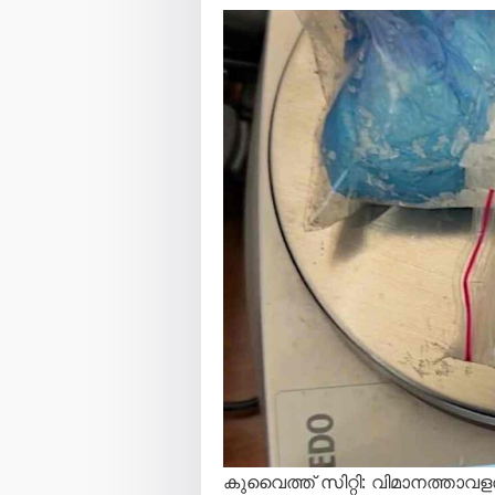
കുവൈത്ത് സിറ്റി: വിമാനത്താവ