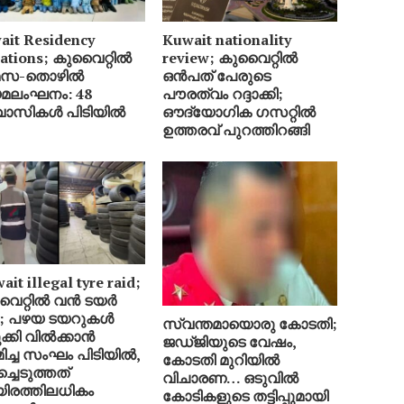
ait Residency
Kuwait nationality
lations; കുവൈറ്റിൽ
review; കുവൈറ്റിൽ
മസ-തൊഴിൽ
ഒൻപത് പേരുടെ
മലംഘനം: 48
പൗരത്വം റദ്ദാക്കി;
വാസികൾ പിടിയിൽ
ഔദ്യോഗിക ഗസറ്റിൽ
ഉത്തരവ് പുറത്തിറങ്ങി
it illegal tyre raid;
ൈറ്റിൽ വൻ ടയർ
്ട; പഴയ ടയറുകൾ
സ്വന്തമായൊരു കോടതി;
ക്കി വിൽക്കാൻ
ജഡ്ജിയുടെ വേഷം,
മിച്ച സംഘം പിടിയിൽ,
കോടതി മുറിയിൽ
ച്ചെടുത്തത്
വിചാരണ… ഒടുവിൽ
രത്തിലധികം
കോടികളുടെ തട്ടിപ്പുമായി