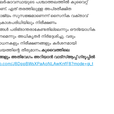
ർഷാവസ്ഥയുടെ പശ്ചാത്തലത്തിൽ കുവൈറ്റ്
. ഏത് തരത്തിലുള്ള അപ്രതീക്ഷിത
ാജ്യം സുസജ്ജമാണെന്ന് സൈനിക വക്താവ്
ആകാശപരിധിയിലും നിരീക്ഷണം
ങ്ങൾ പരിഭ്രാന്തരാകേണ്ടതില്ലെന്നും ഔദ്യോഗിക
ണമെന്നും അധികൃതർ നിർദ്ദേശിച്ചു. വരും
ോധനകളും നിരീക്ഷണങ്ങളും കർശനമായി
യത്തിന്റെ തീരുമാനം.
കുവൈത്തിലെ
ും അതിവേഗം അറിയാൻ വാട്സ്ആപ്പ് ഗ്രൂപ്പിൽ
sapp.com/J8DppBWsXPaAoNLAwKnfF8?mode=gi_t