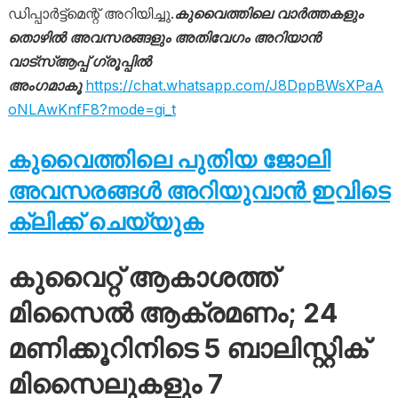
ഡിപ്പാർട്ട്മെന്റ് അറിയിച്ചു.
കുവൈത്തിലെ വാർത്തകളും
തൊഴിൽ അവസരങ്ങളും അതിവേഗം അറിയാൻ
വാട്സ്ആപ്പ് ഗ്രൂപ്പിൽ
അംഗമാകൂ
https://chat.whatsapp.com/J8DppBWsXPaA
oNLAwKnfF8?mode=gi_t
കുവൈത്തിലെ പുതിയ ജോലി
അവസരങ്ങൾ അറിയുവാൻ ഇവിടെ
ക്ലിക്ക് ചെയ്യുക
കുവൈറ്റ് ആകാശത്ത്
മിസൈൽ ആക്രമണം; 24
മണിക്കൂറിനിടെ 5 ബാലിസ്റ്റിക്
മിസൈലുകളും 7