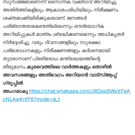
സുസജ്ജമാണെന്ന് സൈനിക വക്താവ് അറിയിച്ചു.
അതിർത്തികളിലും ആകാശപരിധിയിലും നിരീക്ഷണം
ശക്തമാക്കിയിരിക്കുകയാണ്. ജനങ്ങൾ
പരിഭ്രാന്തരാകേണ്ടതില്ലെന്നും ഔദ്യോഗിക
അറിയിപ്പുകൾ മാത്രം ശ്രദ്ധിക്കണമെന്നും അധികൃതർ
നിർദ്ദേശിച്ചു. വരും ദിവസങ്ങളിലും സുരക്ഷാ
പരിശോധനകളും നിരീക്ഷണങ്ങളും കർശനമായി
തുടരാനാണ് പ്രതിരോധ മന്ത്രാലയത്തിന്റെ
തീരുമാനം.
കുവൈത്തിലെ വാർത്തകളും തൊഴിൽ
അവസരങ്ങളും അതിവേഗം അറിയാൻ വാട്സ്ആപ്പ്
ഗ്രൂപ്പിൽ
അംഗമാകൂ
https://chat.whatsapp.com/J8DppBWsXPaA
oNLAwKnfF8?mode=gi_t