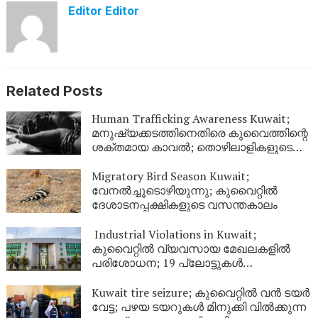
Editor Editor
Related Posts
Human Trafficking Awareness Kuwait;
മനുഷ്യക്കടത്തിനെതിരെ കുവൈത്തിന്റെ
ശക്തമായ കാവൽ; തൊഴിലാളികളുടെ
അവകാശ സംരക്ഷണത്തിന് ഊന്നൽ
Migratory Bird Season Kuwait;
വേനൽച്ചൂടൊഴിയുന്നു; കുവൈറ്റിൽ
ദേശാടനപ്പക്ഷികളുടെ വസന്തകാലം
Industrial Violations in Kuwait;
കുവൈറ്റിൽ വ്യവസായ മേഖലകളിൽ
പരിശോധന; 19 പ്ലോട്ടുകൾ
അടച്ചുപൂട്ടാൻ ഉത്തരവിട്ടു
Kuwait tire seizure; കുവൈറ്റിൽ വൻ ടയർ
വേട്ട; പഴയ ടയറുകൾ മിനുക്കി വിൽക്കുന്ന