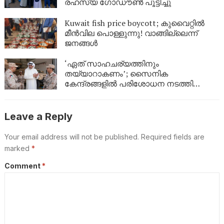
രഹസ്യ ഗോഡൗൺ പൂട്ടിച്ചു
Kuwait fish price boycott; കുവൈറ്റിൽ
മീൻവില പൊള്ളുന്നു! വാങ്ങില്ലെന്ന്
ജനങ്ങൾ
‘ഏത് സാഹചര്യത്തിനും
തയ്യാറാകണം’; സൈനിക
കേന്ദ്രങ്ങളിൽ പരിശോധന നടത്തി
കുവൈത്ത് പ്രതിരോധമന്ത്രി
Leave a Reply
Your email address will not be published.
Required fields are
marked
*
Comment
*