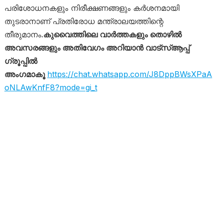
പരിശോധനകളും നിരീക്ഷണങ്ങളും കർശനമായി
തുടരാനാണ് പ്രതിരോധ മന്ത്രാലയത്തിന്റെ
തീരുമാനം.
കുവൈത്തിലെ വാർത്തകളും തൊഴിൽ
അവസരങ്ങളും അതിവേഗം അറിയാൻ വാട്സ്ആപ്പ്
ഗ്രൂപ്പിൽ
അംഗമാകൂ
https://chat.whatsapp.com/J8DppBWsXPaA
oNLAwKnfF8?mode=gi_t