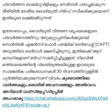
പ്രവർത്തന വെല്ലുവിളികളും നേരിടാൻ പ്രാപ്തമാകുന്ന
രീതിയിൽ ദേശീയ വൈദ്യുതി ഗ്രിഡ് നവീകരിക്കുകയാണ്
ഇതിലൂടെ ലക്ഷ്യമിടുന്നത്.
ഇതോടൊപ്പം, വൈദ്യുതി വിതരണ ശൃംഖലകളുടെ
പ്രവർത്തനത്തിനും അറ്റകുറ്റപ്പണികൾക്കുമായി
സെൻട്രൽ ഏജൻസി ഫോർ പബ്ലിക് ടെൻഡേഴ്സ് (CAPT)
അടുത്തിടെ ടെൻഡർ ക്ഷണിച്ചിരുന്നു. ഇതിലേക്ക് ആറ്
കമ്പനികളാണ് ബിഡ് സമർപ്പിച്ചിട്ടുള്ളത്. നിലവിൽ
മന്ത്രാലയത്തിന്റെ വിലയിരുത്തലിലുള്ള ഇവയുടെ
സാങ്കേതിക പരിശോധനകൾ 30 ദിവസത്തിനുള്ളിൽ
പൂർത്തിയാക്കുമെന്നാണ് വിവരം.
കുവൈത്തിലെ
വാർത്തകളും തൊഴിൽ അവസരങ്ങളും അതിവേഗം
അറിയാൻ വാട്സ്ആപ്പ് ഗ്രൂപ്പിൽ
അംഗമാകൂ
https://chat.whatsapp.com/J8DppBWsXPaA
oNLAwKnfF8?mode=gi_t