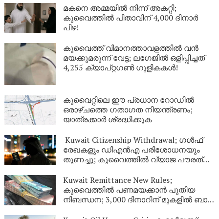
മകനെ അമ്മയിൽ നിന്ന് അകറ്റി;
കുവൈത്തിൽ പിതാവിന് 4,000 ദിനാർ
പിഴ!
കുവൈത്ത് വിമാനത്താവളത്തിൽ വൻ
മയക്കുമരുന്ന് വേട്ട; ലഗേജിൽ ഒളിപ്പിച്ചത്
4,255 ക്യാപ്റ്റഗൺ ഗുളികകൾ!
കുവൈറ്റിലെ ഈ പ്രധാന റോഡിൽ
ഒരാഴ്ചത്തെ ഗതാഗത നിയന്ത്രണം;
യാത്രക്കാർ ശ്രദ്ധിക്കുക
Kuwait Citizenship Withdrawal; ഗൾഫ്
രേഖകളും ഡിഎൻഎ പരിശോധനയും
തുണച്ചു; കുവൈത്തിൽ വ്യാജ പൗരത്വം
നേടിയ 344 പേർ പുറത്ത്
Kuwait Remittance New Rules;
കുവൈത്തിൽ പണമയക്കാൻ പുതിയ
നിബന്ധന; 3,000 ദിനാറിന് മുകളിൽ ബാങ്ക്
സ്റ്റേറ്റ്‌മെന്റ് നിർബന്ധം