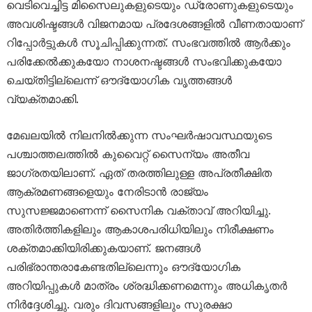
വെടിവെച്ചിട്ട മിസൈലുകളുടെയും ഡ്രോണുകളുടെയും
അവശിഷ്ടങ്ങൾ വിജനമായ പ്രദേശങ്ങളിൽ വീണതായാണ്
റിപ്പോർട്ടുകൾ സൂചിപ്പിക്കുന്നത്. സംഭവത്തിൽ ആർക്കും
പരിക്കേൽക്കുകയോ നാശനഷ്ടങ്ങൾ സംഭവിക്കുകയോ
ചെയ്തിട്ടില്ലെന്ന് ഔദ്യോഗിക വൃത്തങ്ങൾ
വ്യക്തമാക്കി.
മേഖലയിൽ നിലനിൽക്കുന്ന സംഘർഷാവസ്ഥയുടെ
പശ്ചാത്തലത്തിൽ കുവൈറ്റ് സൈന്യം അതീവ
ജാഗ്രതയിലാണ്. ഏത് തരത്തിലുള്ള അപ്രതീക്ഷിത
ആക്രമണങ്ങളെയും നേരിടാൻ രാജ്യം
സുസജ്ജമാണെന്ന് സൈനിക വക്താവ് അറിയിച്ചു.
അതിർത്തികളിലും ആകാശപരിധിയിലും നിരീക്ഷണം
ശക്തമാക്കിയിരിക്കുകയാണ്. ജനങ്ങൾ
പരിഭ്രാന്തരാകേണ്ടതില്ലെന്നും ഔദ്യോഗിക
അറിയിപ്പുകൾ മാത്രം ശ്രദ്ധിക്കണമെന്നും അധികൃതർ
നിർദ്ദേശിച്ചു. വരും ദിവസങ്ങളിലും സുരക്ഷാ