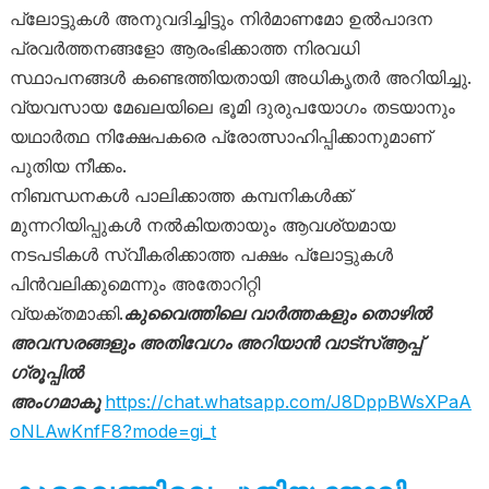
പ്ലോട്ടുകൾ അനുവദിച്ചിട്ടും നിർമാണമോ ഉൽപാദന
പ്രവർത്തനങ്ങളോ ആരംഭിക്കാത്ത നിരവധി
സ്ഥാപനങ്ങൾ കണ്ടെത്തിയതായി അധികൃതർ അറിയിച്ചു.
വ്യവസായ മേഖലയിലെ ഭൂമി ദുരുപയോഗം തടയാനും
യഥാർത്ഥ നിക്ഷേപകരെ പ്രോത്സാഹിപ്പിക്കാനുമാണ്
പുതിയ നീക്കം.
നിബന്ധനകൾ പാലിക്കാത്ത കമ്പനികൾക്ക്
മുന്നറിയിപ്പുകൾ നൽകിയതായും ആവശ്യമായ
നടപടികൾ സ്വീകരിക്കാത്ത പക്ഷം പ്ലോട്ടുകൾ
പിൻവലിക്കുമെന്നും അതോറിറ്റി
വ്യക്തമാക്കി.
കുവൈത്തിലെ വാർത്തകളും തൊഴിൽ
അവസരങ്ങളും അതിവേഗം അറിയാൻ വാട്സ്ആപ്പ്
ഗ്രൂപ്പിൽ
അംഗമാകൂ
https://chat.whatsapp.com/J8DppBWsXPaA
oNLAwKnfF8?mode=gi_t