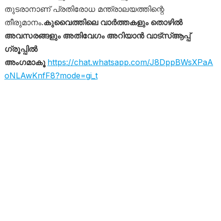
തുടരാനാണ് പ്രതിരോധ മന്ത്രാലയത്തിന്റെ
തീരുമാനം.
കുവൈത്തിലെ വാർത്തകളും തൊഴിൽ
അവസരങ്ങളും അതിവേഗം അറിയാൻ വാട്സ്ആപ്പ്
ഗ്രൂപ്പിൽ
അംഗമാകൂ
https://chat.whatsapp.com/J8DppBWsXPaA
oNLAwKnfF8?mode=gi_t