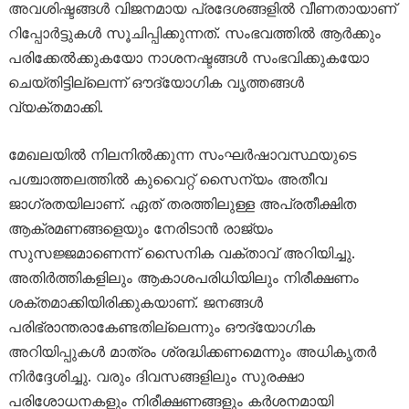
അവശിഷ്ടങ്ങൾ വിജനമായ പ്രദേശങ്ങളിൽ വീണതായാണ്
റിപ്പോർട്ടുകൾ സൂചിപ്പിക്കുന്നത്. സംഭവത്തിൽ ആർക്കും
പരിക്കേൽക്കുകയോ നാശനഷ്ടങ്ങൾ സംഭവിക്കുകയോ
ചെയ്തിട്ടില്ലെന്ന് ഔദ്യോഗിക വൃത്തങ്ങൾ
വ്യക്തമാക്കി.
മേഖലയിൽ നിലനിൽക്കുന്ന സംഘർഷാവസ്ഥയുടെ
പശ്ചാത്തലത്തിൽ കുവൈറ്റ് സൈന്യം അതീവ
ജാഗ്രതയിലാണ്. ഏത് തരത്തിലുള്ള അപ്രതീക്ഷിത
ആക്രമണങ്ങളെയും നേരിടാൻ രാജ്യം
സുസജ്ജമാണെന്ന് സൈനിക വക്താവ് അറിയിച്ചു.
അതിർത്തികളിലും ആകാശപരിധിയിലും നിരീക്ഷണം
ശക്തമാക്കിയിരിക്കുകയാണ്. ജനങ്ങൾ
പരിഭ്രാന്തരാകേണ്ടതില്ലെന്നും ഔദ്യോഗിക
അറിയിപ്പുകൾ മാത്രം ശ്രദ്ധിക്കണമെന്നും അധികൃതർ
നിർദ്ദേശിച്ചു. വരും ദിവസങ്ങളിലും സുരക്ഷാ
പരിശോധനകളും നിരീക്ഷണങ്ങളും കർശനമായി