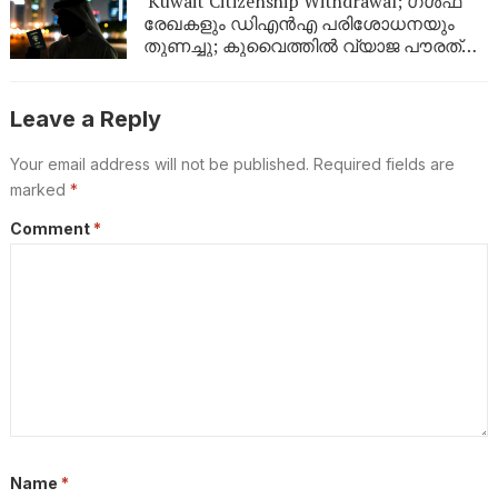
Kuwait Citizenship Withdrawal; ഗൾഫ്
രേഖകളും ഡിഎൻഎ പരിശോധനയും
തുണച്ചു; കുവൈത്തിൽ വ്യാജ പൗരത്വം
നേടിയ 344 പേർ പുറത്ത്
Leave a Reply
Your email address will not be published.
Required fields are
marked
*
Comment
*
Name
*