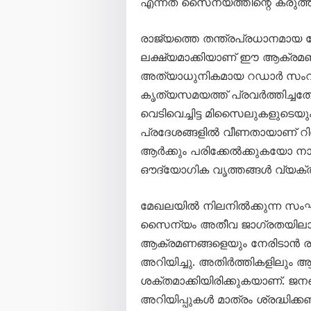
എന്നത് സൈന്യത്തിന്റെ കരുത്ത് 
രാജ്യത്തെ തന്ത്രപ്രധാനമായ
ലക്ഷ്യമാക്കിയാണ് ഈ ആക്രമ
അത്യാധുനികമായ റഡാർ സംവി
കൃത്യസമയത്ത് പ്രവർത്തിച്ചത
വെടിവെച്ചിട്ട മിസൈലുകളുടെ
പ്രദേശങ്ങളിൽ വീണതായാണ് റിപ്പ
ആർക്കും പരിക്കേൽക്കുകയോ നാശ
ഔദ്യോഗിക വൃത്തങ്ങൾ വ്യക്തമ
മേഖലയിൽ നിലനിൽക്കുന്ന സംഘ
സൈന്യം അതീവ ജാഗ്രതയിലാണ്
ആക്രമണങ്ങളെയും നേരിടാൻ ര
അറിയിച്ചു. അതിർത്തികളിലും 
ശക്തമാക്കിയിരിക്കുകയാണ്. ജന
അറിയിപ്പുകൾ മാത്രം ശ്രദ്ധിക്ക