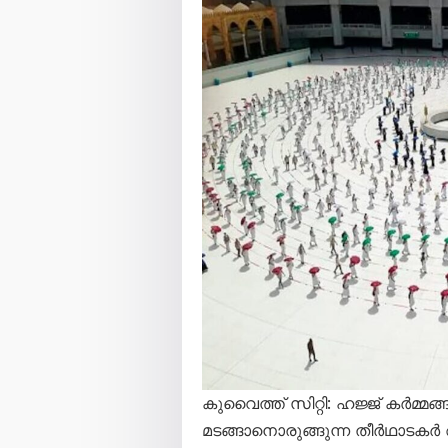
കുവൈത്ത് സിറ്റി: ഹജ്ജ് കർമ്മങ
മടങ്ങാനൊരുങ്ങുന്ന തീർഥാ