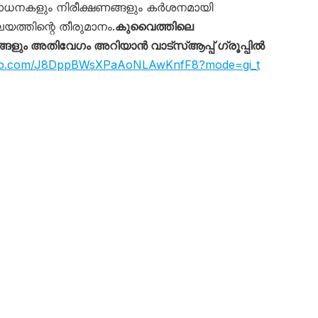
ോധനകളും നിരീക്ഷണങ്ങളും കർശനമായി
യത്തിന്റെ തീരുമാനം.
കുവൈത്തിലെ
ും അതിവേഗം അറിയാൻ വാട്സ്ആപ്പ് ഗ്രൂപ്പിൽ
sapp.com/J8DppBWsXPaAoNLAwKnfF8?mode=gi_t