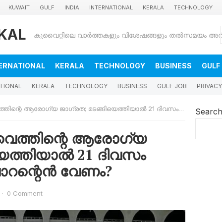
KUWAIT
GULF
INDIA
INTERNATIONAL
KERALA
TECHNOLOGY
KAL
ERNATIONAL
KERALA
TECHNOLOGY
BUSINESS
GULF
TIONAL
KERALA
TECHNOLOGY
BUSINESS
GULF JOB
PRIVACY
െ ആരോഗ്യ ജാഗ്രത; മടങ്ങിയെത്തിയാൽ 21 ദിവസം നിർണായകം! ക്വാറന്റെൻ വേണം?
Searc
വൈത്തിന്റെ ആരോഗ്യ
യെത്തിയാൽ 21 ദിവസം
ാറന്റെൻ വേണം?
·
0 Comment