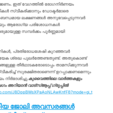
ക്കണം. ഇത് വേഗത്തിൽ രോഗനിർണയം
കൾ സ്വീകരിക്കാനും ഡോക്ടർമാരെ
ന്ധമായ ലക്ഷണങ്ങൾ അനുഭവപ്പെടുന്നവർ
്കുകയും ആരോഗ്യ പരിശോധനകൾ
വരുമായുള്ള സമ്പർക്കം പൂർണ്ണമായി
ികൾ, പ്രതിരോധശേഷി കുറഞ്ഞവർ
േക ശ്രദ്ധ പുലർത്തേണ്ടതുണ്ട്. അതുകൊണ്ട്
ങ്ങളുള്ള തീർഥാടകരോടൊപ്പം താമസിക്കുന്നവർ
ിച്ച് സുരക്ഷിതരാണെന്ന് ഉറപ്പാക്കണമെന്നും
 നിർദേശിച്ചു.
കുവൈത്തിലെ വാർത്തകളും
അറിയാൻ വാട്സ്ആപ്പ് ഗ്രൂപ്പിൽ
sapp.com/J8DppBWsXPaAoNLAwKnfF8?mode=gi_t
തിയ ജോലി അവസരങ്ങൾ