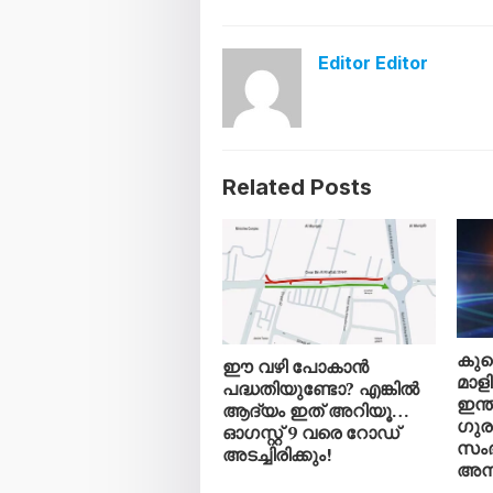
Editor Editor
Related Posts
കുവ
ഈ വഴി പോകാൻ
മാളി
പദ്ധതിയുണ്ടോ? എങ്കിൽ
ഇന്
ആദ്യം ഇത് അറിയൂ…
ഗുരു
ഓഗസ്റ്റ് 9 വരെ റോഡ്
സംഭ
അടച്ചിരിക്കും!
അന