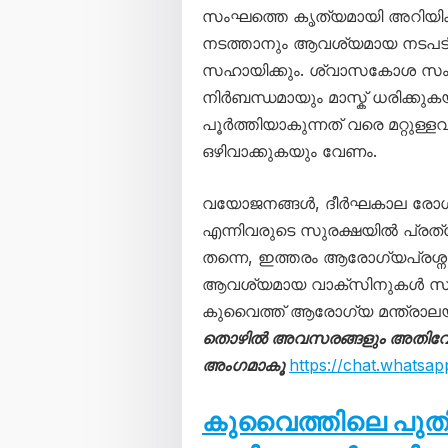
സംഘത്തെ കൃത്യമായി അറിയി
നടത്താനും ആവശ്യമായ നടപടി
സഹായിക്കും. ശ്വാസകോശ സംബ
നിർബന്ധമായും മാസ്ക് ധരിക
പൂർത്തിയാകുന്നത് വരെ മറ്റുള്ള
ഒഴിവാക്കുകയും വേണം.
വയോജനങ്ങൾ, ദീർഘകാല രോഗ
എന്നിവരുടെ സുരക്ഷയിൽ പ്രത്യ
തന്നെ, ഇത്തരം ആരോഗ്യപ്രശ്ന
ആവശ്യമായ വാക്സിനുകൾ സ്വീകര
കുവൈത്ത് ആരോഗ്യ മന്ത്രാലയം
തൊഴിൽ അവസരങ്ങളും അതിവേഗം 
അംഗമാകൂ
https://chat.what
കുവൈത്തിലെ പു