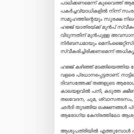
പാലിക്കണമെന്ന് കുവൈത്ത് ആരോ
പകർച്ചവ്യാധികളിൽ നിന്ന് സംര
സമൂഹത്തിന്റെയും സുരക്ഷ നില
ഹജ്ജ് യാത്രയ്ക്ക് മുൻപ് സ്വീ
വിടുന്നതിന് മുൻപുള്ള അവസാന
നിർബന്ധമായും മെനിംജൈറ്റിസി
സ്വീകരിച്ചിരിക്കണമെന്ന് അധികൃത
ഹജ്ജ് കഴിഞ്ഞ് മടങ്ങിയെത്തി
വളരെ പ്രധാനപ്പെട്ടതാണ്. നാട്
ദിവസത്തേക്ക് തങ്ങളുടെ ആരോഗ്
കാലയളവിൽ പനി, കടുത്ത ക്ഷീണം,
തലവേദന, ചുമ, ശ്വാസതടസം, ച
ഛർദി തുടങ്ങിയ ലക്ഷണങ്ങൾ പ്ര
ആരോഗ്യ കേന്ദ്രത്തിലോ ആശു
ആശുപത്രിയിൽ എത്തുമ്പോൾ ഹ