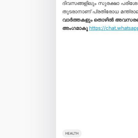
ദിവസങ്ങളിലും സുരക്ഷാ പരിശ
തുടരാനാണ് പ്രതിരോധ മന്ത്രാല
വാർത്തകളും തൊഴിൽ അവസരങ്ങള
അംഗമാകൂ
https://chat.what
HEALTH