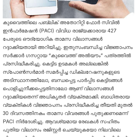
കുവൈത്തിലെ പബ്ലിക് അതോറിറ്റി ഫോർ സിവിൽ
ഇൻഫർമേഷൻ (PACI) വിവിധ രാജ്യക്കാരായ 427
പേരുടെ ഔദ്യോഗിക താമസ വിലാസങ്ങൾ
റദ്ദാക്കിയതായി അറിയിച്ചു. ഇതുസംബന്ധിച്ച വിജ്ഞാപനം
സർക്കാർ ഗസറ്റായ “കുവൈത്ത് അൽയൗം” പത്രത്തിൽ
പ്രസിദ്ധീകരിച്ചു. കെട്ടിട ഉടമകൾ അല്ലെങ്കിൽ
സ്പോൺസർമാർ സമർപ്പിച്ച ഡിക്ലറേഷനുകളുടെ
അടിസ്ഥാനത്തിലോ, ബന്ധപ്പെട്ട പാർപ്പിട കെട്ടിടങ്ങൾ
പൊളിച്ചുനീക്കപ്പെട്ടതിനാലോ ആണ് വിലാസങ്ങൾ
റദ്ദാക്കിയതെന്ന് അധികൃതർ വ്യക്തമാക്കി. ബാധിതരായ
വ്യക്തികൾ വിജ്ഞാപനം പ്രസിദ്ധീകരിച്ച തീയതി മുതൽ
30 ദിവസത്തിനകം താമസ വിവരങ്ങൾ പുതുക്കണമെന്ന്
PACI നിർദേശിച്ചു. ആവശ്യമായ രേഖകൾ സഹിതം
പുതിയ വിലാസം രജിസ്റ്റർ ചെയ്യുകയോ നിലവിലെ