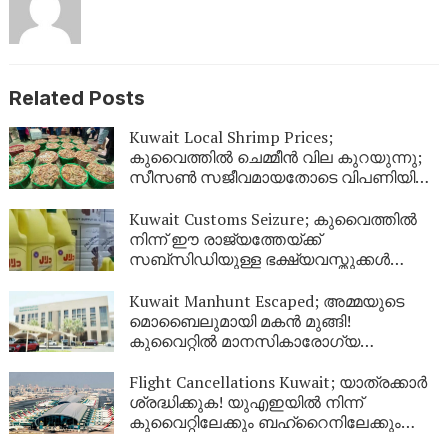
Related Posts
Kuwait Local Shrimp Prices;
കുവൈത്തിൽ ചെമ്മീൻ വില കുറയുന്നു;
സീസൺ സജീവമായതോടെ വിപണിയിൽ
വൻ തിരക്ക്
Kuwait Customs Seizure; കുവൈത്തിൽ
നിന്ന് ഈ രാജ്യത്തേയ്ക്ക്
സബ്സിഡിയുള്ള ഭക്ഷ്യവസ്തുക്കൾ
കടത്താനുള്ള ശ്രമം തടഞ്ഞു
Kuwait Manhunt Escaped; അമ്മയുടെ
മൊബൈലുമായി മകൻ മുങ്ങി!
കുവൈറ്റിൽ മാനസികാരോഗ്യ
കേന്ദ്രത്തിൽ നിന്ന് ചാടിപ്പോയ
യുവാവിനായി പോലീസ് തിരച്ചിൽ
Flight Cancellations Kuwait; യാത്രക്കാർ
ശ്രദ്ധിക്കുക! യുഎഇയിൽ നിന്ന്
കുവൈറ്റിലേക്കും ബഹ്‌റൈനിലേക്കും
വിമാനങ്ങൾ റദ്ദാക്കി; പുതിയ വിവരങ്ങൾ