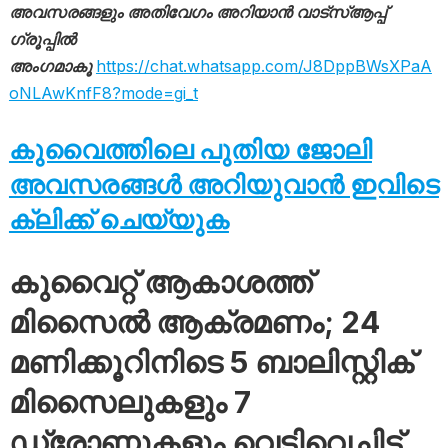
അവസരങ്ങളും അതിവേഗം അറിയാൻ വാട്സ്ആപ്പ്
ഗ്രൂപ്പിൽ
അംഗമാകൂ
https://chat.whatsapp.com/J8DppBWsXPaA
oNLAwKnfF8?mode=gi_t
കുവൈത്തിലെ പുതിയ ജോലി
അവസരങ്ങൾ അറിയുവാൻ ഇവിടെ
ക്ലിക്ക് ചെയ്യുക
കുവൈറ്റ് ആകാശത്ത്
മിസൈൽ ആക്രമണം; 24
മണിക്കൂറിനിടെ 5 ബാലിസ്റ്റിക്
മിസൈലുകളും 7
ഡ്രോണുകളും വെടിവെച്ചിട്ട്