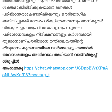
അതിർത്തികളിലും ആകാശപരിധിയിലും നിരീക്ഷണം
ശക്തമാക്കിയിരിക്കുകയാണ്. ജനങ്ങൾ
പരിഭ്രാന്തരാകേണ്ടതില്ലെന്നും ഔദ്യോഗിക
അറിയിപ്പുകൾ മാത്രം ശ്രദ്ധിക്കണമെന്നും അധികൃതർ
നിർദ്ദേശിച്ചു. വരും ദിവസങ്ങളിലും സുരക്ഷാ
പരിശോധനകളും നിരീക്ഷണങ്ങളും കർശനമായി
തുടരാനാണ് പ്രതിരോധ മന്ത്രാലയത്തിന്റെ
തീരുമാനം.
കുവൈത്തിലെ വാർത്തകളും തൊഴിൽ
അവസരങ്ങളും അതിവേഗം അറിയാൻ വാട്സ്ആപ്പ്
ഗ്രൂപ്പിൽ
അംഗമാകൂ
https://chat.whatsapp.com/J8DppBWsXPaA
oNLAwKnfF8?mode=gi_t