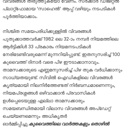
വിവരങ്ങൾ തിരുത്തുകയോ വേണം. സർക്കാർ ഡിജിറ്റൽ
പ്ലാറ്റ്ഫോമായ ‘സാഹെൽ’ ആപ്പ് വഴിയും നടപടികൾ
പൂർത്തിയാക്കാം.
നിശ്ചിത സമയപരിധിക്കുള്ളിൽ വിവരങ്ങൾ
പുതുക്കാത്തവർക്ക് 1982 ലെ 32-ാം നമ്പർ നിയമത്തിലെ
ആർട്ടിക്കിൾ 33 പ്രകാരം നിയമനടപടികൾ
നേരിടേണ്ടിവരുമെന്ന് മുന്നറിയിപ്പുണ്ട്. ഇതനുസരിച്ച് 100
കുവൈത്ത് ദിനാർ വരെ പിഴ ഈടാക്കാനാവും.
താമസക്കാരുടെ എണ്ണമനുസരിച്ച് പിഴ തുക വർധിക്കാനും
സാധ്യതയുണ്ട്. സിവിൽ ഐഡികളിലെ വിവരങ്ങൾ
കൃത്യമായി നിലനിർത്തേണ്ടത് നിർബന്ധമാണെന്നും,
നിയമപ്രശ്നങ്ങൾ ഒഴിവാക്കാൻ പ്രവാസികൾ
ഉൾപ്പെടെയുള്ള എല്ലാ താമസക്കാരും
സമയബന്ധിതമായി വിലാസ വിവരങ്ങൾ അപ്ഡേറ്റ്
ചെയ്യണമെന്നും അധികൃതർ
ഓർമ്മിപ്പിച്ചു.
കുവൈത്തിലെ വാർത്തകളും തൊഴിൽ