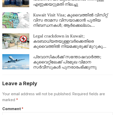
എണ്ണക്കയറ്റുമതി നിലച്ചു
Kuwait Visit Visa; കുവൈത്തിൽ വിസിറ്റ്
വിസ താമസ വിസയാക്കാൻ പുതിയ
നിബന്ധനകൾ; ആർക്കെല്ലാം
അപേക്ഷിക്കാം?
Legal crackdown in Kuwait;
കടബാധ്യതയുള്ളവർക്കെതിരെ
കുവൈത്തിൽ നിയമക്കുരുക്ക് മുറുകുന്നു;
ജൂണിൽ മാത്രം 4,357 പേർക്ക്
യാത്രാവിലക്ക്
പ്രവാസികൾക്ക് സന്തോഷവാർത്ത;
കുവൈറ്റിലേക്ക് പ്രമുഖ വിമാന
സർവീസുകൾ പുനരാരംഭിക്കുന്നു
Leave a Reply
Your email address will not be published.
Required fields are
marked
*
Comment
*