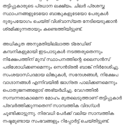
തട്ടിപ്പുകാരുടെ പ്രധാന ലക്ഷ്യം. ചിലർ പ്രശസ്ത
സ്ഥാപനങ്ങളുടേയോ ബാങ്കുകളുടേയോ പേരുകൾ
ദുരുപയോഗം ചെയ്ത് വിശ്വാസ്യത നേടിയെടുക്കാൻ
ശ്രമിക്കുന്നതായും കണ്ടെത്തിയിട്ടുണ്ട്.
അധികൃത അനുമതിയില്ലാത്ത ട്രേഡിങ്
കമ്പനികളുമായി ഇടപാടുകൾ നടത്തരുതെന്നും
നിക്ഷേപത്തിന് മുമ്പ് സ്ഥാപനത്തിന്റെ ലൈസൻസ്
പരിശോധിക്കണമെന്നും സെൻട്രൽ ബാങ്ക് നിർദേശിച്ചു.
സംശയാസ്പദമായ ലിങ്കുകൾ, സന്ദേശങ്ങൾ, നിക്ഷേപ
വാഗ്ദാനങ്ങൾ എന്നിവയിൽ ജാഗ്രത പാലിക്കണമെന്നും
പൊതുജനങ്ങളോട് അഭ്യർഥിച്ചു. വേഗത്തിൽ
സമ്പന്നരാകാമെന്ന മോഹം മുതലെടുത്താണ് തട്ടിപ്പുകാർ
പ്രവർത്തിക്കുന്നതെന്ന് സാമ്പത്തിക വിദഗ്ധർ
ചൂണ്ടിക്കാട്ടുന്നു. നിരവധി പേർക്ക് വലിയ സാമ്പത്തിക
നഷ്ടമുണ്ടായ സംഭവങ്ങളും റിപ്പോർട്ട് ചെയ്തിട്ടുണ്ട്.