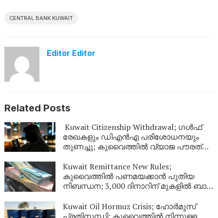
CENTRAL BANK KUWAIT
Editor Editor
Related Posts
Kuwait Citizenship Withdrawal; ഗൾഫ്
രേഖകളും ഡിഎൻഎ പരിശോധനയും
തുണച്ചു; കുവൈത്തിൽ വ്യാജ പൗരത്വം
നേടിയ 344 പേർ പുറത്ത്
Kuwait Remittance New Rules;
കുവൈത്തിൽ പണമയക്കാൻ പുതിയ
നിബന്ധന; 3,000 ദിനാറിന് മുകളിൽ ബാങ്ക്
സ്റ്റേറ്റ്‌മെന്റ് നിർബന്ധം
Kuwait Oil Hormuz Crisis; ഹോർമുസ്
പ്രതിസന്ധി: കുവൈത്തിൽ നിന്നുള്ള