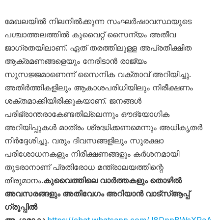
മേഖലയിൽ നിലനിൽക്കുന്ന സംഘർഷാവസ്ഥയുടെ
പശ്ചാത്തലത്തിൽ കുവൈറ്റ് സൈന്യം അതീവ
ജാഗ്രതയിലാണ്. ഏത് തരത്തിലുള്ള അപ്രതീക്ഷിത
ആക്രമണങ്ങളെയും നേരിടാൻ രാജ്യം
സുസജ്ജമാണെന്ന് സൈനിക വക്താവ് അറിയിച്ചു.
അതിർത്തികളിലും ആകാശപരിധിയിലും നിരീക്ഷണം
ശക്തമാക്കിയിരിക്കുകയാണ്. ജനങ്ങൾ
പരിഭ്രാന്തരാകേണ്ടതില്ലെന്നും ഔദ്യോഗിക
അറിയിപ്പുകൾ മാത്രം ശ്രദ്ധിക്കണമെന്നും അധികൃതർ
നിർദ്ദേശിച്ചു. വരും ദിവസങ്ങളിലും സുരക്ഷാ
പരിശോധനകളും നിരീക്ഷണങ്ങളും കർശനമായി
തുടരാനാണ് പ്രതിരോധ മന്ത്രാലയത്തിന്റെ
തീരുമാനം.
കുവൈത്തിലെ വാർത്തകളും തൊഴിൽ
അവസരങ്ങളും അതിവേഗം അറിയാൻ വാട്സ്ആപ്പ്
ഗ്രൂപ്പിൽ
അംഗമാകൂ
https://chat.whatsapp.com/J8DppBWsXPaA