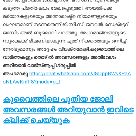
കടുത്ത പ്രതിഷേധം രേഖപ്പെടുത്തി. അയൽപക്ക
മര്യാദകളുടെയും അന്താരാഷ്ട്ര നിയമങ്ങളുടെയും
ലംഘനമാണ് നടന്നതെന്ന് ജി.സി.സി ജനറൽ സെക്രട്ടറി
ജാസിം അൽ ബുദൈവി പറഞ്ഞു. അംഗരാജ്യങ്ങളുടെ
സുരക്ഷക്ക് ഭീഷണിയാകുന്ന ഏത് നീക്കത്തെയും ഒന്നിച്ച്
നേരിടുമെന്നും അദ്ദേഹം വ്യക്തമാക്കി.
കുവൈത്തിലെ
വാർത്തകളും തൊഴിൽ അവസരങ്ങളും അതിവേഗം
അറിയാൻ വാട്സ്ആപ്പ് ഗ്രൂപ്പിൽ
അംഗമാകൂ
https://chat.whatsapp.com/J8DppBWsXPaA
oNLAwKnfF8?mode=gi_t
കുവൈത്തിലെ പുതിയ ജോലി
അവസരങ്ങൾ അറിയുവാൻ ഇവിടെ
ക്ലിക്ക് ചെയ്യുക