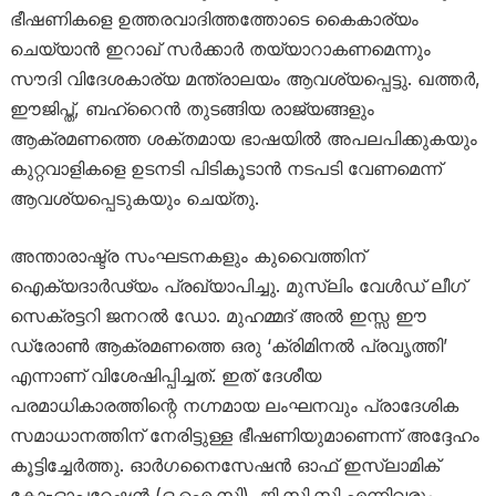
ഭീഷണികളെ ഉത്തരവാദിത്തത്തോടെ കൈകാര്യം
ചെയ്യാൻ ഇറാഖ് സർക്കാർ തയ്യാറാകണമെന്നും
സൗദി വിദേശകാര്യ മന്ത്രാലയം ആവശ്യപ്പെട്ടു. ഖത്തർ,
ഈജിപ്ത്, ബഹ്‌റൈൻ തുടങ്ങിയ രാജ്യങ്ങളും
ആക്രമണത്തെ ശക്തമായ ഭാഷയിൽ അപലപിക്കുകയും
കുറ്റവാളികളെ ഉടനടി പിടികൂടാൻ നടപടി വേണമെന്ന്
ആവശ്യപ്പെടുകയും ചെയ്തു.
അന്താരാഷ്ട്ര സംഘടനകളും കുവൈത്തിന്
ഐക്യദാർഢ്യം പ്രഖ്യാപിച്ചു. മുസ്‍ലിം വേൾഡ് ലീഗ്
സെക്രട്ടറി ജനറൽ ഡോ. മുഹമ്മദ് അൽ ഇസ്സ ഈ
ഡ്രോൺ ആക്രമണത്തെ ഒരു ‘ക്രിമിനൽ പ്രവൃത്തി’
എന്നാണ് വിശേഷിപ്പിച്ചത്. ഇത് ദേശീയ
പരമാധികാരത്തിന്റെ നഗ്നമായ ലംഘനവും പ്രാദേശിക
സമാധാനത്തിന് നേരിട്ടുള്ള ഭീഷണിയുമാണെന്ന് അദ്ദേഹം
കൂട്ടിച്ചേർത്തു. ഓർഗനൈസേഷൻ ഓഫ് ഇസ്ലാമിക്
കോ-ഓപ്പറേഷൻ (ഒ.ഐ.സി), ജി.സി.സി എന്നിവരും