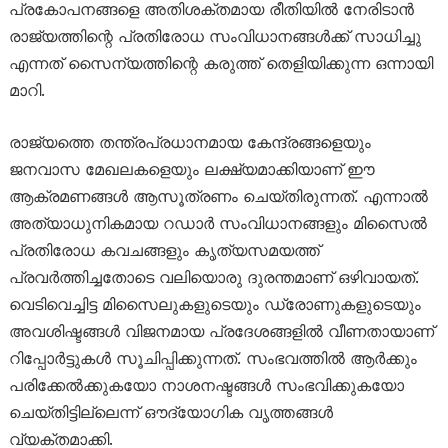
പ്രകോപനങ്ങളെ അതിശക്തമായ രീതിയിൽ നേരിടാൻ
രാജ്യത്തിന്റെ പ്രതിരോധ സംവിധാനങ്ങൾക്ക് സാധിച്ചു
എന്നത് സൈന്യത്തിന്റെ കരുത്ത് തെളിയിക്കുന്ന ഒന്നായി
മാറി.
രാജ്യത്തെ തന്ത്രപ്രധാനമായ കേന്ദ്രങ്ങളെയും
ജനവാസ മേഖലകളെയും ലക്ഷ്യമാക്കിയാണ് ഈ
ആക്രമണങ്ങൾ ആസൂത്രണം ചെയ്തിരുന്നത്. എന്നാൽ
അത്യാധുനികമായ റഡാർ സംവിധാനങ്ങളും മിസൈൽ
പ്രതിരോധ കവചങ്ങളും കൃത്യസമയത്ത്
പ്രവർത്തിച്ചതോടെ വലിയൊരു ദുരന്തമാണ് ഒഴിവായത്.
വെടിവെച്ചിട്ട മിസൈലുകളുടെയും ഡ്രോണുകളുടെയും
അവശിഷ്ടങ്ങൾ വിജനമായ പ്രദേശങ്ങളിൽ വീണതായാണ്
റിപ്പോർട്ടുകൾ സൂചിപ്പിക്കുന്നത്. സംഭവത്തിൽ ആർക്കും
പരിക്കേൽക്കുകയോ നാശനഷ്ടങ്ങൾ സംഭവിക്കുകയോ
ചെയ്തിട്ടില്ലെന്ന് ഔദ്യോഗിക വൃത്തങ്ങൾ
വ്യക്തമാക്കി.