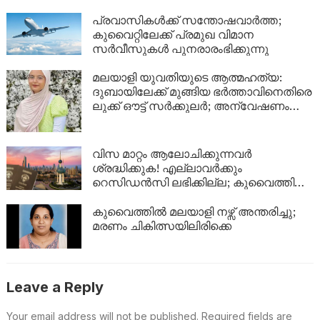
ജൂണിൽ മാത്രം 4,357 പേർക്ക്
യാത്രാവിലക്ക്
പ്രവാസികൾക്ക് സന്തോഷവാർത്ത;
കുവൈറ്റിലേക്ക് പ്രമുഖ വിമാന
സർവീസുകൾ പുനരാരംഭിക്കുന്നു
മലയാളി യുവതിയുടെ ആത്മഹത്യ:
ദുബായിലേക്ക് മുങ്ങിയ ഭർത്താവിനെതിരെ
ലുക്ക് ഔട്ട് സർക്കുലർ; അന്വേഷണം
ശക്തമാക്കി പൊലീസ്
വിസ മാറ്റം ആലോചിക്കുന്നവർ
ശ്രദ്ധിക്കുക! എല്ലാവർക്കും
റെസിഡൻസി ലഭിക്കില്ല; കുവൈത്തിന്റെ
നിർണായക വിശദീകരണം
കുവൈത്തിൽ മലയാളി നഴ്സ് അന്തരിച്ചു;
മരണം ചികിത്സയിലിരിക്കെ
Leave a Reply
Your email address will not be published.
Required fields are