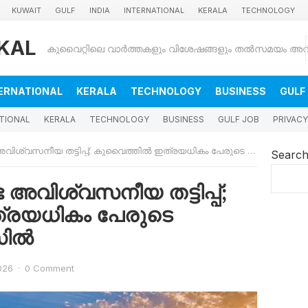
KUWAIT
GULF
INDIA
INTERNATIONAL
KERALA
TECHNOLOGY
KAL
ERNATIONAL
KERALA
TECHNOLOGY
BUSINESS
GULF
TIONAL
KERALA
TECHNOLOGY
BUSINESS
GULF JOB
PRIVACY
ിശ്വസനീയ തട്ടിപ്പ്; കുവൈത്തിൽ ഇത്രയധികം പേരുടെ പൗരത്വം തുലാസിൽ
Searc
ട അവിശ്വസനീയ തട്ടിപ്പ്;
്രയധികം പേരുടെ
സിൽ
026
·
0 Comment