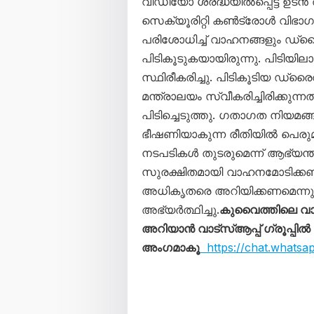
വീഡിയോ ശ്രദ്ധയിൽപ്പെട്ട ഉടൻ തന
സെക്യൂരിറ്റി കൺട്രോൾ വിഭാ
പരിശോധിച്ച് വാഹനങ്ങളും ഡ്ര
പിടികൂടുകയായിരുന്നു. പിടി
സ്ഥിരീകരിച്ചു. പിടികൂടിയ ഡ്
മന്ത്രാലയം സ്വീകരിച്ചിരിക്
പിടിച്ചെടുത്തു. ഗതാഗത നിയമങ
ഭീഷണിയാകുന്ന രീതിയിൽ പെരുമാറ
നടപടികൾ തുടരുമെന്ന് ആഭ്യന്ത
സുരക്ഷിതമായി വാഹനമോടിക്കണമ
അധികൃതരെ അറിയിക്കണമെന്നും
അഭ്യർത്ഥിച്ചു.
കുവൈത്തിലെ വ
അറിയാൻ വാട്സ്ആപ്പ് ഗ്രൂപ്പിൽ
അംഗമാകൂ
https://chat.whats