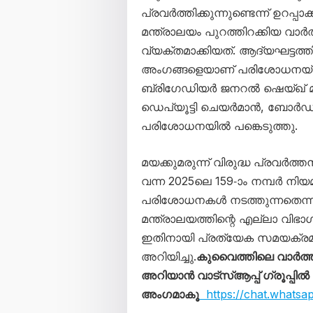
പ്രവർത്തിക്കുന്നുണ്ടെന്ന് ഉറപ്
മന്ത്രാലയം പുറത്തിറക്കിയ വാർ
വ്യക്തമാക്കിയത്. ആദ്യഘട്
അംഗങ്ങളെയാണ് പരിശോധനയ്ക
ബ്രിഗേഡിയർ ജനറൽ ഷെയ്ഖ്
ഡെപ്യൂട്ടി ചെയർമാൻ, ബോർഡ്
പരിശോധനയിൽ പങ്കെടുത്തു.
മയക്കുമരുന്ന് വിരുദ്ധ പ്രവർത
വന്ന 2025ലെ 159-ാം നമ്പർ നി
പരിശോധനകൾ നടത്തുന്നതെന്ന് മ
മന്ത്രാലയത്തിന്റെ എല്ലാ വിഭാഗ
ഇതിനായി പ്രത്യേക സമയക്രമം അ
അറിയിച്ചു.
കുവൈത്തിലെ വാർത
അറിയാൻ വാട്സ്ആപ്പ് ഗ്രൂപ്പിൽ
അംഗമാകൂ
https://chat.whats