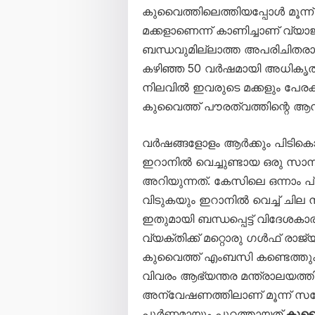
കുവൈത്തിലെത്തിയപ്പോൾ മൂന്ന്
മക്കളാണെന്ന് കാണിച്ചാണ് വ്
ബന്ധവുമില്ലാത്ത അപരിചിതരാ
കഴിഞ്ഞ 50 വർഷമായി അധികൃതരെ ക
നിലവിൽ ഇവരുടെ മക്കളും പേരക്ക
കുവൈത്ത് പൗരത്വത്തിന്റെ ആന
വർഷങ്ങളോളം ആർക്കും പിടികൊ
ഇറാനിൽ വെച്ചുണ്ടായ ഒരു സാമ്
അറിയുന്നത്. കേസിലെ ഒന്നാം 
വിടുകയും ഇറാനിൽ വെച്ച് ചില ന
ഇതുമായി ബന്ധപ്പെട്ട് വിദേശ
വ്യക്തിക്ക് മറ്റൊരു ഗൾഫ് രാജ്യ
കുവൈത്ത് എംബസി കണ്ടെത്ത
വിവരം ആഭ്യന്തര മന്ത്രാലയത
അന്വേഷണത്തിലാണ് മൂന്ന് സഹോദ
പൂർണ്ണമായും പുറത്തായത്.
കുവ