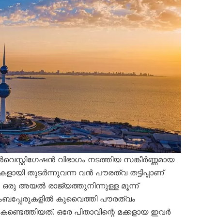
െസ്റ്റിഗേഷൻ വിഭാഗം നടത്തിയ സങ്കീർണ്ണമായ
ളായി തുടർന്നുവന്ന വൻ പൗരത്വ തട്ടിപ്പാണ്
. ഒരു അയൽ രാജ്യത്തുനിന്നുള്ള മൂന്ന്
ംബപ്പേരുകളിൽ കുവൈത്തി പൗരത്വം
്ടെത്തിയത്. ഒരേ പിതാവിന്റെ മക്കളായ ഇവർ