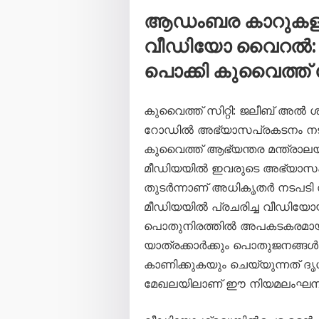
ആഡംബര കാറുകളു
വീഡിയോ വൈറൽ: 
പൊക്കി കുവൈത്ത്
കുവൈത്ത് സിറ്റി: ജലീബ് അ
റോഡിൽ അഭ്യാസപ്രകടനം നട
കുവൈത്ത് ആഭ്യന്തര മന്ത്രാല
മീഡിയയിൽ ഇവരുടെ അഭ്യാസ
തുടർന്നാണ് അധികൃതർ നടപടി 
മീഡിയയിൽ പ്രചരിച്ച വീഡിയ
പൊതുനിരത്തിൽ അപകടകരമായ ര
യാത്രക്കാർക്കും പൊതുജനങ്ങൾക
കാണിക്കുകയും ചെയ്യുന്നത് ദ
മേഖലയിലാണ് ഈ നിയമലംഘനങ്ങ