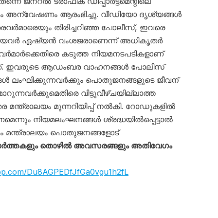
്നെ ജനറൽ ട്രാഫിക് ഡിപ്പാർട്ട്‌മെന്റിലെ
ഗം അന്വേഷണം ആരംഭിച്ചു. വീഡിയോ ദൃശ്യങ്ങൾ
ൈവർമാരെയും തിരിച്ചറിഞ്ഞ പോലീസ്, ഇവരെ
യിലായവർ ഏഷ്യൻ വംശജരാണെന്ന് അധികൃതർ
രൈവർമാർക്കെതിരെ കടുത്ത നിയമനടപടികളാണ്
കുന്നത്. ഇവരുടെ ആഡംബര വാഹനങ്ങൾ പോലീസ്
്ങൾ ലംഘിക്കുന്നവർക്കും പൊതുജനങ്ങളുടെ ജീവന്
ുന്നവർക്കുമെതിരെ വിട്ടുവീഴ്ചയില്ലാത്ത
ര മന്ത്രാലയം മുന്നറിയിപ്പ് നൽകി. റോഡുകളിൽ
െന്നും നിയമലംഘനങ്ങൾ ശ്രദ്ധയിൽപ്പെട്ടാൽ
 മന്ത്രാലയം പൊതുജനങ്ങളോട്
ാർത്തകളും തൊഴിൽ അവസരങ്ങളും അതിവേഗം
app.com/Du8AGPEDfJfGa0vgu1h2fL