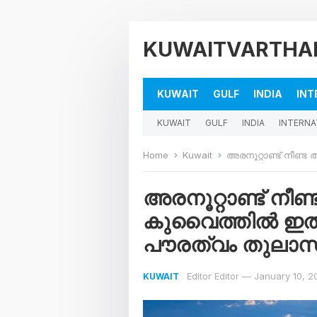
KUWAITVARTHA
KUWAIT
GULF
INDIA
INT
KUWAIT
GULF
INDIA
INTERNA
Home
Kuwait
അരനൂറ്റാണ്ട് നീണ്ട അവ
അരനൂറ്റാണ്ട് നീണ്
കുവൈത്തിൽ ഇത
പൗരത്വം തുലാ
Editor Editor
—
January 10, 2
KUWAIT