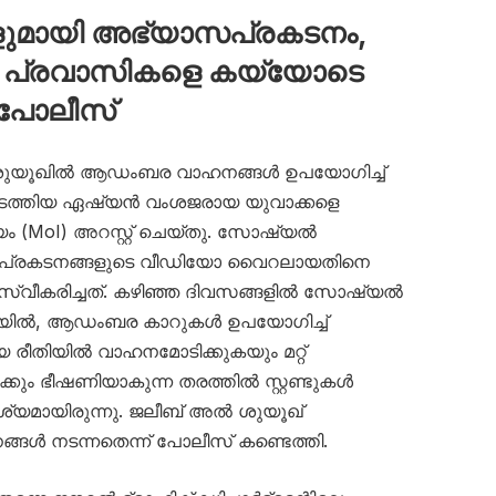
മായി അഭ്യാസപ്രകടനം,
പ്രവാസികളെ കയ്യോടെ
 പോലീസ്
ൽ ശുയൂഖിൽ ആഡംബര വാഹനങ്ങൾ ഉപയോഗിച്ച്
ത്തിയ ഏഷ്യൻ വംശജരായ യുവാക്കളെ
യം (MoI) അറസ്റ്റ് ചെയ്തു. സോഷ്യൽ
പ്രകടനങ്ങളുടെ വീഡിയോ വൈറലായതിനെ
സ്വീകരിച്ചത്. കഴിഞ്ഞ ദിവസങ്ങളിൽ സോഷ്യൽ
ോയിൽ, ആഡംബര കാറുകൾ ഉപയോഗിച്ച്
ീതിയിൽ വാഹനമോടിക്കുകയും മറ്റ്
്കും ഭീഷണിയാകുന്ന തരത്തിൽ സ്റ്റണ്ടുകൾ
ൃശ്യമായിരുന്നു. ജലീബ് അൽ ശുയൂഖ്
ൾ നടന്നതെന്ന് പോലീസ് കണ്ടെത്തി.