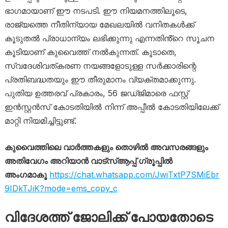
ഭാഗമായാണ് ഈ നടപടി. ഈ നിയമനത്തിലൂടെ,
രാജ്യത്തെ നീതിന്യായ മേഖലയിൽ വനിതകൾക്ക്
കൂടുതൽ പ്രാധാന്യം ലഭിക്കുന്നു എന്നതിൻ്റെ സൂചന
കൂടിയാണ് കുവൈത്ത് നൽകുന്നത്. കൂടാതെ,
സ്വദേശിവത്കരണ നയങ്ങളോടുള്ള സർക്കാരിന്റെ
പ്രതിബദ്ധതയും ഈ തീരുമാനം വ്യക്തമാക്കുന്നു.
പുതിയ ഉത്തരവ് പ്രകാരം, 56 ജഡ്ജിമാരെ ഫസ്റ്റ്
ഇൻസ്റ്റൻസ് കോടതിയിൽ നിന്ന് അപ്പീൽ കോടതിയിലേക്ക്
മാറ്റി നിയമിച്ചിട്ടുണ്ട്.
കുവൈത്തിലെ വാർത്തകളും തൊഴിൽ അവസരങ്ങളും
അതിവേഗം അറിയാൻ വാട്സ്ആപ്പ് ഗ്രൂപ്പിൽ
അംഗമാകൂ
https://chat.whatsapp.com/JwjTxtP7SMiEbr
9IDkTJiK?mode=ems_copy_c
വിദേശത്ത് ജോലിക്ക് പോയതോടെ