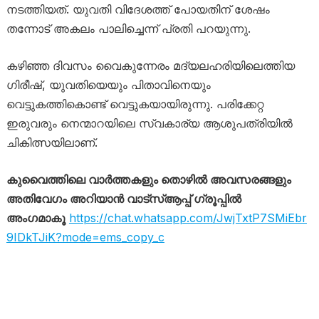
നടത്തിയത്. യുവതി വിദേശത്ത് പോയതിന് ശേഷം
തന്നോട് അകലം പാലിച്ചെന്ന് പ്രതി പറയുന്നു.
കഴിഞ്ഞ ദിവസം വൈകുന്നേരം മദ്യലഹരിയിലെത്തിയ
ഗിരീഷ്, യുവതിയെയും പിതാവിനെയും
വെട്ടുകത്തികൊണ്ട് വെട്ടുകയായിരുന്നു. പരിക്കേറ്റ
ഇരുവരും നെന്മാറയിലെ സ്വകാര്യ ആശുപത്രിയിൽ
ചികിത്സയിലാണ്.
കുവൈത്തിലെ വാർത്തകളും തൊഴിൽ അവസരങ്ങളും
അതിവേഗം അറിയാൻ വാട്സ്ആപ്പ് ഗ്രൂപ്പിൽ
അംഗമാകൂ
https://chat.whatsapp.com/JwjTxtP7SMiEbr
9IDkTJiK?mode=ems_copy_c