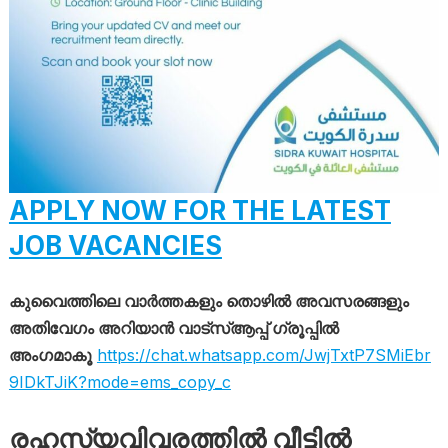
APPLY NOW FOR THE LATEST
JOB VACANCIES
കുവൈത്തിലെ വാർത്തകളും തൊഴിൽ അവസരങ്ങളും
അതിവേഗം അറിയാൻ വാട്സ്ആപ്പ് ഗ്രൂപ്പിൽ
അംഗമാകൂ
https://chat.whatsapp.com/JwjTxtP7SMiEbr
9IDkTJiK?mode=ems_copy_c
രഹസ്യവിവരത്തിൽ വീട്ടിൽ