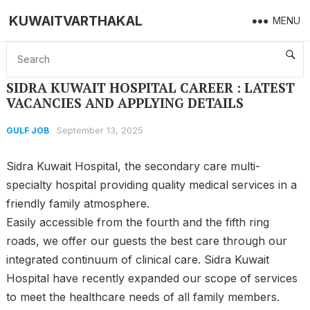
KUWAITVARTHAKAL
MENU
Home
GULF JOB
SIDRA KUWAIT HOSPITAL CAREER : LATEST VACANCIES AND APPLYING DETAILS
SIDRA KUWAIT HOSPITAL CAREER : LATEST
VACANCIES AND APPLYING DETAILS
September 13, 2025
GULF JOB
Sidra Kuwait Hospital, the secondary care multi-
specialty hospital providing quality medical services in a
friendly family atmosphere.
Easily accessible from the fourth and the fifth ring
roads, we offer our guests the best care through our
integrated continuum of clinical care. Sidra Kuwait
Hospital have recently expanded our scope of services
to meet the healthcare needs of all family members.