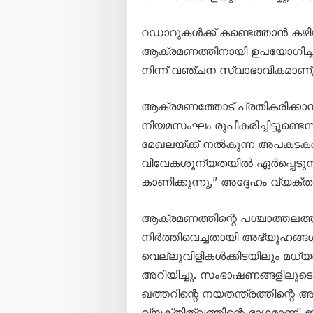
റഡാറുകൾക്ക് കണ്ടെത്താൻ ക
ആക്രമണത്തിനായി ഉപയോഗിച്ചത
നിന്ന് വഞ്ചന സ്വാഭാവികമാണ്,” എ
ആക്രമണത്തോട് പ്രതികരിക്ക
നിയമസംഘം രൂപീകരിച്ചിട്ടുണ്ടെന
മേഖലയ്ക്ക് നൽകുന്ന അപകടകരമ
വിവേകശൂന്യതയിൽ ഏർപ്പെടുന്ന 
കാണിക്കുന്നു,” അദ്ദേഹം വ്യക്തമ
ആക്രമണത്തിന്റെ പശ്ചാത്തലത്
നിർത്തിവെച്ചതായി അഭ്യൂഹങ്ങൾ 
വെല്ലുവിളികൾക്കിടയിലും മധ്യസ
അറിയിച്ചു. സംഭാഷണങ്ങളിലൂട
ഖത്തറിന്റെ നയതന്ത്രത്തിന്റെ അ
വ്യക്തിത്വത്തിന്റെ ഭാഗമാണ്