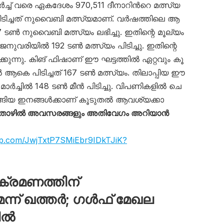
​ച്ച് വ​രെ ഏ​ക​ദേ​ശം 970,511 ദീ​നാ​റി​ന്‍റെ മ​ത്സ്യ​
 പി​ടി​ച്ച​ത് നു​വൈ​ബി മ​ത്സ്യ​മാ​ണ്. വ​ർ​ഷ​ത്തി​ലെ ആ​
 ട​ൺ നു​വൈ​ബി മ​ത്സ്യം ല​ഭി​ച്ചു. ഇ​തി​ന്റെ മൂ​ല്യം
ജ​നു​വ​രി​യി​ൽ 192 ട​ൺ മ​ത്സ്യം പി​ടി​ച്ചു. ഇ​തി​ന്റെ
കു​ന്നു. കി​ങ് ഫി​ഷാ​ണ് ഈ ​ഘ​ട്ട​ത്തി​ൽ ഏ​റ്റ​വും കൂ​
ി​ൽ ആ​കെ പി​ടി​ച്ച​ത് 167 ട​ൺ മ​ത്സ്യം. തി​ലാ​പ്പി​യ ഈ
. മാ​ർ​ച്ചി​ൽ 148 ട​ൺ മീ​ൻ പി​ടി​ച്ചു. വി​പ​ണി​ക​ളി​ൽ ചെ​
​ങ്ങി​യ ഇ​ന​ങ്ങ​ൾ​ക്കാ​ണ് കൂ​ടു​ത​ല്‍ ആ​വ​ശ്യ​ക്കാ​
 തൊഴിൽ അവസരങ്ങളും അതിവേഗം അറിയാൻ
app.com/JwjTxtP7SMiEbr9IDkTJiK?
്രമണത്തിന്
െന്ന് ഖത്തർ; ​ഗൾഫ് മേഖല
യിൽ