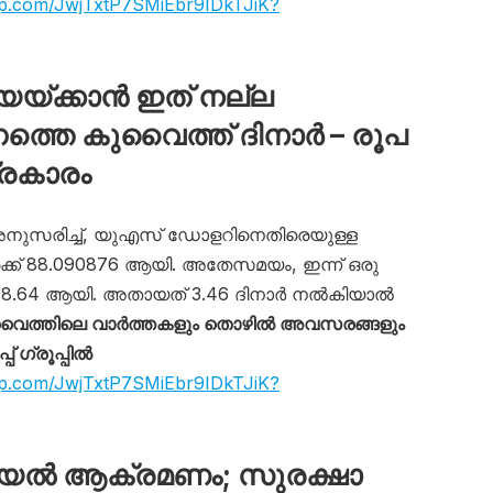
app.com/JwjTxtP7SMiEbr9IDkTJiK?
അയയ്ക്കാൻ ഇത് നല്ല
്തെ കുവൈത്ത് ദിനാർ – രൂപ
്രകാരം
അനുസരിച്ച്, യുഎസ് ഡോളറിനെതിരെയുള്ള
ക്ക് 88.090876 ആയി. അതേസമയം, ഇന്ന് ഒരു
 288.64 ആയി. അതായത് 3.46 ദിനാർ നൽകിയാൽ
ൈത്തിലെ വാർത്തകളും തൊഴിൽ അവസരങ്ങളും
 ഗ്രൂപ്പിൽ
app.com/JwjTxtP7SMiEbr9IDkTJiK?
യേൽ ആക്രമണം; സുരക്ഷാ