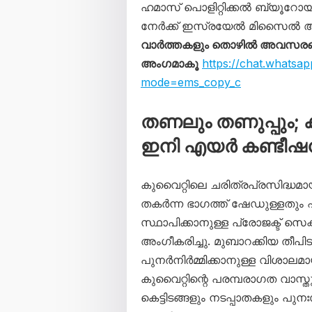
ഹമാസ് പൊളിറ്റിക്കൽ ബ്യൂറോയി
നേർക്ക് ഇസ്രയേൽ മിസൈൽ ആ
വാർത്തകളും തൊഴിൽ അവസരങ്ങള
അംഗമാകൂ
https://chat.whats
mode=ems_copy_c
തണലും തണുപ്പും; ക
ഇനി എയർ കണ്ടീഷ
കുവൈറ്റിലെ ചരിത്രപ്രസിദ്ധമായ
തകർന്ന ഭാഗത്ത് ഷേഡുള്ളതു
സ്ഥാപിക്കാനുള്ള പ്രോജക്ട് സെക്
അംഗീകരിച്ചു. മുബാറക്കിയ തീപി
പുനർനിർമ്മിക്കാനുള്ള വിശാലമായ
കുവൈറ്റിന്റെ പരമ്പരാഗത വാസ്
കെട്ടിടങ്ങളും നടപ്പാതകളും പുന