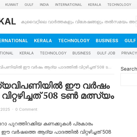
KUWAIT
GULF
INDIA
INTERNATIONAL
KERALA
TECHNOLOGY
KAL
ERNATIONAL
KERALA
TECHNOLOGY
BUSINESS
GULF
TIONAL
KERALA
TECHNOLOGY
BUSINESS
GULF JOB
PRIVACY
ി​യി​ൽ ഈ ​വ​ര്‍ഷം ആ​ദ്യ പാ​ദ​ത്തി​ല്‍ വി​റ്റ​ഴി​ച്ച​ത് 508 ട​ൺ മ​ത്സ്യം
Searc
യ​വി​പ​ണി​യി​ൽ ഈ ​വ​ര്‍ഷം
ി​റ്റ​ഴി​ച്ച​ത് 508 ട​ൺ മ​ത്സ്യം
 2025
·
0 Comment
യൂ​റോ പു​റ​ത്തി​റ​ക്കി​യ ക​ണ​ക്കു​ക​ൾ പ്ര​കാ​രം
വ​ര്‍ഷ​ത്തെ ആ​ദ്യ പാ​ദ​ത്തി​ല്‍ വി​റ്റ​ഴി​ച്ച​ത് 508