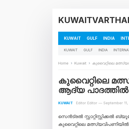
KUWAITVARTHA
KUWAIT
GULF
INDIA
INT
KUWAIT
GULF
INDIA
INTERNA
Home
Kuwait
കുവൈറ്റിലെ മ​ത്സ്യ​വി​പ​ണ
കുവൈറ്റിലെ മ​ത്സ്
ആ​ദ്യ പാ​ദ​ത്തി​ല്‍ വ
Editor Editor
—
September 11,
KUWAIT
സെ​ൻ​ട്ര​ൽ സ്റ്റാ​റ്റി​സ്റ്റി​ക്ക​ൽ ബ്
കുവൈറ്റിലെ മ​ത്സ്യ​വി​പ​ണി​യി​ൽ ഈ ​