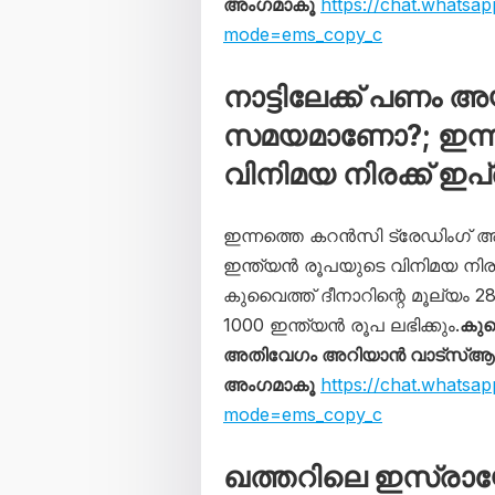
അംഗമാകൂ
https://chat.whats
mode=ems_copy_c
നാട്ടിലേക്ക് പണം 
സമയമാണോ?; ഇന്നത
വിനിമയ നിരക്ക് ഇപ
ഇന്നത്തെ കറൻസി ട്രേഡിംഗ് 
ഇന്ത്യൻ രൂപയുടെ വിനിമയ നിര
കുവൈത്ത് ദീനാറിന്റെ മൂല്യം
1000 ഇന്ത്യൻ രൂപ ലഭിക്കും.
കുവ
അതിവേഗം അറിയാൻ വാട്സ്ആപ്പ്
അംഗമാകൂ
https://chat.whats
mode=ems_copy_c
ഖത്തറിലെ ഇസ്രാ