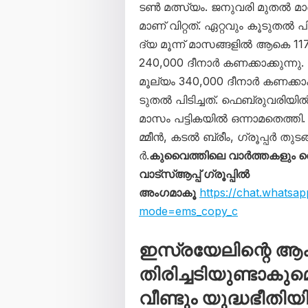
ട​ൺ മ​ത്സ്യം. ജ​നു​വ​രി മു​ത​ൽ മാ​ർ
മാ​ണ് വി​റ്റ​ത്. ഏ​റ്റ​വും കൂ​ടു​ത​ൽ
ദ്യ മൂ​ന്ന് മാ​സ​ങ്ങ​ളി​ൽ ആ​കെ 117
240,000 ദീ​നാ​ർ ക​ണ​ക്കാ​ക്കു​ന്നു. 
മൂ​ല്യം 340,000 ദീ​നാ​ർ ക​ണ​ക്കാ​ക്
ടു​ത​ൽ പി​ടി​ച്ച​ത്. ഫെ​ബ്രു​വ​രി​യ
​മാ​സം പ​ട്ടി​ക​യി​ൽ ഒ​ന്നാ​മ​തെ​ത്തി
മ്മീ​ൻ, ക​ട​ൽ ബ്രീം, ​ഗ്രൂ​പ്പ​ർ തു​ട
ർ.
കുവൈത്തിലെ വാർത്തകളും
വാട്സ്ആപ്പ് ഗ്രൂപ്പിൽ
അംഗമാകൂ
https://chat.whats
mode=ems_copy_c
ഇസ്രയേലിന്റെ ആക
തിരിച്ചടിയുണ്ടാകുമ
വീണ്ടും യുദ്ധഭീതി