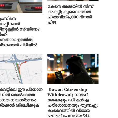
മകനെ അമ്മയിൽ നിന്ന്
അകറ്റി; കുവൈത്തിൽ
പിതാവിന് 4,000 ദിനാർ
റ്റംസിനെ
പിഴ!
ിപ്പിക്കാൻ
ിനുള്ളിൽ സ്വർണം;
ഹി
ാനത്താവളത്തിൽ
്രക്കാരൻ പിടിയിൽ
ൈറ്റിലെ ഈ പ്രധാന
Kuwait Citizenship
ിൽ ഒരാഴ്ചത്തെ
Withdrawal; ഗൾഫ്
ഗത നിയന്ത്രണം;
രേഖകളും ഡിഎൻഎ
രക്കാർ ശ്രദ്ധിക്കുക
പരിശോധനയും തുണച്ചു;
കുവൈത്തിൽ വ്യാജ
പൗരത്വം നേടിയ 344