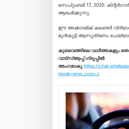
സെപ്റ്റംബർ 17, 2025: കിന്റർഗ
ആരംഭിക്കുന്നു.
ഈ അക്കാദമിക് കലണ്ടർ വിദ്യാർ
മുൻകൂട്ടി ആസൂത്രണം ചെയ്
കുവൈത്തിലെ വാർത്തകളും 
വാട്സ്ആപ്പ് ഗ്രൂപ്പിൽ
അംഗമാകൂ
https://chat.whats
mode=ems_copy_c