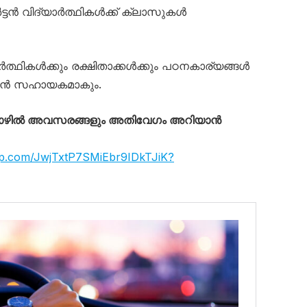
ാർട്ടൻ വിദ്യാർത്ഥികൾക്ക് ക്ലാസുകൾ
ത്ഥികൾക്കും രക്ഷിതാക്കൾക്കും പഠനകാര്യങ്ങൾ
യാൻ സഹായകമാകും.
തൊഴിൽ അവസരങ്ങളും അതിവേഗം അറിയാൻ
app.com/JwjTxtP7SMiEbr9IDkTJiK?