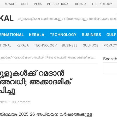
KUWAIT
GULF
INDIA
INTERNATIONAL
KERALA
TECHNOLOGY
KAL
ERNATIONAL
KERALA
TECHNOLOGY
BUSINESS
GULF
TIONAL
KERALA
TECHNOLOGY
BUSINESS
GULF JOB
PRIVACY
ക് റമദാൻ മാസത്തിൽ നീണ്ട അവധി; അക്കാദമിക് കലണ്ടർ പ്രഖ്യാപിച്ചു
Searc
ൂളുകൾക്ക് റമദാൻ
 അവധി; അക്കാദമിക്
ച്ചു
 2025
·
0 Comment
്ത്രാലയം 2025-26 അധ്യയന വർഷത്തേക്കുള്ള