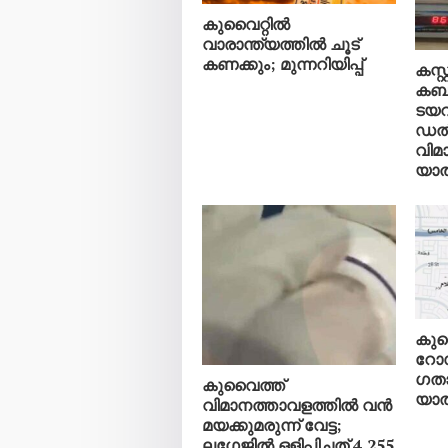
കുവൈറ്റിൽ
വാരാന്ത്യത്തിൽ ചൂട്
കണക്കും; മുന്നറിയിപ്പ്
കസ്
കബള
ടയറ
ഡൽ
വിമ
യാത
കുവ
റോഡ
ഗതാ
കുവൈത്ത്
യാത്
വിമാനത്താവളത്തിൽ വൻ
മയക്കുമരുന്ന് വേട്ട;
ലഗേജിൽ ഒളിപ്പിച്ചത് 4,255