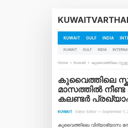
KUWAITVARTHA
KUWAIT
GULF
INDIA
INT
KUWAIT
GULF
INDIA
INTERNA
Home
Kuwait
കുവൈത്തിലെ സ്കൂളുകൾക്
കുവൈത്തിലെ സ്ക
മാസത്തിൽ നീണ്ട
കലണ്ടർ പ്രഖ്യാപി
Editor Editor
—
September 1,
KUWAIT
കുവൈത്തിലെ വിദ്യാഭ്യാസ മന