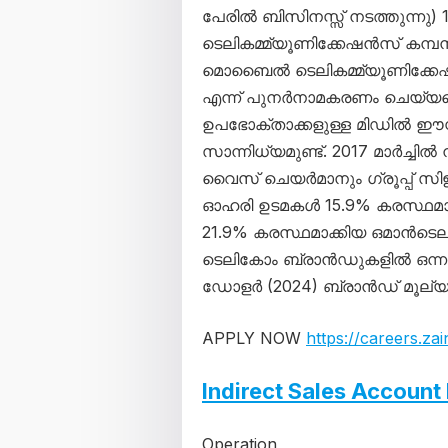
പേരിൽ ബിസിനസ്സ് നടത്തുന്ന
ടെലികമ്മ്യൂണിക്കേഷൻസ് കമ്പന
മൊബൈൽ ടെലികമ്മ്യൂണിക്കേഷൻ
എന്ന് പുനർനാമകരണം ചെയ്യപ്പ
ഉപഭോക്താക്കളുള്ള മിഡിൽ ഈസ്
സാന്നിധ്യമുണ്ട്. 2017 മാർ
വൈസ് ചെയർമാനും ഗ്രൂപ്പ് സിഇ
ഓഹരി ഉടമകൾ 15.9% കരസ്ഥമാക്കി
21.9% കരസ്ഥമാക്കിയ ഒമാൻട
ടെലികോം ബ്രാൻഡുകളിൽ ഒന്
ഡോളർ (2024) ബ്രാൻഡ് മൂല്യ
APPLY NOW
https://careers.za
Indirect Sales Account
Operation