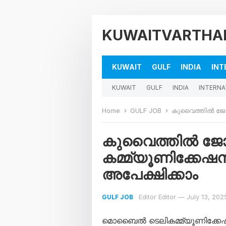
KUWAITVARTHA
KUWAIT
GULF
INDIA
INT
KUWAIT
GULF
INDIA
INTERNA
Home
GULF JOB
കുവൈത്തിൽ ജോലിയു
കുവൈത്തിൽ ജോല
കമ്മ്യൂണിക്കേഷ
അപേക്ഷിക്കാം
Editor Editor
—
July 13, 202
GULF JOB
മൊബൈൽ ടെലികമ്മ്യൂണിക്കേഷ