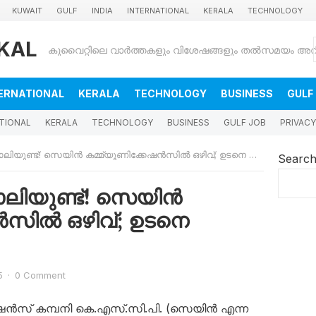
KUWAIT
GULF
INDIA
INTERNATIONAL
KERALA
TECHNOLOGY
KAL
ERNATIONAL
KERALA
TECHNOLOGY
BUSINESS
GULF
TIONAL
KERALA
TECHNOLOGY
BUSINESS
GULF JOB
PRIVACY
ണ്ട്! സെയിൻ കമ്മ്യൂണിക്കേഷൻസിൽ ഒഴിവ്; ഉടനെ അപേക്ഷിക്കാം
Searc
ിയുണ്ട്! സെയിൻ
ൻസിൽ ഒഴിവ്; ഉടനെ
5
·
0 Comment
ൻസ് കമ്പനി കെ.എസ്.സി.പി. (സെയിൻ എന്ന