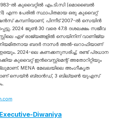
ു) 1983-ൽ കുവൈറ്റിൽ എം.ടി.സി (മൊബൈൽ
ി) എന്ന പേരിൽ സ്ഥാപിതമായ ഒരു കുവൈറ്റ്
സ് കമ്പനിയാണ്, പിന്നീട് 2007-ൽ സെയിൻ
െട്ടു. 2024 ജൂൺ 30 വരെ 47.8 ദശലക്ഷം സജീവ
റ്റിലെ ഏഴ് രാജ്യങ്ങളിൽ സെയിനിന് വാണിജ്യ
ച്ചിൽ നിയമിതനായ ബദർ നാസർ അൽ-ഖറാഫിയാണ്
ഒയും. 2024-ലെ കണക്കനുസരിച്ച്, രണ്ട് പ്രധാന
യ കുവൈറ്റ് ഇൻവെസ്റ്റ്‌മെന്റ് അതോറിറ്റിയും
െല്ലുമാണ്. MENA മേഖലയിലെ അംഗീകൃത
നാണ് സെയ്ൻ ബ്രാൻഡ്, 3 ബില്യൺ യുഎസ്
ം.
in.com
 Executive-Diwaniya