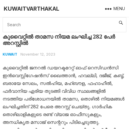
KUWAITVARTHAKAL
MENU
Home
Kuwait
കുവൈറ്റിൽ താമസ നിയമ ലംഘിച്ച 282 പേർ അറസ്റ്റിൽ
കുവൈറ്റിൽ താമസ നിയമ ലംഘിച്ച 282 പേർ
അറസ്റ്റിൽ
November 12, 2023
KUWAIT
കുവൈറ്റിൽ ജനറൽ ഡയറക്ടറേറ്റ് ഓഫ് റെസിഡൻസി
ഇൻവെസ്റ്റിഗേഷൻസ് ഖൈത്താൻ, ഹവല്ലി, ദജീജ്, കബ്ദ്,
ബരായേ സേലം, സൽഹിയ, മഹ്ബൗള, ഫഹാഹീൽ,
ഫർവാനിയ ഏരിയ തുടങ്ങി വിവിധ സ്ഥലങ്ങളിൽ
നടത്തിയ പരിശോധനയിൽ താമസ, തൊഴിൽ നിയമങ്ങൾ
ലംഘിച്ചതിന് 282 പേരെ അറസ്റ്റ് ചെയ്തു. ഗാർഹിക
തൊഴിലാളികളുടെ രണ്ട് വ്യാജ ഓഫീസുകളും,
അനധികൃത മസാജ് സെന്ററും പിടിച്ചെടുത്തു.