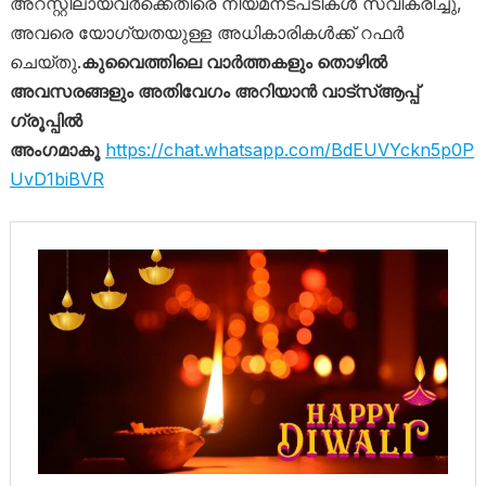
അറസ്റ്റിലായവർക്കെതിരെ നിയമനടപടികൾ സ്വീകരിച്ചു,
അവരെ യോഗ്യതയുള്ള അധികാരികൾക്ക് റഫർ
ചെയ്തു.
കുവൈത്തിലെ വാർത്തകളും തൊഴിൽ
അവസരങ്ങളും അതിവേഗം അറിയാൻ വാട്സ്ആപ്പ്
ഗ്രൂപ്പിൽ
അംഗമാകൂ
https://chat.whatsapp.com/BdEUVYckn5p0P
UvD1biBVR