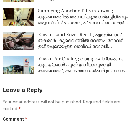
Supplying Abortion Pills ​in kuwait;
കുവൈത്തിൽ അനധികൃത ഗർഭച്ഛിദ്രവും
മരുന്ന് വിൽപ്പനയും; പ്രവാസി ഡോക്ടർ
അറസ്റ്റിൽ
Kuwait Land Rover Recall; എയർബാഗ്
തകരാർ: കുവൈത്തിൽ റേഞ്ച് റോവർ
ഉൾപ്പെടെയുള്ള ലാൻഡ് റോവർ
വാഹനങ്ങൾ തിരിച്ചുവിളിക്കുന്നു
Kuwait Air Quality; വായു മലിനീകരണം
കുറയ്ക്കാൻ പുതിയ നീക്കവുമായി
കുവൈത്ത്; കുറഞ്ഞ സൾഫർ ഇന്ധനം
വിതരണം തുടങ്ങി
Leave a Reply
Your email address will not be published.
Required fields are
marked
*
Comment
*