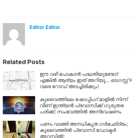
Editor Editor
Related Posts
ഈ വഴി പോകാൻ പദ്ധതിയുണ്ടോ?
എങ്കിൽ ആദ്യം ഇത് അറിയൂ… ഓഗസ്റ്റ് 9
വരെ റോഡ് അടച്ചിരിക്കും!
കുവൈത്തിലെ ഷോപ്പിംഗ് മാളിൽ നിന്ന്
വീണ് ഇന്ത്യൻ പ്രവാസിക്ക് ഗുരുതര
പരിക്ക്; സംഭവത്തിൽ അന്വേഷണം
പണം വാങ്ങി അനധികൃത ഗർഭഛിദ്രം;
കുവൈത്തിൽ പ്രവാസി ഡോക്ടർ
അറസ്റ്റിൽ!