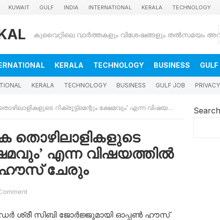
KUWAIT
GULF
INDIA
INTERNATIONAL
KERALA
TECHNOLOGY
KAL
ERNATIONAL
KERALA
TECHNOLOGY
BUSINESS
GULF
TIONAL
KERALA
TECHNOLOGY
BUSINESS
GULF JOB
PRIVACY
ുടെ റിക്രൂട്ട്‌മെന്റും ക്ഷേമവും’ എന്ന വിഷയത്തിൽ എംബസി ഓപ്പൺ ഹൗസ് ചേരും
Searc
ിക തൊഴിലാളികളുടെ
ം ക്ഷേമവും’ എന്ന വിഷയത്തിൽ
ഹൗസ് ചേരും
Comment
ർ ശ്രീ സിബി ജോർജ്ജുമായി ഓപ്പൺ ഹൗസ്