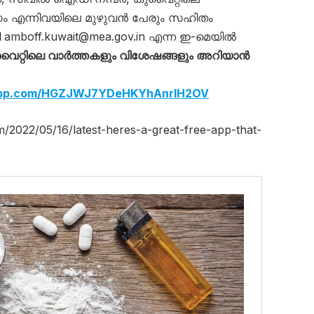
ാസം എന്നിവയിലെ മുഴുവൻ പേരും സഹിതം
ി
amboff.kuwait@mea.gov.in
എന്ന ഇ-മെയിൽ
ൈറ്റിലെ വാര്‍ത്തകളും വിശേഷങ്ങളും അറിയാന്‍
sapp.com/HGZJWJ7YDeHKYhAnrlH2OV
m/2022/05/16/latest-heres-a-great-free-app-that-