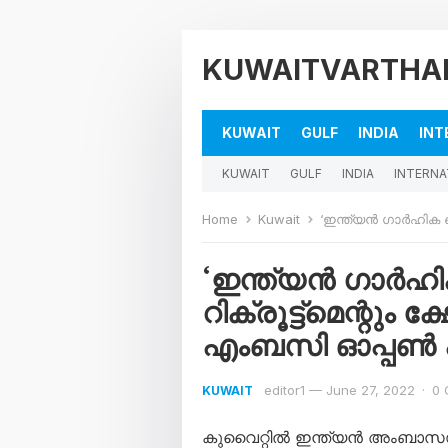
KUWAITVARTHA
KUWAIT
GULF
INDIA
INT
KUWAIT
GULF
INDIA
INTERNA
Home
Kuwait
‘ഇന്ത്യൻ ഗാർഹിക തൊഴിലാളികള
‘ഇന്ത്യൻ ഗാർഹ
റിക്രൂട്ട്‌മെന്റു
എംബസി ഓപ്പൺ 
editor1
—
June 27, 2022
·
0 
KUWAIT
കുവൈറ്റിൽ ഇന്ത്യൻ അംബാസഡ