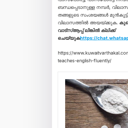
ബന്ധപ്പെടാനുള്ള നമ്പർ, വില
തങ്ങളുടെ സംശയങ്ങൾ മുൻകൂട്ട
വിലാസത്തിൽ അയയ്ക്കുക.
കുവ
വാട്‌സ്ആപ്പ് ലിങ്കില്‍ ക്ലിക്ക്
ചെയ്യുക
https://chat.what
https://www.kuwaitvarthakal.co
teaches-english-fluently/