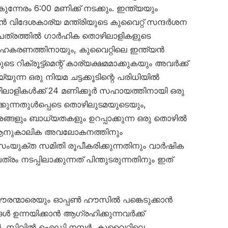
നേരം 6:00 മണിക്ക് നടക്കും. ഇന്ത്യയും
ൻ വിദേശകാര്യ മന്ത്രിയുടെ കുവൈറ്റ് സന്ദർശന
ത്രത്തിൽ ഗാർഹിക തൊഴിലാളികളുടെ
െട്ട സഹകരണത്തിനായും, കുവൈറ്റിലെ ഇന്ത്യൻ
ക്രൂട്ട്‌മെന്റ് കാര്യക്ഷമമാക്കുകയും അവർക്ക്
ന്ന ഒരു നിയമ ചട്ടക്കൂടിന്റെ പരിധിയിൽ
ലാളികൾക്ക് 24 മണിക്കൂർ സഹായത്തിനായി ഒരു
്കുന്നതുൾപ്പെടെ തൊഴിലുടമയുടെയും,
ങ്ങളും ബാധ്യതകളും ഉറപ്പാക്കുന്ന ഒരു തൊഴിൽ
ു. ആനുകാലിക അവലോകനത്തിനും
സംയുക്ത സമിതി രൂപീകരിക്കുന്നതിനും വാർഷിക
 നടപ്പിലാക്കുന്നത് പിന്തുടരുന്നതിനും ഇത്
ൗരന്മാരെയും ഓപ്പൺ ഹൗസിൽ പങ്കെടുക്കാൻ
നങ്ങൾ ഉന്നയിക്കാൻ ആഗ്രഹിക്കുന്നവർക്ക്
മ്പർ, സിവിൽ ഐഡി നമ്പർ, കുവൈറ്റിലെ