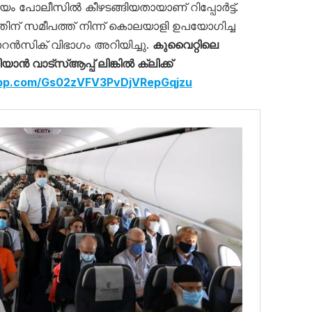
ം പോലീസിൽ കീഴടങ്ങിയതായാണ് റിപ്പോർട്ട്‌.
തിന് സമീപത്ത് നിന്ന് കൊലയാളി ഉപയോഗിച്ച
ൻസിക് വിഭാഗം അറിയിച്ചു.
കുവൈറ്റിലെ
‍ വാട്‌സ്ആപ്പ് ലിങ്കില്‍ ക്ലിക്ക്
app.com/Gs02zVFV3PvDjVRepGqjzu