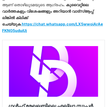
ആണ് തൊഴിലുടമയുടെ ആഗ്രഹം.
കുവൈറ്റിലെ
വാ‍‍ർത്തകളും വിശേഷങ്ങളും അറിയാൻ വാട്സ്ആപ്പ്
ലിങ്കിൽ ക്ലിക്ക്
ചെയ്യുക
https://chat.whatsapp.com/LX5wwoiArAe
FKNG5uduiUj