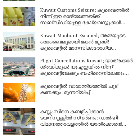
വൻ തിരക്ക്
Kuwait Customs Seizure; കുവൈത്തിൽ
നിന്ന് ഈ രാജ്യത്തേയ്ക്ക്
സബ്സിഡിയുള്ള ഭക്ഷ്യവസ്തുക്കൾ
കടത്താനുള്ള ശ്രമം തടഞ്ഞു
Kuwait Manhunt Escaped; അമ്മയുടെ
മൊബൈലുമായി മകൻ മുങ്ങി!
കുവൈറ്റിൽ മാനസികാരോഗ്യ
കേന്ദ്രത്തിൽ നിന്ന് ചാടിപ്പോയ
യുവാവിനായി പോലീസ് തിരച്ചിൽ
Flight Cancellations Kuwait; യാത്രക്കാർ
ശ്രദ്ധിക്കുക! യുഎഇയിൽ നിന്ന്
കുവൈറ്റിലേക്കും ബഹ്‌റൈനിലേക്കും
വിമാനങ്ങൾ റദ്ദാക്കി; പുതിയ വിവരങ്ങൾ
ഇങ്ങനെ
കുവൈറ്റിൽ വാരാന്ത്യത്തിൽ ചൂട്
കണക്കും; മുന്നറിയിപ്പ്
കസ്റ്റംസിനെ കബളിപ്പിക്കാൻ
ടയറിനുള്ളിൽ സ്വർണം; ഡൽഹി
വിമാനത്താവളത്തിൽ യാത്രക്കാരൻ
പിടിയിൽ