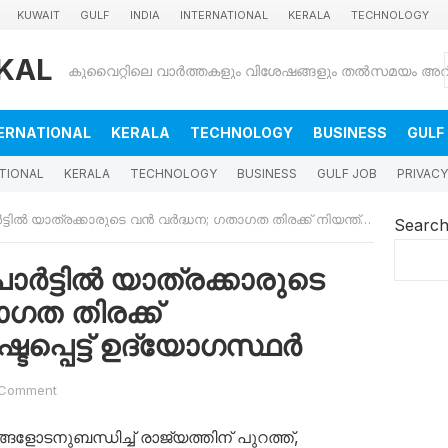
KUWAIT
GULF
INDIA
INTERNATIONAL
KERALA
TECHNOLOGY
KAL
ERNATIONAL
KERALA
TECHNOLOGY
BUSINESS
GULF
TIONAL
KERALA
TECHNOLOGY
BUSINESS
GULF JOB
PRIVACY
്രക്കാരുടെ വൻ വർദ്ധന; ഗതാഗത തിരക്ക് നിയന്ത്രിക്കാൻ കഷ്ടപ്പെട്ട് ഉദ്യോഗസ്ഥർ
Searc
ർട്ടിൽ യാത്രക്കാരുടെ
ഗത തിരക്ക്
്ടപ്പെട്ട് ഉദ്യോഗസ്ഥർ
 Comment
ളോടനുബന്ധിച്ച് രാജ്യത്തിന് പുറത്ത്,