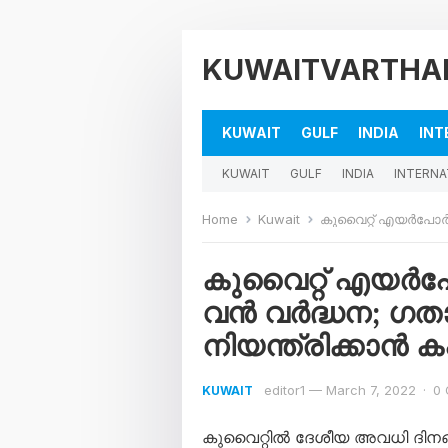
KUWAITVARTHA
KUWAIT
GULF
INDIA
INT
KUWAIT
GULF
INDIA
INTERNA
Home
Kuwait
കുവൈറ്റ്‌ എയർപോർട്ടിൽ യാത
കുവൈറ്റ്‌ എയർപോ
വൻ വർദ്ധന; ഗതാ
നിയന്ത്രിക്കാൻ കഷ
editor1
—
March 7, 2022
·
0
KUWAIT
കുവൈറ്റിൽ ദേശീയ അവധി ദിനങ്ങ