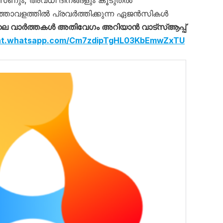
സീസണും, അവധി ദിനങ്ങളും കൂടുതൽ
ത്താവളത്തിൽ പ്രവർത്തിക്കുന്ന ഏജൻസികൾ
െ വാർത്തകൾ അതിവേഗം അറിയാൻ വാട്സ്ആപ്പ്
hat.whatsapp.com/Cm7zdipTgHL03KbEmwZxTU