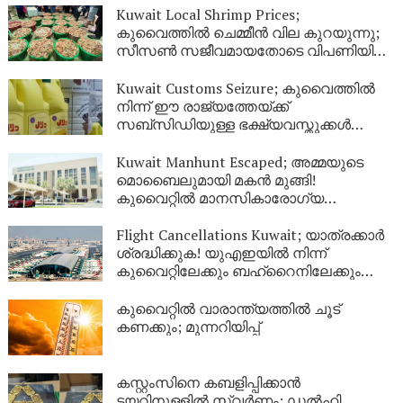
Kuwait Local Shrimp Prices;
കുവൈത്തിൽ ചെമ്മീൻ വില കുറയുന്നു;
സീസൺ സജീവമായതോടെ വിപണിയിൽ
വൻ തിരക്ക്
Kuwait Customs Seizure; കുവൈത്തിൽ
നിന്ന് ഈ രാജ്യത്തേയ്ക്ക്
സബ്സിഡിയുള്ള ഭക്ഷ്യവസ്തുക്കൾ
കടത്താനുള്ള ശ്രമം തടഞ്ഞു
Kuwait Manhunt Escaped; അമ്മയുടെ
മൊബൈലുമായി മകൻ മുങ്ങി!
കുവൈറ്റിൽ മാനസികാരോഗ്യ
കേന്ദ്രത്തിൽ നിന്ന് ചാടിപ്പോയ
യുവാവിനായി പോലീസ് തിരച്ചിൽ
Flight Cancellations Kuwait; യാത്രക്കാർ
ശ്രദ്ധിക്കുക! യുഎഇയിൽ നിന്ന്
കുവൈറ്റിലേക്കും ബഹ്‌റൈനിലേക്കും
വിമാനങ്ങൾ റദ്ദാക്കി; പുതിയ വിവരങ്ങൾ
ഇങ്ങനെ
കുവൈറ്റിൽ വാരാന്ത്യത്തിൽ ചൂട്
കണക്കും; മുന്നറിയിപ്പ്
കസ്റ്റംസിനെ കബളിപ്പിക്കാൻ
ടയറിനുള്ളിൽ സ്വർണം; ഡൽഹി