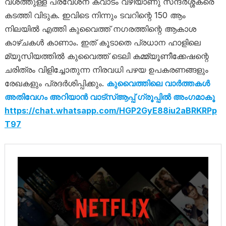
വശത്തുള്ള പ്രവേശന കവാടം വഴിയാണു സന്ദർശ്ശകരെ
കടത്തി വിടുക. ഇവിടെ നിന്നും ടവറിന്റെ 150 ആം
നിലയിൽ എത്തി കുവൈത്ത്‌ നഗരത്തിന്റെ ആകാശ
കാഴ്ചകൾ കാണാം. ഇത് കൂടാതെ പ്രധാന ഹാളിലെ
മ്യൂസിയത്തിൽ കുവൈത്ത്‌ ടെലി കമ്മ്യൂണീക്കേഷന്റെ
ചരിത്രം വിളിച്ചോതുന്ന നിരവധി പഴയ ഉപകരണങ്ങളും
രേഖകളും പ്രദർശിപ്പിക്കും.
കുവൈത്തിലെ വാർത്തകൾ
അതിവേഗം അറിയാൻ വാട്സ്ആപ്പ് ഗ്രൂപ്പിൽ അംഗമാകൂ
https://chat.whatsapp.com/HGP2GyE88iu2aBRKRPp
T97