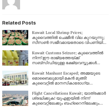
Related Posts
Kuwait Local Shrimp Prices;
കുവൈത്തിൽ ചെമ്മീൻ വില കുറയുന്നു;
സീസൺ സജീവമായതോടെ വിപണിയിൽ
വൻ തിരക്ക്
Kuwait Customs Seizure; കുവൈത്തിൽ
നിന്ന് ഈ രാജ്യത്തേയ്ക്ക്
സബ്സിഡിയുള്ള ഭക്ഷ്യവസ്തുക്കൾ
കടത്താനുള്ള ശ്രമം തടഞ്ഞു
Kuwait Manhunt Escaped; അമ്മയുടെ
മൊബൈലുമായി മകൻ മുങ്ങി!
കുവൈറ്റിൽ മാനസികാരോഗ്യ
കേന്ദ്രത്തിൽ നിന്ന് ചാടിപ്പോയ
യുവാവിനായി പോലീസ് തിരച്ചിൽ
Flight Cancellations Kuwait; യാത്രക്കാർ
ശ്രദ്ധിക്കുക! യുഎഇയിൽ നിന്ന്
കുവൈറ്റിലേക്കും ബഹ്‌റൈനിലേക്കും
വിമാനങ്ങൾ റദ്ദാക്കി; പുതിയ വിവരങ്ങൾ